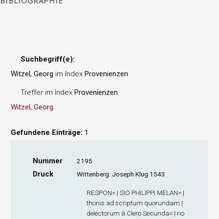
BIBLIOGRAPHIE
Suchbegriff(e):
Witzel, Georg
im Index
Provenienzen
Treffer im Index
Provenienzen
:
Witzel, Georg
Gefundene Einträge:
1
Nummer
2195
Druck
Wittenberg: Joseph Klug 1543
RESPON= | SIO PHILIPPI MELAN= |
thonis ad scriptum quorundam |
delectorum à Clero Secunda= | rio