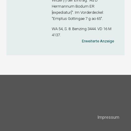
Witzel (?) der Eintrag: "Ad D
Hermannum Bodum ER
[expediatur]". Im Vorderdeckel:
"Emptus Gottingae 7 g ao 65".
WA 54, S. 8. Benzing 3444. VD 16 M
4137.
Erweiterte Anzeige
Impressum