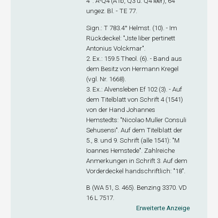
4°: A-Q
4
(A1
b
, Q3 u. Q4 leer), 64
ungez. Bl. - TE 77.
Sign
.: T 783.4° Helmst. (10). - Im
Rückdeckel: "Jste liber pertinett
Antonius Volckmar".
2. Ex
.: 159.5 Theol. (6). - Band aus
dem Besitz von Hermann Kregel
(vgl. Nr. 1668).
3. Ex
.: Alvensleben Ef 102 (3). - Auf
dem Titelblatt von Schrift 4 (1541)
von der Hand Johannes
Hemstedts: "Nicolao Muller Consuli
Sehusensi". Auf dem Titelblatt der
5., 8. und 9. Schrift (alle 1541): "M
Ioannes Hemstede". Zahlreiche
Anmerkungen in Schrift 3. Auf dem
Vorderdeckel handschriftlich: "18".
B (WA 51, S. 465). Benzing 3370. VD
16 L 7517.
Erweiterte Anzeige