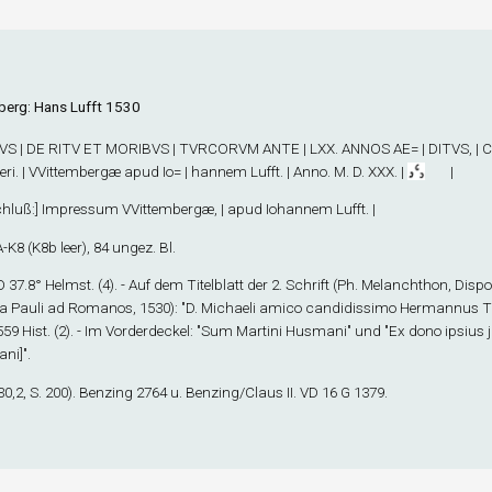
berg: Hans Lufft 1530
VS | DE RITV ET MORIBVS | TVRCORVM ANTE | LXX. ANNOS AE= | DITVS, | Cu
eri. | VVittembergæ apud Io= | hannem Lufft. | Anno. M. D. XXX. |
|
hluß
:] Impressum VVittembergæ, | apud Iohannem Lufft. |
-K
8
(K8
b
leer), 84 ungez. Bl.
 O 37.8° Helmst. (4). - Auf dem Titelblatt der 2. Schrift (Ph. Melanchthon, Dispos
la Pauli ad Romanos, 1530): "D. Michaeli amico candidissimo Hermannus Tu
 559 Hist. (2). - Im Vorderdeckel: "Sum Martini Husmani" und "Ex dono ipsius
ni]".
0,2, S. 200). Benzing 2764 u. Benzing/Claus II. VD 16 G 1379.