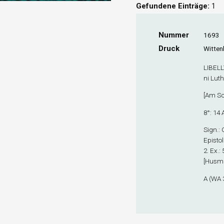
Gefundene Einträge:
1
Nummer
1693
Druck
Witten
LIBELL
ni Luth
[
Am Sc
8°: 1
4
A
Sign
.:
Episto
2. Ex
.:
[Husma
A (WA 3