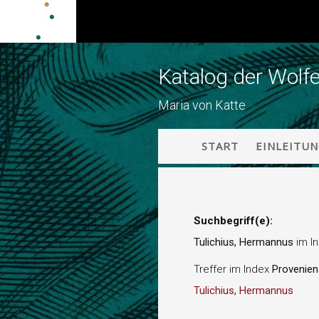
Katalog der Wolf
Maria von Katte
START
EINLEITU
Suchbegriff(e):
Tulichius, Hermannus
im I
Treffer im Index
Provenie
Tulichius, Hermannus