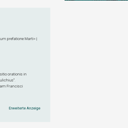
m prefatione Marti= |
itio orationis in
lichius".
 jam Francisci
Erweiterte Anzeige