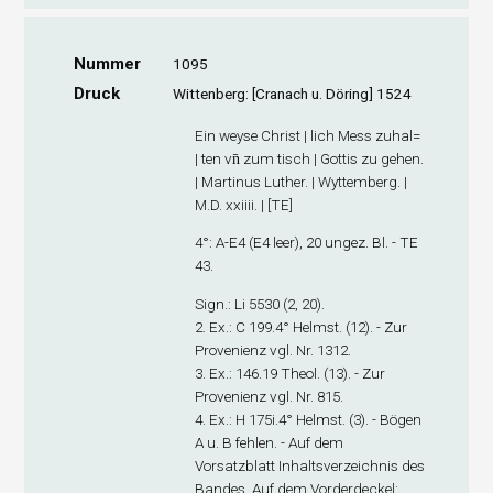
Nummer
1095
Druck
Wittenberg: [Cranach u. Döring] 1524
Ein weyse Christ | lich Mess zuhal=
| ten vn̄ zum tisch | Gottis zu gehen.
| Martinus Luther. | Wyttemberg. |
M.D. xxiiii. | [TE]
4°: A-E
4
(E4 leer), 20 ungez. Bl. - TE
43.
Sign
.: Li 5530 (2, 20).
2. Ex
.: C 199.4° Helmst. (12). - Zur
Provenienz vgl. Nr. 1312.
3. Ex
.: 146.19 Theol. (13). - Zur
Provenienz vgl. Nr. 815.
4. Ex
.: H 175i.4° Helmst. (3). - Bögen
A u. B fehlen. - Auf dem
Vorsatzblatt Inhaltsverzeichnis des
Bandes. Auf dem Vorderdeckel: