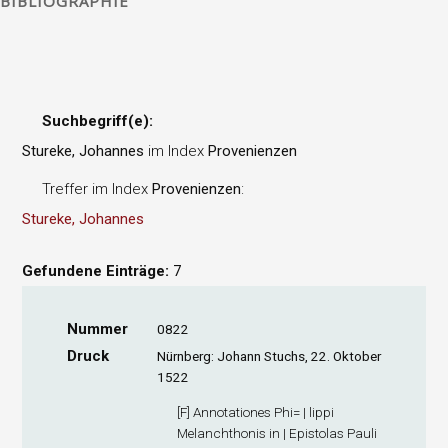
BIBLIOGRAPHIE
Suchbegriff(e):
Stureke, Johannes
im Index
Provenienzen
Treffer im Index
Provenienzen
:
Stureke, Johannes
Gefundene Einträge:
7
Nummer
0822
Druck
Nürnberg: Johann Stuchs, 22. Oktober
1522
[F] Annotationes Phi= | lippi
Melanchthonis in | Epistolas Pauli