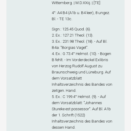
Wittemberg. | M.D.XXiij. | [TE]
4°: A
4
B
4
(A1
b
u. B4 leer), 8 ungez.
Bl. - TE 13c.
Sign.
: 125.45 Quod. (6).
2. Ex.
: 127.21 Theol. (13).
3. Ex.
: 231.98 Theol. (18). - Auf Bl.
B4
a
: "Borgias Vaget".
4. Ex.
: G 73.4° Helmst. (10). - Bogen
B fehlt. - Im Vorderdeckel Exlibris
von Herzog Rudolf August zu
Braunschweig und Lüneburg. Auf
dem Vorsatzblatt
Inhaltsverzeichnis des Bandes von
zeitgen. Hand.
5. Ex.
: C 199.4° Helmst. (9). - Auf
dem Vorsatzblatt: "Johannes
Stureke est possessor". Auf Bl. A1
b
der 1. Schrift (1522)
Inhaltsverzeichnis des Bandes von
dessen Hand.