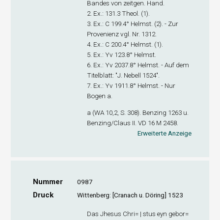
Bandes von zeitgen. Hand.
2. Ex
.: 131.3 Theol. (1).
3. Ex
.: C 199.4° Helmst. (2). - Zur
Provenienz vgl. Nr. 1312.
4. Ex
.: C 200.4° Helmst. (1).
5. Ex
.: Yv 123.8° Helmst.
6. Ex
.: Yv 2037.8° Helmst. - Auf dem
Titelblatt: "J. Nebell 1524".
7. Ex
.: Yv 1911.8° Helmst. - Nur
Bogen a.
a (WA 10,2, S. 308). Benzing 1263 u.
Benzing/Claus II. VD 16 M 2458.
Erweiterte Anzeige
Nummer
0987
Druck
Wittenberg: [Cranach u. Döring] 1523
Das Jhesus Chri= | stus eyn gebor=