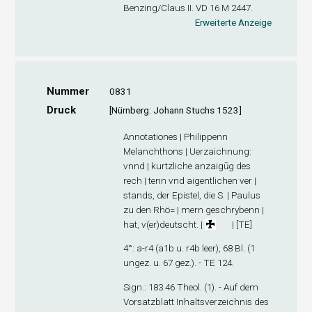
Benzing/Claus II. VD 16 M 2447.
Erweiterte Anzeige
Nummer
0831
Druck
[Nürnberg: Johann Stuchs 1523]
Annotationes | Philippenn
Melanchthons | Uerzaichnung:
vnnd | kurtzliche anzaigūg des
rech | tenn vnd aigentlichen ver |
stands, der Epistel, die S. | Paulus
zu den Rhö= | mern geschrybenn |
hat, v(er)deutscht. |
| [TE]
4°: a-r
4
(a1
b
u. r4
b
leer), 68 Bl. (1
ungez. u. 67 gez.). - TE 124.
Sign
.: 183.46 Theol. (1). - Auf dem
Vorsatzblatt Inhaltsverzeichnis des