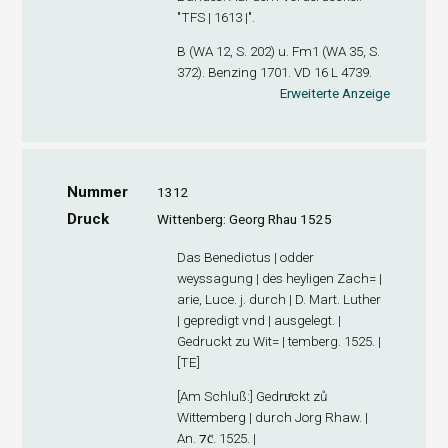
"TFS | 1613 |".
B (WA 12, S. 202) u. Fm
1
(WA 35, S.
372). Benzing 1701. VD 16 L 4739.
Erweiterte Anzeige
Nummer
1312
Druck
Wittenberg: Georg Rhau 1525
Das Benedictus | odder
weyssagung | des heyligen Zach= |
arie, Luce. j. durch | D. Mart. Luther
| gepredigt vnd | ausgelegt. |
Gedruckt zu Wit= | temberg. 1525. |
[TE]
[
Am Schluß
:] Gedruͤckt zů
Wittemberg | durch Jorg Rhaw. |
An. ⁊c̈. 1525. |