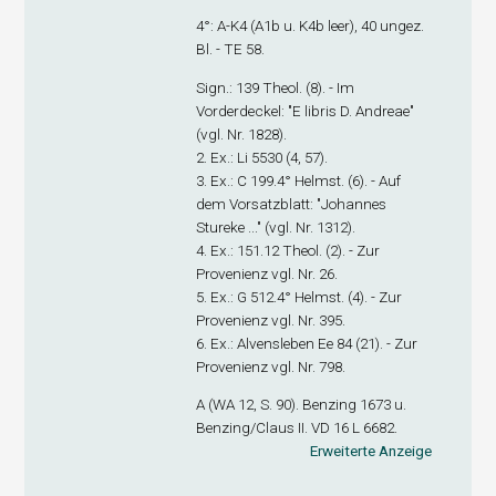
4°: A-K
4
(A1
b
u. K4
b
leer), 40 ungez.
Bl. - TE 58.
Sign.
: 139 Theol. (8). - Im
Vorderdeckel: "E libris D. Andreae"
(vgl. Nr. 1828).
2. Ex.
: Li 5530 (4, 57).
3. Ex.
: C 199.4° Helmst. (6). - Auf
dem Vorsatzblatt: "Johannes
Stureke ..." (vgl. Nr. 1312).
4. Ex.
: 151.12 Theol. (2). - Zur
Provenienz vgl. Nr. 26.
5. Ex.
: G 512.4° Helmst. (4). - Zur
Provenienz vgl. Nr. 395.
6. Ex.
: Alvensleben Ee 84 (21). - Zur
Provenienz vgl. Nr. 798.
A (WA 12, S. 90). Benzing 1673 u.
Benzing/Claus II. VD 16 L 6682.
Erweiterte Anzeige