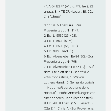
4°: A-D
4
E
2
F
4
(A1
b
u. F4
b
leer), 22
ungez. Bl. - TE 27. - Lesart: Bl. C2
a
Z. 1 "Chrsti".
Sign
.: 98.5 Theol. (6). - Zur
Provenienz vgl. Nr. 1147.
2. Ex
.: Li 5530 (25, 423).
3. Ex
.: Li 5530 (5, 74).
4. Ex
.: Li 5530 (56, 1131).
5. Ex
.: 98.2 Theol. (3).
6. Ex
.: Alvensleben Ee 84 (20). - Zur
Provenienz vgl. Nr. 798.
7. Ex
.: Alvensleben Ec 46 (10). - Auf
dem Titelblatt der 1. Schrift (De
votis monasticis, 1522) von
Luthers Hand: "D. Gerhardo Lorich
in HadamaR parocciano dono
missus". Reiche Anmerkungen von
einer anderen Hand (beschnitten).
8. Ex
.: 480.8 Theol. (16). - Lesart: Bl.
C2
a
Z. 1 "Christi". - Zur Provenienz