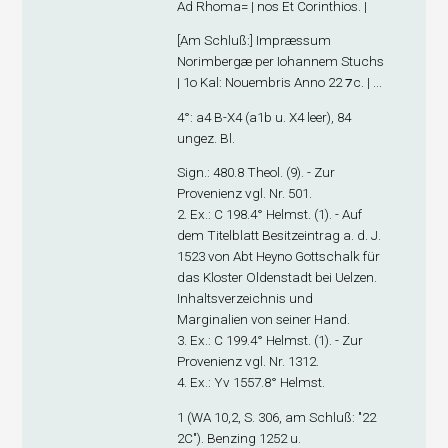
Ad Rhoma= | nos Et Corinthios. |
[
Am Schluß
:] Impræssum
Norimbergæ per Iohannem Stuchs
| 1o Kal: Nouembris Anno 22 ⁊c. | ...
4°: a
4
B-X
4
(a1
b
u. X4 leer), 84
ungez. Bl.
Sign
.: 480.8 Theol. (9). - Zur
Provenienz vgl. Nr. 501.
2. Ex
.: C 198.4° Helmst. (1). - Auf
dem Titelblatt Besitzeintrag a. d. J.
1523 von Abt Heyno Gottschalk für
das Kloster Oldenstadt bei Uelzen.
Inhaltsverzeichnis und
Marginalien von seiner Hand.
3. Ex
.: C 199.4° Helmst. (1). - Zur
Provenienz vgl. Nr. 1312.
4. Ex
.: Yv 1557.8° Helmst.
1 (WA 10,2, S. 306, am Schluß: "22
2C"). Benzing 1252 u.