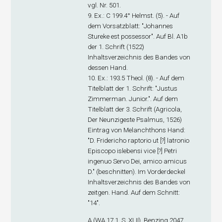
vgl. Nr. 501.
9. Ex
.: C 199.4° Helmst. (5). - Auf
dem Vorsatzblatt: "Johannes
Stureke est possessor". Auf Bl. A1
b
der 1. Schrift (1522)
Inhaltsverzeichnis des Bandes von
dessen Hand.
10. Ex
.: 193.5 Theol. (8). - Auf dem
Titelblatt der 1. Schrift: "Justus
Zimmerman. Junior.". Auf dem
Titelblatt der 3. Schrift (Agricola,
Der Neunzigeste Psalmus, 1526)
Eintrag von Melanchthons Hand:
"D. Fridericho raptorio ut [?] latronio
Episcopo islebensi vice [?] Petri
ingenuo Servo Dei, amico amicus
D." (beschnitten). Im Vorderdeckel
Inhaltsverzeichnis des Bandes von
zeitgen. Hand. Auf dem Schnitt:
"14".
A (WA 17,1, S. XLII). Benzing 2047.