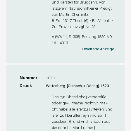
und Karsten tor Bruggenn. Von
letzterem Nachschrift einer Predigt
von Martin Chemnitz.
8. Ex.
: 131.7 Theol. (6). - Bl. A1 fehlt. -
Zur Provenienz vgl. Nr. 28.
A (WA 11, S. 308). Benzing 1530. VD
16 L 4313.
Erweiterte Anzeige
Nummer
1011
Druck
Wittenberg: [Cranach u. Döring] 1523
Das eyn Christliche | versamlūg
odder ge= | meyne: recht vn̄ ma= |
cht habe: alle lere tzu | vrteylen: vnd
lerer zu | beruffen: eyn vnd ab= |
zusetzen: Grund vnd | vrsach aus
der schrifft, Mar. Lutther |