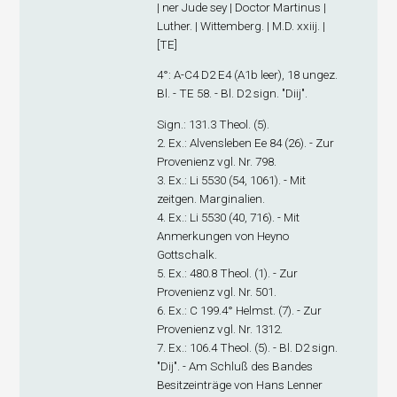
| ner Jude sey | Doctor Martinus |
Luther. | Wittemberg. | M.D. xxiij. |
[TE]
4°: A-C
4
D
2
E
4
(A1
b
leer), 18 ungez.
Bl. - TE 58. - Bl. D2 sign. "Diij".
Sign.
: 131.3 Theol. (5).
2. Ex.
: Alvensleben Ee 84 (26). - Zur
Provenienz vgl. Nr. 798.
3. Ex.
: Li 5530 (54, 1061). - Mit
zeitgen. Marginalien.
4. Ex.
: Li 5530 (40, 716). - Mit
Anmerkungen von Heyno
Gottschalk.
5. Ex.
: 480.8 Theol. (1). - Zur
Provenienz vgl. Nr. 501.
6. Ex.
: C 199.4° Helmst. (7). - Zur
Provenienz vgl. Nr. 1312.
7. Ex.
: 106.4 Theol. (5). - Bl. D2 sign.
"Dij". - Am Schluß des Bandes
Besitzeinträge von Hans Lenner