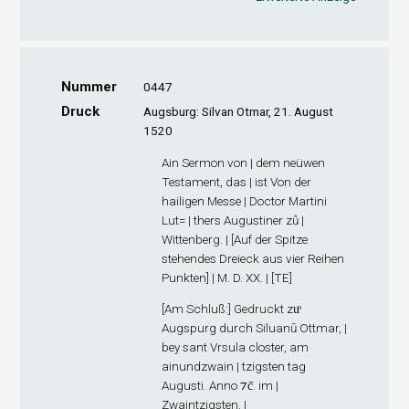
Nummer
0447
Druck
Augsburg: Silvan Otmar, 21. August
1520
Ain Sermon von | dem neüwen
Testament, das | ist Von der
hailigen Messe | Doctor Martini
Lut= | thers Augustiner zů |
Wittenberg. | [Auf der Spitze
stehendes Dreieck aus vier Reihen
Punkten] | M. D. XX. | [TE]
[
Am Schluß
:] Gedruckt zuͦ
Augspurg durch Siluanū Ottmar, |
bey sant Vrsula closter, am
ainundzwain | tzigsten tag
Augusti. Anno ⁊c̄. im |
Zwaintzigsten. |