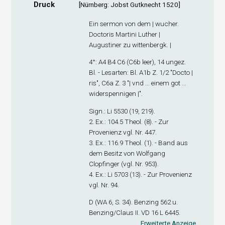
Druck
[Nürnberg: Jobst Gutknecht 1520]
Ein sermon von dem | wucher.
Doctoris Martini Luther |
Augustiner zu wittenbergk. |
4°: A
4
B
4
C
6
(C6
b
leer), 14 ungez.
Bl. - Lesarten: Bl. A1
b
Z. 1/2 "Docto |
ris", C6
a
Z. 3 "| vnd ... einem got ...
widerspennigen |".
Sign
.: Li 5530 (19, 219).
2. Ex
.: 104.5 Theol. (8). - Zur
Provenienz vgl. Nr. 447.
3. Ex
.: 116.9 Theol. (1). - Band aus
dem Besitz von Wolfgang
Clopfinger (vgl. Nr. 953).
4. Ex
.: Li 5703 (13). - Zur Provenienz
vgl. Nr. 94.
D (WA 6, S. 34). Benzing 562 u.
Benzing/Claus II. VD 16 L 6445.
Erweiterte Anzeige