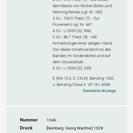
dem Besitz von Michel Stöklo und
Henning Reinke (vgl. Nr. 182).
3. Ex
.: 104.5 Theol. (7). - Zur
Provenienz vgl. Nr. 447.
4. Ex
.: Li 5530 (52, 996).
5. Ex
.: 86.7 Theol. (9). - Mit
Anmerkungen einer zeitgen. Hand.
Von dieser Inhaltsverzeichnis des
Bandes im Vorderdeckel und auf
dem Vorsatzblatt.
6. Ex
.: Li 5530 (22, 339).
E (WA 10,3, S. CXLIII). Benzing 1432
u. Benzing/Claus II. VD 16 L 6068.
Erweiterte Anzeige
Nummer
1546
Druck
[Nürnberg: Georg Wachter] 1528