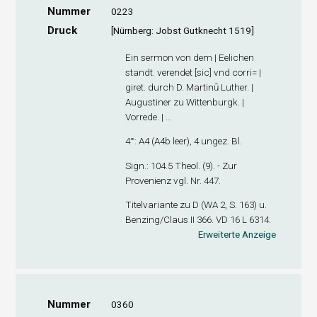
Nummer
0223
Druck
[Nürnberg: Jobst Gutknecht 1519]
Ein sermon von dem | Eelichen
standt. verendet [sic] vnd corri= |
giret. durch D. Martinū Luther. |
Augustiner zu Wittenburgk. |
Vorrede. | ...
4°: A
4
(A4
b
leer), 4 ungez. Bl.
Sign
.: 104.5 Theol. (9). - Zur
Provenienz vgl. Nr. 447.
Titelvariante zu D (WA 2, S. 163) u.
Benzing/Claus II 366. VD 16 L 6314.
Erweiterte Anzeige
Nummer
0360