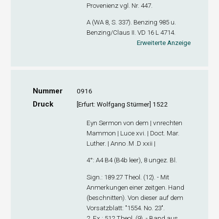
Provenienz vgl. Nr. 447.
A (WA 8, S. 337). Benzing 985 u.
Benzing/Claus II. VD 16 L 4714.
Erweiterte Anzeige
Nummer
0916
Druck
[Erfurt: Wolfgang Stürmer] 1522
Eyn Sermon von dem | vnrechten
Mammon | Luce xvi. | Doct. Mar.
Luther. | Anno .M .D xxii |
4°: A
4
B
4
(B4
b
leer), 8 ungez. Bl.
Sign
.: 189.27 Theol. (12). - Mit
Anmerkungen einer zeitgen. Hand
(beschnitten). Von dieser auf dem
Vorsatzblatt: "1554. No. 23".
2. Ex
.: 512 Theol. (9). - Band aus