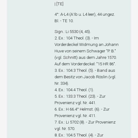
| [TE]
4°: A-L
4
(A1
b
u. L4 leer), 44 ungez.
Bl. - TE 10.
Sign.
: Li 5530 (4, 45).
2. Ex.
: 104 Theol. (3). - Im
Vorderdeckel Widmung an Johann
Huve von seinem Schwager "P. B."
(vgl. Schnitt) aus dem Jahre 1570.
Auf dem Vorderdeckel: "15 HR 86".
3. Ex.
: 104.3 Theol. (5). - Band aus
dem Besitz von Jacob Röslin (vgl.
Nr. 334).
4. Ex.
: 104.4 Theol. (1).
5. Ex.
: 133.3 Theol. (23). - Zur
Provenienz vgl. Nr. 441.
6. Ex.
: H 66.4° Helmst. (6). - Zur
Provenienz vgl. Nr. 411.
7. Ex.
: Li 5702 (8). - Zur Provenienz
vgl. Nr. 570.
8. Ex.
: 104.5 Theol. (4). - Zur