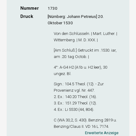
Nummer
1730
Druck
[Nürnberg: Johann Petreius] 20.
Oktober 1530
Von den Schlüsseln. | Mart. Luther. |
Wittemberg. | M. D. XXX. |
[
Am Schluß
:] Getruckt im .1530. iar,
am .20. tag Octob. |
4°: A-G
4
H
2
(A1
b
u. H2 leer), 30
ungez. Bl.
Sign
.: 104.5 Theol. (12). - Zur
Provenienz vgl. Nr. 447.
2. Ex
.: 140.20 Theol. (16).
3. Ex
.: 151.29 Theol. (12).
4. Ex
.: Li 5530 (44, 804).
C (WA 30,2, S. 430). Benzing 2819 u.
Benzing/Claus II. VD 16 L 7174.
Erweiterte Anzeige