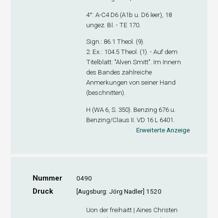
4°: A-C
4
D
6
(A1
b
u. D6 leer), 18
ungez. Bl. - TE 170.
Sign
.: 86.1 Theol. (9).
2. Ex
.: 104.5 Theol. (1). - Auf dem
Titelblatt: "Alven Smitt". Im Innern
des Bandes zahlreiche
Anmerkungen von seiner Hand
(beschnitten).
H (WA 6, S. 350). Benzing 676 u.
Benzing/Claus II. VD 16 L 6401.
Erweiterte Anzeige
Nummer
0490
Druck
[Augsburg: Jörg Nadler] 1520
Uon der freihaitt | Aines Christen