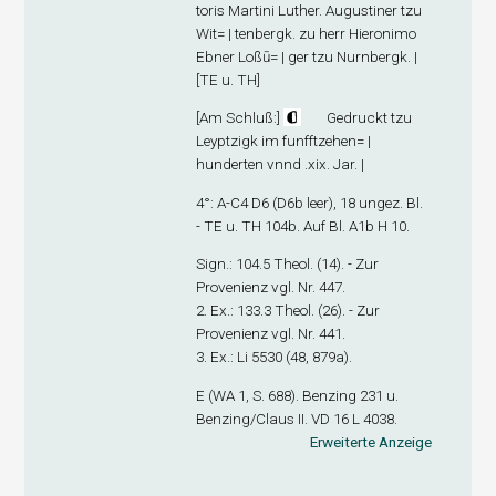
toris Martini Luther. Augustiner tzu
Wit= | tenbergk. zu herr Hieronimo
Ebner Loßū= | ger tzu Nurnbergk. |
[TE u. TH]
[
Am Schluß
:]
Gedruckt tzu
Leyptzigk im funfftzehen= |
hunderten vnnd .xix. Jar. |
4°: A-C
4
D
6
(D6
b
leer), 18 ungez. Bl.
- TE u. TH 104b. Auf Bl. A1
b
H 10.
Sign
.: 104.5 Theol. (14). - Zur
Provenienz vgl. Nr. 447.
2. Ex
.: 133.3 Theol. (26). - Zur
Provenienz vgl. Nr. 441.
3. Ex
.: Li 5530 (48, 879a).
E (WA 1, S. 688). Benzing 231 u.
Benzing/Claus II. VD 16 L 4038.
Erweiterte Anzeige