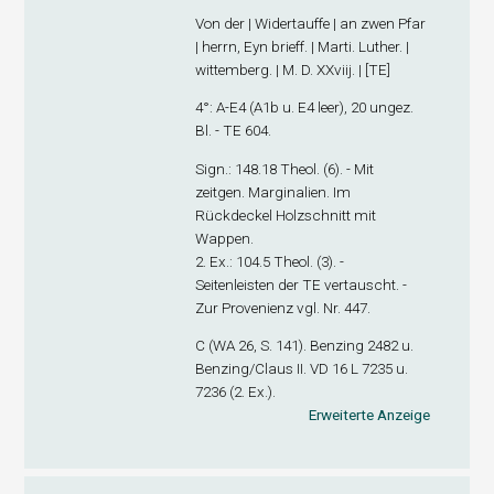
Von der | Widertauffe | an zwen Pfar
| herrn, Eyn brieff. | Marti. Luther. |
wittemberg. | M. D. XXviij. | [TE]
4°: A-E
4
(A1
b
u. E4 leer), 20 ungez.
Bl. - TE 604.
Sign
.: 148.18 Theol. (6). - Mit
zeitgen. Marginalien. Im
Rückdeckel Holzschnitt mit
Wappen.
2. Ex
.: 104.5 Theol. (3). -
Seitenleisten der TE vertauscht. -
Zur Provenienz vgl. Nr. 447.
C (WA 26, S. 141). Benzing 2482 u.
Benzing/Claus II. VD 16 L 7235 u.
7236 (2. Ex.).
Erweiterte Anzeige