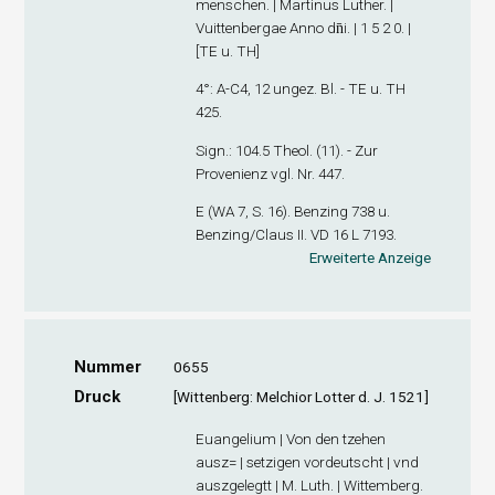
menschen. | Martinus Luther. |
Vuittenbergae Anno dn̄i. | 1 5 2 0. |
[TE u. TH]
4°: A-C
4
, 12 ungez. Bl. - TE u. TH
425.
Sign
.: 104.5 Theol. (11). - Zur
Provenienz vgl. Nr. 447.
E (WA 7, S. 16). Benzing 738 u.
Benzing/Claus II. VD 16 L 7193.
Erweiterte Anzeige
Nummer
0655
Druck
[Wittenberg: Melchior Lotter d. J. 1521]
Euangelium | Von den tzehen
ausz= | setzigen vordeutscht | vnd
auszgelegtt | M. Luth. | Wittemberg.