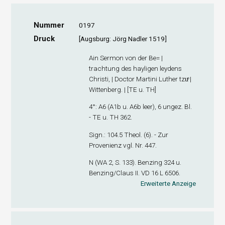
Nummer
0197
Druck
[Augsburg: Jörg Nadler 1519]
Ain Sermon von der Be= |
trachtung des hayligen leydens
Christi, | Doctor Martini Luther tzuͤ |
Wittenberg. | [TE u. TH]
4°: A
6
(A1
b
u. A6
b
leer), 6 ungez. Bl.
- TE u. TH 362.
Sign
.: 104.5 Theol. (6). - Zur
Provenienz vgl. Nr. 447.
N (WA 2, S. 133). Benzing 324 u.
Benzing/Claus II. VD 16 L 6506.
Erweiterte Anzeige