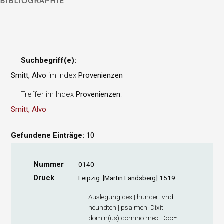
BIBLIOGRAPHIE
Suchbegriff(e):
Smitt, Alvo
im Index
Provenienzen
Treffer im Index
Provenienzen
:
Smitt, Alvo
Gefundene Einträge:
10
Nummer
0140
Druck
Leipzig: [Martin Landsberg] 1519
Auslegung des | hundert vnd
neundten | psalmen. Dixit
domin(us) domino meo. Doc= |