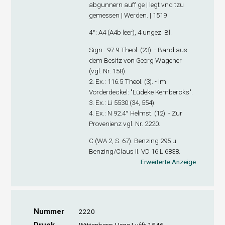
abgunnern auff ge | legt vnd tzu
gemessen | Werden. | 1519 |
4°: A
4
(A4
b
leer), 4 ungez. Bl.
Sign
.: 97.9 Theol. (23). - Band aus
dem Besitz von Georg Wagener
(vgl. Nr. 158).
2. Ex
.: 116.5 Theol. (3). - Im
Vorderdeckel: "Lüdeke Kembercks".
3. Ex
.: Li 5530 (34, 554).
4. Ex
.: N 92.4° Helmst. (12). - Zur
Provenienz vgl. Nr. 2220.
C (WA 2, S. 67). Benzing 295 u.
Benzing/Claus II. VD 16 L 6838.
Erweiterte Anzeige
Nummer
2220