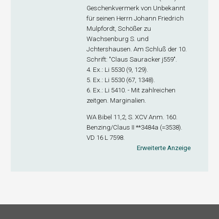
Geschenkvermerk von Unbekannt
für seinen Herrn Johann Friedrich
Mulpfordt, Schößer zu
Wachsenburg S. und
Jchtershausen. Am Schluß der 10.
Schrift: "Claus Sauracker j559".
4. Ex
.: Li 5530 (9, 129).
5. Ex
.: Li 5530 (67, 1348).
6. Ex
.: Li 5410. - Mit zahlreichen
zeitgen. Marginalien.
WA Bibel 11,2, S. XCV Anm. 160.
Benzing/Claus II **3484a (=3538).
VD 16 L 7598.
Erweiterte Anzeige