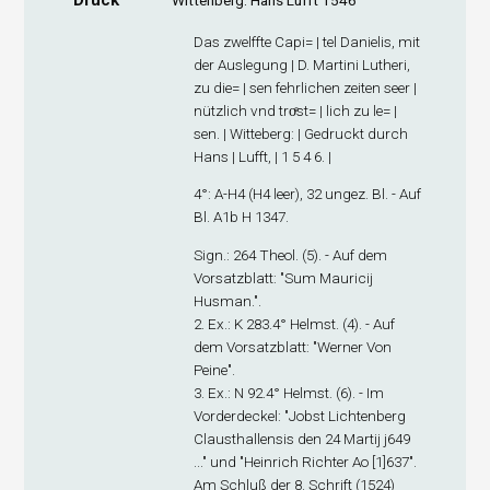
Druck
Wittenberg: Hans Lufft 1546
Das zwelffte Capi= | tel Danielis, mit
der Auslegung | D. Martini Lutheri,
zu die= | sen fehrlichen zeiten seer |
nützlich vnd troͤst= | lich zu le= |
sen. | Witteberg: | Gedruckt durch
Hans | Lufft, | 1 5 4 6. |
4°: A-H
4
(H4 leer), 32 ungez. Bl. - Auf
Bl. A1
b
H 1347.
Sign
.: 264 Theol. (5). - Auf dem
Vorsatzblatt: "Sum Mauricij
Husman.".
2. Ex
.: K 283.4° Helmst. (4). - Auf
dem Vorsatzblatt: "Werner Von
Peine".
3. Ex
.: N 92.4° Helmst. (6). - Im
Vorderdeckel: "Jobst Lichtenberg
Clausthallensis den 24 Martij j649
..." und "Heinrich Richter Ao [1]637".
Am Schluß der 8. Schrift (1524)