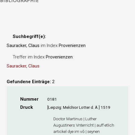
BIBLIOGRAPHIE
Suchbegriff(e):
Sauracker, Claus
im Index
Provenienzen
Treffer im Index
Provenienzen
:
Sauracker, Claus
Gefundene Einträge:
2
Nummer
0181
Druck
[Leipzig: Melchior Lotter d. Ä.] 1519
Doctor Martinus | Luther
Augustiners Vnterricht | auff etlich
artickel dye im vō | seynen