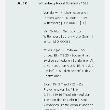
Druck
Wittenberg: Nickel Schirlentz 1533
Von der win= | ckelmesse vnd |
Pfaffen Weihe. | D. Mart. Luther. |
Wittemberg | D M XXXIII. | [TE]
[
Am Schluß
:] Gedrückt zu
Wittemberg | durch Nickel Schir= |
lentz. | M D XXXIII. |
4°: A-O
4
(A1
b
u. O4
b
leer), 56
ungez. Bl. - TE 25. - Bogen H mit
zwei verschiedenen Satzformen A
I
u. A
II
. - Lesarten A
I
z.B.: Bl. H1
a
Z. 2
"| teilen", Z. 5 "| d en seinen", H1
b
Z. 2
"| setze aber".
Sign
.: 154.2 Theol. (12). - Zur
Provenienz vgl. Nr. 1816.
2. Ex
.: 149.16 Theol. (5). - Auf dem
Titelblatt der 12. Schrift (1538):
"Johannes Sthiffel donauit Johanni