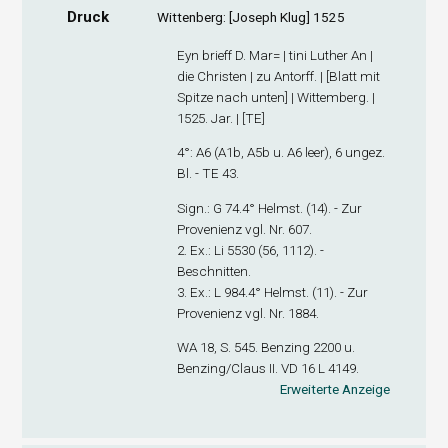
Druck
Wittenberg: [Joseph Klug] 1525
Eyn brieff D. Mar= | tini Luther An |
die Christen | zu Antorff. | [Blatt mit
Spitze nach unten] | Wittemberg. |
1525. Jar. | [TE]
4°: A
6
(A1
b
, A5
b
u. A6 leer), 6 ungez.
Bl. - TE 43.
Sign
.: G 74.4° Helmst. (14). - Zur
Provenienz vgl. Nr. 607.
2. Ex
.: Li 5530 (56, 1112). -
Beschnitten.
3. Ex
.: L 984.4° Helmst. (11). - Zur
Provenienz vgl. Nr. 1884.
WA 18, S. 545. Benzing 2200 u.
Benzing/Claus II. VD 16 L 4149.
Erweiterte Anzeige