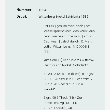
Nummer
1884
Druck
Wittenberg: Nickel Schirlentz 1532
Der Se= | gen, so man nach | der
Messe spricht vber | das Volck, aus
dem | vierden buche Mosi, | am .vj.
Cap. Aus= | gelegt durch | D. Mart.
Luth. | Wittemberg. | M D XXXII. |
[TE]
[
Am Schluß
:] Gedruckt zu Wittem=
| berg durch Nickel | Schirlentz. |
4°: A
4
B
4
(A1
b
u. B4
b
leer), 8 ungez.
Bl. - TE 23 bzw. B 29. - Lesarten: Bl.
B1
b
Z. 20 "vber dir", Z. 1 v. u.
"sambt".
Sign
.: 98.5 Theol. (14). - Zur
Provenienz vgl. Nr. 1147.
2. Ex
.: Li 5530 (2, 24).