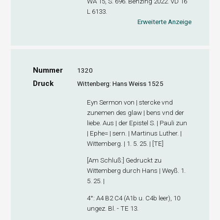
WA 15, S. 696. Benzing 2022. VD 16
L 6133.
Erweiterte Anzeige
Nummer
1320
Druck
Wittenberg: Hans Weiss 1525
Eyn Sermon von | stercke vnd
zunemen des glaw | bens vnd der
liebe. Aus | der Epistel S. | Pauli zun
| Ephe= | sern. | Martinus Luther. |
Wittemberg. | 1. 5. 25. | [TE]
[
Am Schluß
:] Gedruckt zu
Wittemberg durch Hans | Weyß. 1.
5. 25. |
4°: A
4
B
2
C
4
(A1
b
u. C4
b
leer), 10
ungez. Bl. - TE 13.