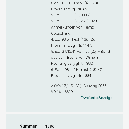
Sign
.: 156.16 Theol. (4). - Zur
Provenienz vgl. Nr. 62.
2. Ex
.: Li 5530 (56, 1117).
3. Ex
.: Li 5530 (25, 420). - Mit
Anmerkungen von Heyno
Gottschalk.
4. Ex
.: 98.5 Theol. (13). - Zur
Provenienz vgl. Nr. 1147.
5. Ex
.: G 512.4° Helmst. (25). - Band
aus dem Besitz von Wilhelm
Hoenungius (vgl. Nr. 395).
6. Ex
.: L 984.4° Helmst. (18). - Zur
Provenienz vgl. Nr. 1884.
A (WA 17,1, S. LVII). Benzing 2066.
VD 16 L 6619.
Erweiterte Anzeige
Nummer
1396