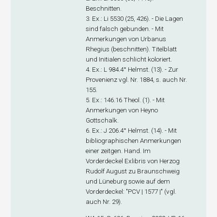
Beschnitten.
3. Ex
.: Li 5530 (25, 426). - Die Lagen
sind falsch gebunden. - Mit
Anmerkungen von Urbanus
Rhegius (beschnitten). Titelblatt
und Initialen schlicht koloriert.
4. Ex
.: L 984.4° Helmst. (13). - Zur
Provenienz vgl. Nr. 1884, s. auch Nr.
155.
5. Ex
.: 146.16 Theol. (1). - Mit
Anmerkungen von Heyno
Gottschalk.
6. Ex
.: J 206.4° Helmst. (14). - Mit
bibliographischen Anmerkungen
einer zeitgen. Hand. Im
Vorderdeckel Exlibris von Herzog
Rudolf August zu Braunschweig
und Lüneburg sowie auf dem
Vorderdeckel: "PCV | 1577 |" (vgl.
auch Nr. 29).