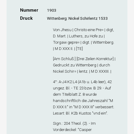
Nummer
1903
Druck
Wittenberg: Nickel Schirlentz 1533
Von Jhesu | Christo eine Pre= | digt,
D. Mart. | Luthers, zu Hofe zu |
Torgaw gepre= | digt. | Wittemberg.
| M D XXX II. | [TE]
[
Am Schluß
:] [Drei Zeilen Korrektur] |
Gedruckt zu Wittemberg | durch
Nickel Schir= | lentz. | M D XXXIII. |
4°: A-J
4
K
2
L
4
(A1
b
u. L4
b
leer), 42
ungez. Bl. - TE 23 bzw. B 29. - Auf
dem Titelblatt Z. 8 wurde
handschriftlich die Jahreszahl "M
D XXX II." in "M D XXX III" verbessert.
Lesart: Bl. K2
b
Kustos "vnd ein".
Sign
.: 204 Theol. (2). - Im
Vorderdeckel: "Casper