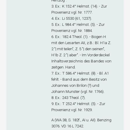
Hertzog".
3. Ex
.: K 152.4° Helmst. (14). - Zur
Provenienz vgl. Nr. 1777.
4. Ex
.: Li 5530 (61, 1237).
5. Ex
.: L 984.4° Helmst. (5). - Zur
Provenienz vgl. Nr. 1884.
6. Ex
.: 182.4 Theol. (1). - Bogen H
mit den Lesarten A
II
, z.B.: Bl. H1
a
Z.
2 "| mit teilen", Z. 5 "| den seinen",
H1
b
Z. 2 "| aber". - Im Vorderdeckel
Inhaltsverzeichnis des Bandes von
zeitgen. Hand.
7. Ex
.: T 586.4° Helmst. (8). - Bl. A1
fehlt. - Band aus dem Besitz von
Johannes von Brilon (?) und
Johann Munster (vgl. Nr. 1766).
8. Ex
.: 243 Theol. (7).
9. Ex
.: T 252.4° Helmst. (5). - Zur
Provenienz vgl. Nr. 1929.
A (WA 38, S. 182f., A
I
u. A
II
). Benzing
3076. VD 16 L 7242.