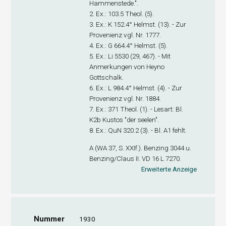
Hammenstede.".
2. Ex
.: 103.5 Theol. (5).
3. Ex
.: K 152.4° Helmst. (13). - Zur
Provenienz vgl. Nr. 1777.
4. Ex
.: G 664.4° Helmst. (5).
5. Ex
.: Li 5530 (29, 467). - Mit
Anmerkungen von Heyno
Gottschalk.
6. Ex
.: L 984.4° Helmst. (4). - Zur
Provenienz vgl. Nr. 1884.
7. Ex
.: 371 Theol. (1). - Lesart: Bl.
K2
b
Kustos "der seelen".
8. Ex
.: QuN 320.2 (3). - Bl. A1 fehlt.
A (WA 37, S. XXIf.). Benzing 3044 u.
Benzing/Claus II. VD 16 L 7270.
Erweiterte Anzeige
Nummer
1930