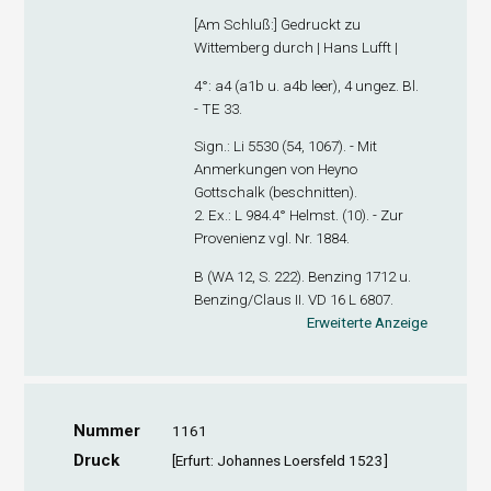
[
Am Schluß
:] Gedruckt zu
Wittemberg durch | Hans Lufft |
4°: a
4
(a1
b
u. a4
b
leer), 4 ungez. Bl.
- TE 33.
Sign
.: Li 5530 (54, 1067). - Mit
Anmerkungen von Heyno
Gottschalk (beschnitten).
2. Ex
.: L 984.4° Helmst. (10). - Zur
Provenienz vgl. Nr. 1884.
B (WA 12, S. 222). Benzing 1712 u.
Benzing/Claus II. VD 16 L 6807.
Erweiterte Anzeige
Nummer
1161
Druck
[Erfurt: Johannes Loersfeld 1523]