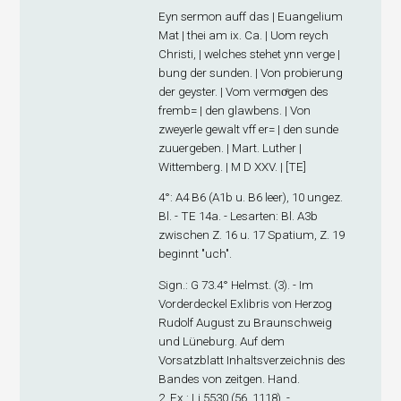
Eyn sermon auff das | Euangelium
Mat | thei am ix. Ca. | Uom reych
Christi, | welches stehet ynn verge |
bung der sunden. | Von probierung
der geyster. | Vom vermoͤgen des
fremb= | den glawbens. | Von
zweyerle gewalt vff er= | den sunde
zuuergeben. | Mart. Luther |
Wittemberg. | M D XXV. | [TE]
4°: A
4
B
6
(A1
b
u. B6 leer), 10 ungez.
Bl. - TE 14a. - Lesarten: Bl. A3
b
zwischen Z. 16 u. 17 Spatium, Z. 19
beginnt "uch".
Sign
.: G 73.4° Helmst. (3). - Im
Vorderdeckel Exlibris von Herzog
Rudolf August zu Braunschweig
und Lüneburg. Auf dem
Vorsatzblatt Inhaltsverzeichnis des
Bandes von zeitgen. Hand.
2. Ex
.: Li 5530 (56, 1118). -