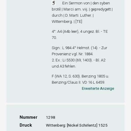
Ein Sermon von | den syben
brotē | Marci am. viij. | gepredygett |
durch | D. Marti. Luther. |
Wittemberg. | [TE]
4°: A
4
(A4
b
leer), 4 ungez. Bl. - TE
70.
Sign
.: L 984.4° Helmst. (14). - Zur
Provenienz vgl. Nr. 1884.
2. Ex
.: Li 5530 (69, 1403). - Bl. A2
und A3 fehlen.
F (WA 12, S. 630). Benzing 1805 u.
Benzing/Claus II. VD 16 L 6459.
Erweiterte Anzeige
Nummer
1298
Druck
Wittenberg: [Nickel Schirlentz] 1525