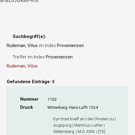
BIBLIOGRAPHIE
Suchbegriff(e):
Rudeman, Vitus
im Index
Provenienzen
Treffer im Index
Provenienzen
:
Rudeman, Vitus
Gefundene Einträge:
8
Nummer
1102
Druck
Wittenberg: Hans Lufft 1524
Eyn trost brieff an | die Christen zu |
Augspurg | Martinus Luther |
Wittemberg. | M.D. XXIIII. | [TE]