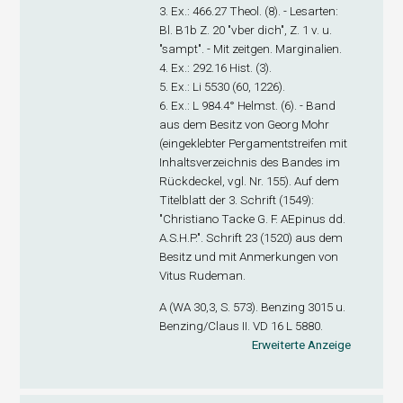
3. Ex
.: 466.27 Theol. (8). - Lesarten:
Bl. B1
b
Z. 20 "vber dich", Z. 1 v. u.
"sampt". - Mit zeitgen. Marginalien.
4. Ex
.: 292.16 Hist. (3).
5. Ex
.: Li 5530 (60, 1226).
6. Ex
.: L 984.4° Helmst. (6). - Band
aus dem Besitz von Georg Mohr
(eingeklebter Pergamentstreifen mit
Inhaltsverzeichnis des Bandes im
Rückdeckel, vgl. Nr. 155). Auf dem
Titelblatt der 3. Schrift (1549):
"Christiano Tacke G. F. AEpinus dd.
A.S.H.P.". Schrift 23 (1520) aus dem
Besitz und mit Anmerkungen von
Vitus Rudeman.
A (WA 30,3, S. 573). Benzing 3015 u.
Benzing/Claus II. VD 16 L 5880.
Erweiterte Anzeige