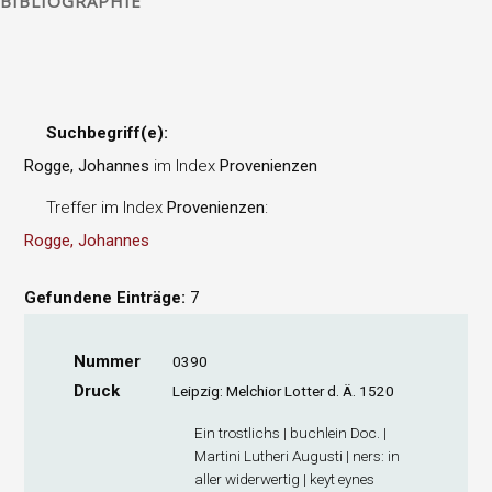
BIBLIOGRAPHIE
Suchbegriff(e):
Rogge, Johannes
im Index
Provenienzen
Treffer im Index
Provenienzen
:
Rogge, Johannes
Gefundene Einträge:
7
Nummer
0390
Druck
Leipzig: Melchior Lotter d. Ä. 1520
Ein trostlichs | buchlein Doc. |
Martini Lutheri Augusti | ners: in
aller widerwertig | keyt eynes