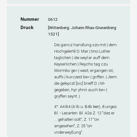
Nummer
0612
Druck
[Wittenberg: Johann Rhau-Grunenberg
1521]
Die gancz handlung szo mit | dem
Hochgelertē D. Mar | tino Luther
taglichen | die weyl er auff dem
Keyserlichen | Reychs tag czu
Wormbs ge= | west, ergangen ist,
auffs | kurczest be= | griffen. | Jtem
die geleyczt [sic] brieff D. | M•
gegeben, hyr yhnn auch be= |
gryffen seynt. |
4°: A
4
B
4
(A1
b
u. B4
b
leer), 8 ungez.
Bl. - Lesarten: Bl. A2
a
Z. 12 "das er
... gehalten solt", Z. 17 "on
angesehen", Z. 25 "on
vnderweyßung".