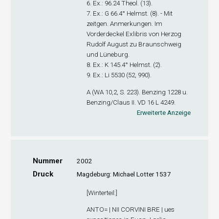
6. Ex
.: 96.24 Theol. (13).
7. Ex
.: G 66.4° Helmst. (8). - Mit
zeitgen. Anmerkungen. Im
Vorderdeckel Exlibris von Herzog
Rudolf August zu Braunschweig
und Lüneburg.
8. Ex
.: K 145.4° Helmst. (2).
9. Ex
.: Li 5530 (52, 990).
A (WA 10,2, S. 223). Benzing 1228 u.
Benzing/Claus II. VD 16 L 4249.
Erweiterte Anzeige
Nummer
2002
Druck
Magdeburg: Michael Lotter 1537
[
Winterteil
:]
ANTO= | NII CORVINI BRE | ues