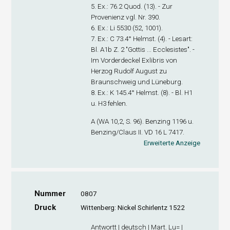
5. Ex
.: 76.2 Quod. (13). - Zur
Provenienz vgl. Nr. 390.
6. Ex
.: Li 5530 (52, 1001).
7. Ex
.: C 73.4° Helmst. (4). - Lesart:
Bl. A1
b
Z. 2 "Gottis ... Ecclesistes". -
Im Vorderdeckel Exlibris von
Herzog Rudolf August zu
Braunschweig und Lüneburg.
8. Ex
.: K 145.4° Helmst. (8). - Bl. H1
u. H3 fehlen.
A (WA 10,2, S. 96). Benzing 1196 u.
Benzing/Claus II. VD 16 L 7417.
Erweiterte Anzeige
Nummer
0807
Druck
Wittenberg: Nickel Schirlentz 1522
Antwortt | deutsch | Mart. Lu= |