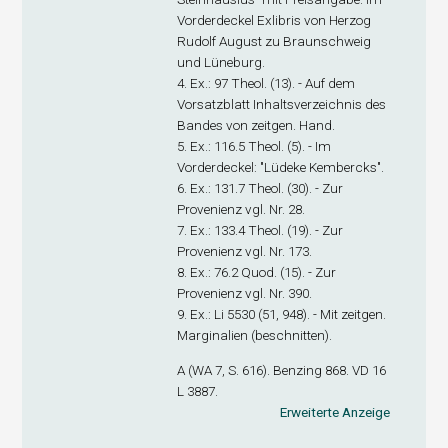
Vorderdeckel Exlibris von Herzog
Rudolf August zu Braunschweig
und Lüneburg.
4. Ex
.: 97 Theol. (13). - Auf dem
Vorsatzblatt Inhaltsverzeichnis des
Bandes von zeitgen. Hand.
5. Ex
.: 116.5 Theol. (5). - Im
Vorderdeckel: "Lüdeke Kembercks".
6. Ex
.: 131.7 Theol. (30). - Zur
Provenienz vgl. Nr. 28.
7. Ex
.: 133.4 Theol. (19). - Zur
Provenienz vgl. Nr. 173.
8. Ex
.: 76.2 Quod. (15). - Zur
Provenienz vgl. Nr. 390.
9. Ex.
: Li 5530 (51, 948). - Mit zeitgen.
Marginalien (beschnitten).
A (WA 7, S. 616). Benzing 868. VD 16
L 3887.
Erweiterte Anzeige