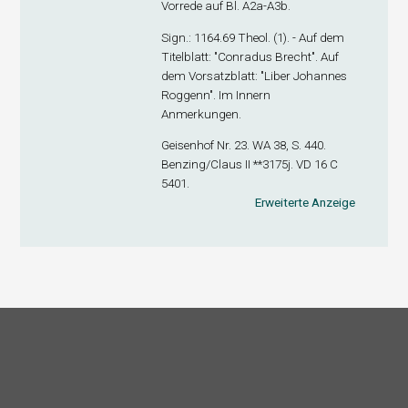
Vorrede auf Bl. A2
a
-A3
b
.
Sign
.: 1164.69 Theol. (1). - Auf dem
Titelblatt: "Conradus Brecht". Auf
dem Vorsatzblatt: "Liber Johannes
Roggenn". Im Innern
Anmerkungen.
Geisenhof Nr. 23. WA 38, S. 440.
Benzing/Claus II **3175j. VD 16 C
5401.
Erweiterte Anzeige