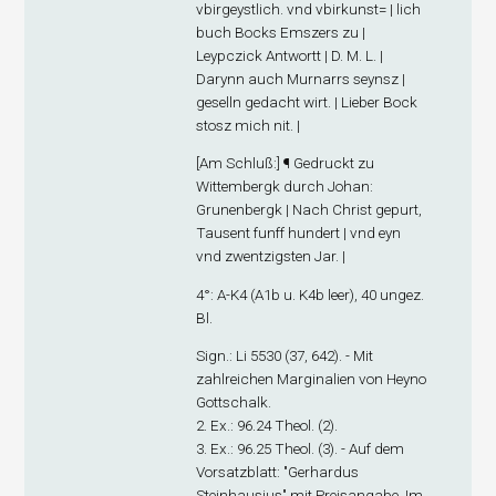
vbirgeystlich. vnd vbirkunst= | lich
buch Bocks Emszers zu |
Leypczick Antwortt | D. M. L. |
Darynn auch Murnarrs seynsz |
geselln gedacht wirt. | Lieber Bock
stosz mich nit. |
[
Am Schluß
:] ¶ Gedruckt zu
Wittembergk durch Johan:
Grunenbergk | Nach Christ gepurt,
Tausent funff hundert | vnd eyn
vnd zwentzigsten Jar. |
4°: A-K
4
(A1
b
u. K4
b
leer), 40 ungez.
Bl.
Sign
.: Li 5530 (37, 642). - Mit
zahlreichen Marginalien von Heyno
Gottschalk.
2. Ex
.: 96.24 Theol. (2).
3. Ex
.: 96.25 Theol. (3). - Auf dem
Vorsatzblatt: "Gerhardus
Steinhausius" mit Preisangabe. Im