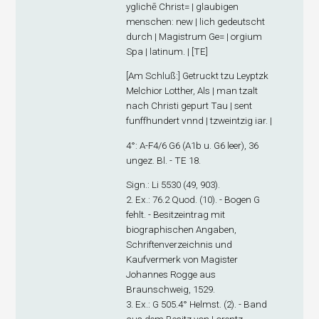
yglichē Christ= | glaubigen
menschen: new | lich gedeutscht
durch | Magistrum Ge= | orgium
Spa | latinum. | [TE]
[
Am Schluß
:] Getruckt tzu Leyptzk
Melchior Lotther, Als | man tzalt
nach Christi gepurt Tau | sent
funffhundert vnnd | tzweintzig iar. |
4°: A-F
4/6
G
6
(A1
b
u. G6 leer), 36
ungez. Bl. - TE 18.
Sign
.: Li 5530 (49, 903).
2. Ex
.: 76.2 Quod. (10). - Bogen G
fehlt. - Besitzeintrag mit
biographischen Angaben,
Schriftenverzeichnis und
Kaufvermerk von Magister
Johannes Rogge aus
Braunschweig, 1529.
3. Ex
.: G 505.4° Helmst. (2). - Band