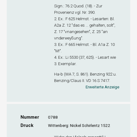
Sign
.: 76.2 Quod. (18). - Zur
Provenienz vgl. Nr. 390.
2. Ex
.: F 625 Helmst. - Lesarten: Bl.
A2
a
Z. 12 "das es ... gehalten, solt",
Z. 17 "vnangesehen", Z. 25 "an
vnderweyßung".
3. Ex
.: F 665 Helmst. - Bl. A1
a
Z. 10
"M!".
4. Ex
.: Li 5530 (37, 625). - Lesart wie
3. Exemplar.
H
a-b
(WA 7, S. 861). Benzing 922 u.
Benzing/Claus II. VD 16 S 7417.
Erweiterte Anzeige
Nummer
0788
Druck
Wittenberg: Nickel Schirlentz 1522
Wider den | falsch genanttē |