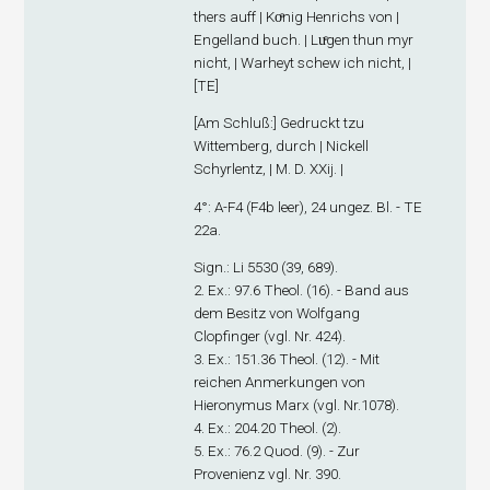
thers auff | Koͤnig Henrichs von |
Engelland buch. | Luͤgen thun myr
nicht, | Warheyt schew ich nicht, |
[TE]
[
Am Schluß
:] Gedruckt tzu
Wittemberg, durch | Nickell
Schyrlentz, | M. D. XXij. |
4°: A-F
4
(F4
b
leer), 24 ungez. Bl. - TE
22a.
Sign
.: Li 5530 (39, 689).
2. Ex
.: 97.6 Theol. (16). - Band aus
dem Besitz von Wolfgang
Clopfinger (vgl. Nr. 424).
3. Ex
.: 151.36 Theol. (12). - Mit
reichen Anmerkungen von
Hieronymus Marx (vgl. Nr.1078).
4. Ex
.: 204.20 Theol. (2).
5. Ex
.: 76.2 Quod. (9). - Zur
Provenienz vgl. Nr. 390.