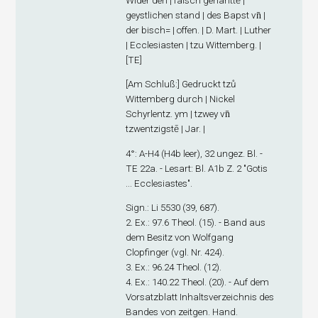
geystlichen stand | des Bapst vn̄ |
der bisch= | offen. | D. Mart. | Luther
| Ecclesiasten | tzu Wittemberg. |
[TE]
[
Am Schluß
:] Gedruckt tzů
Wittemberg durch | Nickel
Schyrlentz. ym | tzwey vn̄
tzwentzigstē | Jar. |
4°: A-H
4
(H4
b
leer), 32 ungez. Bl. -
TE 22a. - Lesart: Bl. A1
b
Z. 2 "Gotis
... Ecclesiastes".
Sign
.: Li 5530 (39, 687).
2. Ex
.: 97.6 Theol. (15). - Band aus
dem Besitz von Wolfgang
Clopfinger (vgl. Nr. 424).
3. Ex
.: 96.24 Theol. (12).
4. Ex
.: 140.22 Theol. (20). - Auf dem
Vorsatzblatt Inhaltsverzeichnis des
Bandes von zeitgen. Hand.