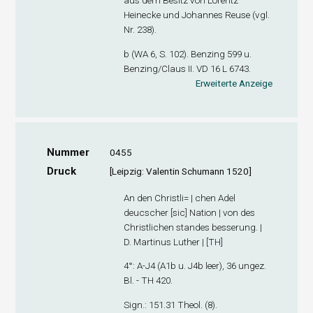
aus dem Besitz von Lorentz
Heinecke und Johannes Reuse (vgl.
Nr. 238).
b (WA 6, S. 102). Benzing 599 u.
Benzing/Claus II. VD 16 L 6743.
Erweiterte Anzeige
Nummer
0455
Druck
[Leipzig: Valentin Schumann 1520]
An den Christli= | chen Adel
deucscher [sic] Nation | von des
Christlichen standes besserung. |
D. Martinus Luther | [TH]
4°: A-J
4
(A1
b
u. J4
b
leer), 36 ungez.
Bl. - TH 420.
Sign
.: 151.31 Theol. (8).