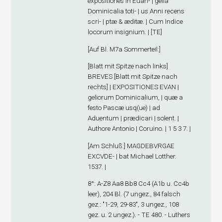
expositiones in Euan- | gelia
Dominicalia toti- | us Anni recens
scri- | ptæ & æditæ. | Cum Indice
locorum insignium. | [TE]
[
Auf Bl. M7
a
Sommerteil
:]
[Blatt mit Spitze nach links]
BREVES [Blatt mit Spitze nach
rechts] | EXPOSITIONES EVAN |
geliorum Dominicalium, | quæ a
festo Pascæ usq(ue) | ad
Aduentum | prædicari | solent. |
Authore Antonio | Coruino. | 1 5 3 7. |
[
Am Schluß
:] MAGDEBVRGAE
EXCVDE- | bat Michael Lotther.
1537. |
8°: A-Z
8
Aa
8
Bb
8
Cc
4
(A1
b
u. Cc4
b
leer), 204 Bl. (7 ungez., 84 falsch
gez.: "1-29, 29-83", 3 ungez., 108
gez. u. 2 ungez.). - TE 480. - Luthers