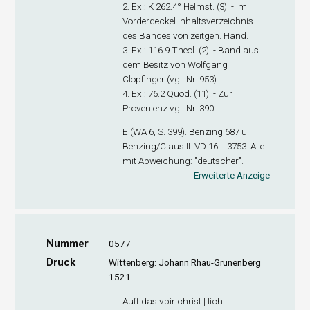
2. Ex
.: K 262.4° Helmst. (3). - Im
Vorderdeckel Inhaltsverzeichnis
des Bandes von zeitgen. Hand.
3. Ex
.: 116.9 Theol. (2). - Band aus
dem Besitz von Wolfgang
Clopfinger (vgl. Nr. 953).
4. Ex
.: 76.2 Quod. (11). - Zur
Provenienz vgl. Nr. 390.
E (WA 6, S. 399). Benzing 687 u.
Benzing/Claus II. VD 16 L 3753. Alle
mit Abweichung: "deutscher".
Erweiterte Anzeige
Nummer
0577
Druck
Wittenberg: Johann Rhau-Grunenberg
1521
Auff das vbir christ | lich