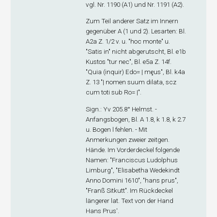
vgl. Nr. 1190 (A
1
) und Nr. 1191 (A
2
).
Zum Teil anderer Satz im Innern
gegenüber A (1 und 2). Lesarten: Bl.
A2
a
Z. 1/2 v. u. "hoc monte" u.
"Satis in" nicht abgerutscht, Bl. e1
b
Kustos "tur nec", Bl. e5
a
Z. 14f.
"Quia (inquir) Edo= | mȩus", Bl. k4
a
Z. 13 "| nomen suum dilata, scz
cum toti sub Ro= |".
Sign.
: Yv 205.8° Helmst. -
Anfangsbogen, Bl. A 1.8, k 1.8, k 2.7
u. Bogen l fehlen. - Mit
Anmerkungen zweier zeitgen.
Hände. Im Vorderdeckel folgende
Namen: "Franciscus Ludolphus
Limburg", "Elisabetha Wedekindt
Anno Domini 1610", "hans prus",
"Franß Sitkutt". Im Rückdeckel
längerer lat. Text von der Hand
Hans Prus'.