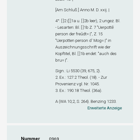
[
Am Schluß
:] Anno M. D. xxij. |
4°: [ ]
2
([ ]1
a
u. [ ]2
b
leer), 2 ungez. Bl.
- Lesarten: Bl. [ ]1
b
Z. 7 "Uerpottē
person der freūdt= |", Z. 15
"Uerpotten person d' Mog= |" in
Auszeichnungsschrift wie der
Kopftitel, Bl. [ ]1
b
endet: "auch des
bru= |".
Sign
.: Li 5530 (39, 675, 2).
2. Ex
.: 127.2 Theol. (18). - Zur
Provenienz vgl. Nr. 1045.
3. Ex
.: 190.18 Theol. (36a).
A (WA 10,2, S. 264). Benzing 1233.
Erweiterte Anzeige
Nummer
0969