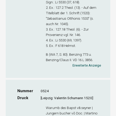
Sign
.: Li 5530 (37, 618).
2. Ex
.: 127.2 Theol. (13). - Auf dem
Titelblatt der 1. Schrift (1520):
"Sebastianus Otthonis 1533" (s.
auch Nr. 1045).
3. Ex
.: 127.18 Theol. (6). - Zur
Provenienz vgl. Nr. 146.
4. Ex
.: Li 5530 (69, 1397).
5. Ex
.: F 618 Helmst.
B (WA 7, S. 83). Benzing 773 u.
Benzing/Claus II. VD 16 L 3856.
Erweiterte Anzeige
Nummer
0524
Druck
[Leipzig: Valentin Schumann 1520]
Warumb des Bapst vn̄ seyner |
Jungern bucher vō Doc. | Martino