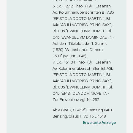
6. Ex
.: 127.2 Theol. (19). - Lesarten
Ad: Kolumnenüberschriften Bl. A3
b
"EPISTOLA DOCTO. MARTINI", Bl.
A4
a
"AD ILLVSTRISS. PRINCI SAX.",
Bl. C3
b
"EVANGELIVM DOMI. I.", Bl.
C4
b
"EVANGELIVM DOMINICAE II.". -
Auf dem Titelblatt der 1. Schrift
(1520): "Sebastianus Otthonis
1533" (vgl. Nr. 1045).
7. Ex
.: 151.34 Theol. (3). - Lesarten
Ae: Kolumnenüberschriften Bl. A3
b
"EPISTOLA DOCTO. MARTINI", Bl.
A4
a
"AD ILLVSTRISS. PRINCI SAX.",
Bl. C3
b
"EVANGELIVM DOMI. II.", Bl.
C4
b
"EPISTOLA DOMINICAE II.". -
Zur Provenienz vgl. Nr. 257.
A
b-e
(WA 7, S. 459f.). Benzing 848 u.
Benzing/Claus II. VD 16 L 4548.
Erweiterte Anzeige