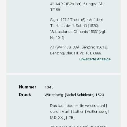
4°: A
4
B
2
(B2
b
leer), 6 ungez. Bl. -
TE 58.
Sign.
: 127.2 Theol. (6). - Auf dem
Titelblatt der 1. Schrift (1520):
"Sebastianus Otthonis 1533" (vgl.
Nr. 1045).
A
1
(WA 11, S. 389). Benzing 1561 u.
Benzing/Claus II. VD 16 L 6888.
Erweiterte Anzeige
Nummer
1045
Druck
Wittenberg: [Nickel Schirlentz] 1523
Das tauff buch= | lin verdeutscht |
durch Mart. | Luther. | Vuittemberg |
M.D. XXiij | [TE]