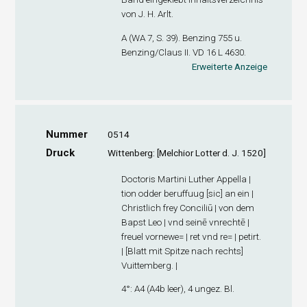
von J. H. Arlt.
A (WA 7, S. 39). Benzing 755 u.
Benzing/Claus II. VD 16 L 4630.
Erweiterte Anzeige
Nummer
0514
Druck
Wittenberg: [Melchior Lotter d. J. 1520]
Doctoris Martini Luther Appella |
tion odder beruffuug [sic] an ein |
Christlich frey Conciliū | von dem
Bapst Leo | vnd seinē vnrechtē |
freuel vornewe= | ret vnd re= | petirt.
| [Blatt mit Spitze nach rechts]
Vuittemberg. |
4°: A
4
(A4
b
leer), 4 ungez. Bl.