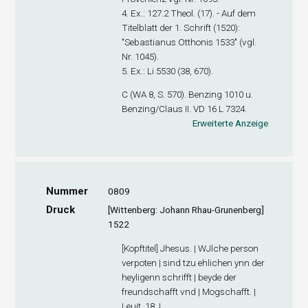
4. Ex.
: 127.2 Theol. (17). - Auf dem
Titelblatt der 1. Schrift (1520):
"Sebastianus Otthonis 1533" (vgl.
Nr. 1045).
5. Ex.
: Li 5530 (38, 670).
C (WA 8, S. 570). Benzing 1010 u.
Benzing/Claus II. VD 16 L 7324.
Erweiterte Anzeige
Nummer
0809
Druck
[Wittenberg: Johann Rhau-Grunenberg]
1522
[Kopftitel] Jhesus. | WJlche person
verpoten | sind tzu ehlichen ynn der
heyligenn schrifft | beyde der
freundschafft vnd | Mogschafft. |
Leuit. 18. |