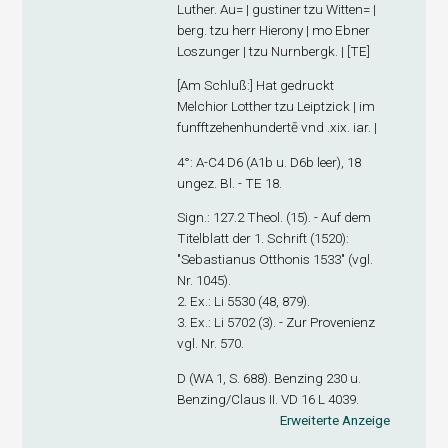
Luther. Au= | gustiner tzu Witten= |
berg. tzu herr Hierony | mo Ebner
Loszunger | tzu Nurnbergk. | [TE]
[
Am Schluß
:] Hat gedruckt
Melchior Lotther tzu Leiptzick | im
funfftzehenhundertē vnd .xix. iar. |
4°: A-C
4
D
6
(A1
b
u. D6
b
leer), 18
ungez. Bl. - TE 18.
Sign
.: 127.2 Theol. (15). - Auf dem
Titelblatt der 1. Schrift (1520):
"Sebastianus Otthonis 1533" (vgl.
Nr. 1045).
2. Ex
.: Li 5530 (48, 879).
3. Ex
.: Li 5702 (3). - Zur Provenienz
vgl. Nr. 570.
D (WA 1, S. 688). Benzing 230 u.
Benzing/Claus II. VD 16 L 4039.
Erweiterte Anzeige