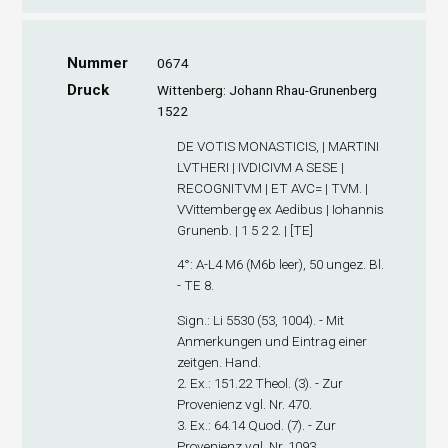
Nummer
0674
Druck
Wittenberg: Johann Rhau-Grunenberg
1522
DE VOTIS MONASTICIS, | MARTINI
LVTHERI | IVDICIVM A SESE |
RECOGNITVM | ET AVC= | TVM. |
VVittembergȩ ex Aedibus | Iohannis
Grunenb. | 1 5 2 2. | [TE]
4°: A-L
4
M
6
(M6
b
leer), 50 ungez. Bl.
- TE 8.
Sign.
: Li 5530 (53, 1004). - Mit
Anmerkungen und Eintrag einer
zeitgen. Hand.
2. Ex.
: 151.22 Theol. (3). - Zur
Provenienz vgl. Nr. 470.
3. Ex.
: 64.14 Quod. (7). - Zur
Provenienz vgl. Nr. 1093.