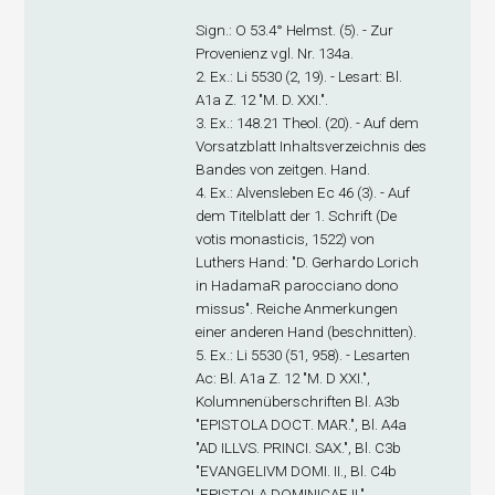
Sign
.: O 53.4° Helmst. (5). - Zur
Provenienz vgl. Nr. 134a.
2. Ex
.: Li 5530 (2, 19). - Lesart: Bl.
A1
a
Z. 12 "M. D. XXI.".
3. Ex
.: 148.21 Theol. (20). - Auf dem
Vorsatzblatt Inhaltsverzeichnis des
Bandes von zeitgen. Hand.
4. Ex
.: Alvensleben Ec 46 (3). - Auf
dem Titelblatt der 1. Schrift (De
votis monasticis, 1522) von
Luthers Hand: "D. Gerhardo Lorich
in HadamaR parocciano dono
missus". Reiche Anmerkungen
einer anderen Hand (beschnitten).
5. Ex
.: Li 5530 (51, 958). - Lesarten
Ac: Bl. A1
a
Z. 12 "M. D XXI.",
Kolumnenüberschriften Bl. A3
b
"EPISTOLA DOCT. MAR.", Bl. A4
a
"AD ILLVS. PRINCI. SAX.", Bl. C3
b
"EVANGELIVM DOMI. II., Bl. C4
b
"EPISTOLA DOMINICAE II.".