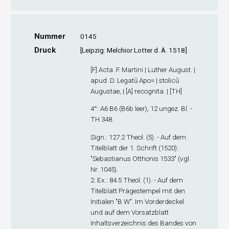
Nummer
0145
Druck
[Leipzig: Melchior Lotter d. Ä. 1518]
[F] Acta .F. Martini | Luther August. |
apud .D. Legatū Apo= | stolicū
Augustae, | [A] recognita. | [TH]
4°: A
6
B
6
(B6
b
leer), 12 ungez. Bl. -
TH 348.
Sign.
: 127.2 Theol. (5). - Auf dem
Titelblatt der 1. Schrift (1520):
"Sebastianus Otthonis 1533" (vgl.
Nr. 1045).
2. Ex
.: 84.5 Theol. (1). - Auf dem
Titelblatt Prägestempel mit den
Initialen "B W". Im Vorderdeckel
und auf dem Vorsatzblatt
Inhaltsverzeichnis des Bandes von