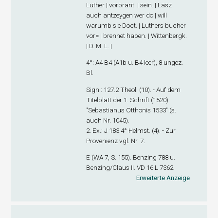
Luther | vorbrant. | sein. | Lasz
auch antzeygen wer do | will
warumb sie Doct. | Luthers bucher
vor= | brennet haben. | Wittenbergk.
| D. M. L. |
4°: A
4
B
4
(A1
b
u. B4 leer), 8 ungez.
Bl.
Sign
.: 127.2 Theol. (10). - Auf dem
Titelblatt der 1. Schrift (1520):
"Sebastianus Otthonis 1533" (s.
auch Nr. 1045).
2. Ex
.: J 183.4° Helmst. (4). - Zur
Provenienz vgl. Nr. 7.
E (WA 7, S. 155). Benzing 788 u.
Benzing/Claus II. VD 16 L 7362.
Erweiterte Anzeige