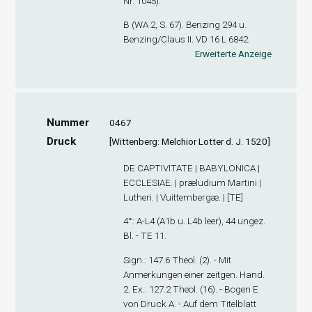
Nr. 1045).
B (WA 2, S. 67). Benzing 294 u.
Benzing/Claus II. VD 16 L 6842.
Erweiterte Anzeige
Nummer
0467
Druck
[Wittenberg: Melchior Lotter d. J. 1520]
DE CAPTIVITATE | BABYLONICA |
ECCLESIAE. | præludium Martini |
Lutheri. | Vuittembergæ. | [TE]
4°: A-L
4
(A1
b
u. L4
b
leer), 44 ungez.
Bl. - TE 11.
Sign
.: 147.6 Theol. (2). - Mit
Anmerkungen einer zeitgen. Hand.
2. Ex
.: 127.2 Theol. (16). - Bogen E
von Druck A. - Auf dem Titelblatt