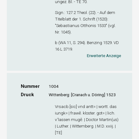
ungez. Bl. - TE 70.
Sign
.: 127.2 Theol. (22). - Auf dem
Titelblatt der 1. Schrift (1520):
"Sebastianus Otthonis 1533" (vgl.
Nr. 1045).
b (WA 11, S. 294). Benzing 1529. VD
16 L 3719.
Erweiterte Anzeige
Nummer
1004
Druck
Wittenberg: [Cranach u. Döring] 1523
Vrsacb.[sic] vnd antt= | wortt. das
iungk= | frawē. kloster. got= | lich.
v'lassen mugē. | Doctor Martin(us)
| Luther. | Wittemberg. | M.D. xxiij. |
[TE]