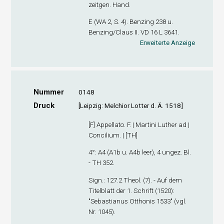
zeitgen. Hand.
E (WA 2, S. 4). Benzing 238 u.
Benzing/Claus II. VD 16 L 3641.
Erweiterte Anzeige
Nummer
0148
Druck
[Leipzig: Melchior Lotter d. Ä. 1518]
[F] Appellato. F. | Martini Luther ad |
Concilium. | [TH]
4°: A
4
(A1
b
u. A4
b
leer), 4 ungez. Bl.
- TH 352.
Sign
.: 127.2 Theol. (7). - Auf dem
Titelblatt der 1. Schrift (1520):
"Sebastianus Otthonis 1533" (vgl.
Nr. 1045).