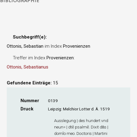
BIBLIOGRAPHIE
Suchbegriff(e):
Ottonis, Sebastian
im Index
Provenienzen
Treffer im Index
Provenienzen
:
Ottonis, Sebastianus
Gefundene Einträge:
15
Nummer
0139
Druck
Leipzig: Melchior Lotter d. Ä. 1519
Ausslegung | des hundert vnd
neun= | dtē psalmē. Dixit dn̄s |
domĩo meo. Doctoris | Martini