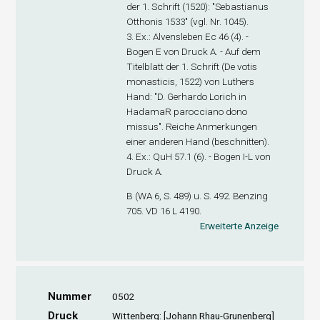
der 1. Schrift (1520): "Sebastianus
Otthonis 1533" (vgl. Nr. 1045).
3. Ex
.: Alvensleben Ec 46 (4). -
Bogen E von Druck A. - Auf dem
Titelblatt der 1. Schrift (De votis
monasticis, 1522) von Luthers
Hand: "D. Gerhardo Lorich in
HadamaR parocciano dono
missus". Reiche Anmerkungen
einer anderen Hand (beschnitten).
4. Ex
.: QuH 57.1 (6). - Bogen I-L von
Druck A.
B (WA 6, S. 489) u. S. 492. Benzing
705. VD 16 L 4190.
Erweiterte Anzeige
Nummer
0502
Druck
Wittenberg: [Johann Rhau-Grunenberg]