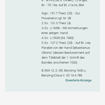
4°: a-c
4
(c3
b
u. c4 leer), 12 ungez.
Bl. - TE 14a. Auf Bl. c1
a
HL 804.
Sign.
: 131.7 Theol. (25). - Zur
Provenienz vgl. Nr. 28.
2. Ex.
: 131.3 Theol. (4).
3. Ex.
: Li 5496. - Mit Anmerkungen
einer zeitgen. Hand.
4. Ex.
: Li 5530 (54, 1060).
5. Ex.
: 127.2 Theol. (23). - Auf Bl. c4
a
Parabel von der Hand Sebastianus
Ottonis' (dessen Besitzvermerk auf
dem Titelblatt der 1. Schrift des
Bandes, erschienen 1520).
B (WA 12, S. 40). Benzing 1626 u.
Benzing/Claus II. VD 16 A 785.
Erweiterte Anzeige