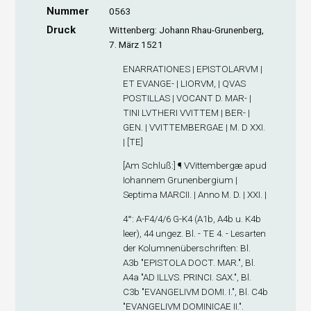
Nummer
0563
Druck
Wittenberg: Johann Rhau-Grunenberg,
7. März 1521
ENARRATIONES | EPISTOLARVM |
ET EVANGE- | LIORVM, | QVAS
POSTILLAS | VOCANT D. MAR- |
TINI LVTHERI VVITTEM | BER- |
GEN. | VVITTEMBERGAE | M. D XXI.
| [TE]
[
Am Schluß
:] ¶ VVittembergæ apud
Iohannem Grunenbergium |
Septima MARCII. | Anno M. D. | XXI. |
4°: A-F
4/4/6
G-K
4
(A1
b
, A4
b
u. K4
b
leer), 44 ungez. Bl. - TE 4. - Lesarten
der Kolumnenüberschriften: Bl.
A3
b
"EPISTOLA DOCT. MAR.", Bl.
A4
a
"AD ILLVS. PRINCI. SAX.", Bl.
C3
b
"EVANGELIVM DOMI. I.", Bl. C4
b
"EVANGELIVM DOMINICAE II.".