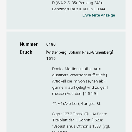
D (WA 2, S. 35). Benzing 243 u.
Benzing/Claus II. VD 16 L 3844.
Erweiterte Anzeige
Nummer
0180
Druck
[Wittenberg: Johann Rhau-Grunenberg]
1519
Doctor Martinus Luther Au= |
gustiners Vnterricht auff etlich |
Artickell die im von seynen ab= |
gunnern auff gelegt vnd zu ge= |
messen Vuerden. | 1 5 1 9 |
4°: A
4
(A4
b
leer), 4 ungez. Bl.
Sign
.: 127.2 Theol. (8). - Auf dem
Titelblatt der 1. Schrift (1520):
"Sebastianus Otthonis 1533" (vgl.