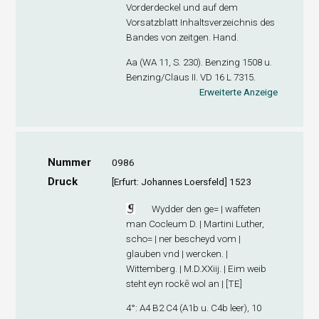
Vorderdeckel und auf dem
Vorsatzblatt Inhaltsverzeichnis des
Bandes von zeitgen. Hand.
Aa (WA 11, S. 230). Benzing 1508 u.
Benzing/Claus II. VD 16 L 7315.
Erweiterte Anzeige
Nummer
0986
Druck
[Erfurt: Johannes Loersfeld] 1523
Wydder den ge= | waffeten
man Cocleum D. | Martini Luther,
scho= | ner bescheyd vom |
glauben vnd | wercken. |
Wittemberg. | M.D.XXiij. | Eim weib
steht eyn rockē wol an | [TE]
4°: A
4
B
2
C
4
(A1
b
u. C4
b
leer), 10