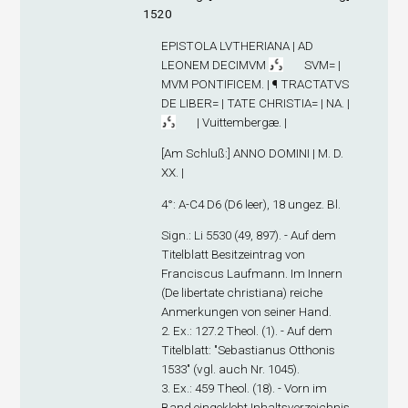
1520
EPISTOLA LVTHERIANA | AD
LEONEM DECIMVM
SVM= |
MVM PONTIFICEM. | ¶ TRACTATVS
DE LIBER= | TATE CHRISTIA= | NA. |
| Vuittembergæ. |
[
Am Schluß
:] ANNO DOMINI | M. D.
XX. |
4°: A-C
4
D
6
(D6 leer), 18 ungez. Bl.
Sign
.: Li 5530 (49, 897). - Auf dem
Titelblatt Besitzeintrag von
Franciscus Laufmann. Im Innern
(De libertate christiana) reiche
Anmerkungen von seiner Hand.
2. Ex
.: 127.2 Theol. (1). - Auf dem
Titelblatt: "Sebastianus Otthonis
1533" (vgl. auch Nr. 1045).
3. Ex
.: 459 Theol. (18). - Vorn im
Band eingeklebt Inhaltsverzeichnis