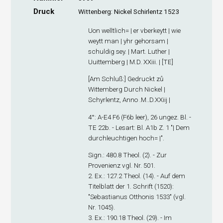
Druck
Wittenberg: Nickel Schirlentz 1523
Uon welltlich= | er vberkeytt | wie
weytt man | yhr gehorsam |
schuldig sey. | Mart. Luther |
Uuittemberg | M.D. XXiii. | [TE]
[
Am Schluß
:] Gedruckt zů
Wittemberg Durch Nickel |
Schyrlentz, Anno .M..D.XXiij |
4°: A-E
4
F
6
(F6
b
leer), 26 ungez. Bl. -
TE 22b. - Lesart: Bl. A1
b
Z. 1 "| Dem
durchleuchtigen hoch= |".
Sign
.: 480.8 Theol. (2). - Zur
Provenienz vgl. Nr. 501.
2. Ex
.: 127.2 Theol. (14). - Auf dem
Titelblatt der 1. Schrift (1520):
"Sebastianus Otthonis 1533" (vgl.
Nr. 1045).
3. Ex
.: 190.18 Theol. (29). - Im