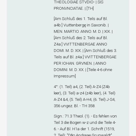
THEOLOGIAE STVDIO- | SIS
PRONVNCIATAE. | [TH]
[
Am Schluß des 1. Teils auf Bl.
a4
b
:] Vuittenbergȩ in Saxonib. |
MEN. MARTIO. ANNO. M. D. | XIX. |
[
Am Schluß des 2. Teils auf Bl.
Z4
a
:] VVITTENBERGAE ANNO
DOMI. M. D. XIX. | [
Am Schluß des 3.
Teils auf Bl. z4
a
:] VVITTENBERGAE
PER IOHAN. GRVNEN. | ANNO
DOMINI. M. D. XX. | [Teile 4-6 ohne
Impressum]
4°: (1. Teil) a
4
, (2. Teil) A-Z
4
(Z4
b
leer), (3. Teil) a-z
4
(z4
b
leer), (4. Teil)
A-Z
4
&
4
, (5. Teil) A-H
4
, (6. Teil) J-S
4
,
356 ungez. Bl. - TH 358.
Sign
.: 71.3 Theol. (1). - Es fehlen von
Teil 3 die Bogen w-z und die Teile 4-
6. - Auf Bl. H1
a
der 1. Schrift (1519,
2. Teil): "Dn̄o Andreae Grunwaldt".