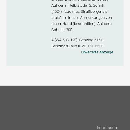
Auf dem Titelblatt der 2. Schrift
(1524): "Lucinius Straßborgensis
ciuis". Im Innern Anmerkungen von
dieser Hand (beschnitten). Auf dem
Schnitt: "83".
A (WA 5, S. 12f.). Benzing 516 u.
Benzing/Claus II. VD 16 L 5538.
Erweiterte Anzeige
Impressum