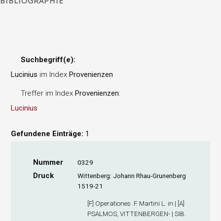
BIBLIOGRAPHIE
Suchbegriff(e):
Lucinius
im Index
Provenienzen
Treffer im Index
Provenienzen
:
Lucinius
Gefundene Einträge:
1
Nummer
0329
Druck
Wittenberg: Johann Rhau-Grunenberg
1519-21
[F] Operationes .F. Martini L. in | [A]
PSALMOS, VITTENBERGEN- | SIB.