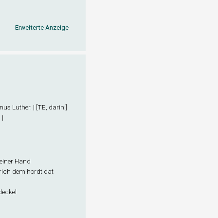
Erweiterte Anzeige
s Luther. | [TE, darin:]
 |
seiner Hand
rich dem hordt dat
rdeckel