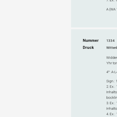
7. Ex
.:
A (WA 1
Nummer
1334
Druck
Wittenb
Widder 
Yhr tor
4°: A-L
Sign
.:
2. Ex
.:
Inhalt
bocklin
3. Ex
.:
Inhalt
4. Ex
.: