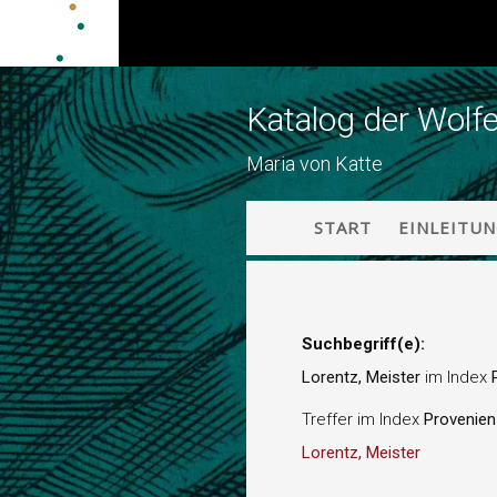
Katalog der Wolf
Maria von Katte
START
EINLEITU
Suchbegriff(e):
Lorentz, Meister
im Index
Treffer im Index
Provenie
Lorentz, Meister