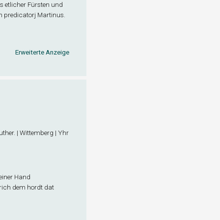
ens etlicher Fürsten und
 predicatorj Martinus.
Erweiterte Anzeige
uther. | Wittemberg | Yhr
seiner Hand
rich dem hordt dat