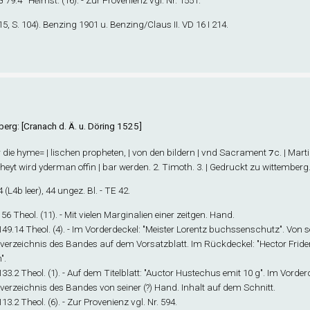
 G 79.4° Helmst. (16). - Zur Provenienz vgl. Nr. 1551.
5, S. 104). Benzing 1901 u. Benzing/Claus II. VD 16 I 214.
erg: [Cranach d. Ä. u. Döring 1525]
die hyme= | lischen propheten, | von den bildern | vnd Sacrament ⁊c. | Martinu
heyt wird yderman offin | bar werden. 2. Timoth. 3. | Gedruckt zu wittemberg.
4
(L4
b
leer), 44 ungez. Bl. - TE 42.
 156 Theol. (11). - Mit vielen Marginalien einer zeitgen. Hand.
 149.14 Theol. (4). - Im Vorderdeckel: "Meister Lorentz buchssenschutz". Von 
sverzeichnis des Bandes auf dem Vorsatzblatt. Im Rückdeckel: "Hector Fride
".
 133.2 Theol. (1). - Auf dem Titelblatt: "Auctor Hustechus emit 10 g". Im Vorde
sverzeichnis des Bandes von seiner (?) Hand. Inhalt auf dem Schnitt.
 113.2 Theol. (6). - Zur Provenienz vgl. Nr. 594.