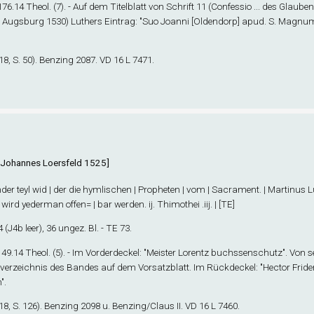
 176.14 Theol. (7). - Auf dem Titelblatt von Schrift 11 (Confessio ... des Glaub
, Augsburg 1530) Luthers Eintrag: "Suo Joanni [Oldendorp] apud. S. Magnum
8, S. 50). Benzing 2087. VD 16 L 7471.
t: Johannes Loersfeld 1525]
er teyl wid | der die hymlischen | Propheten | vom | Sacrament. | Martinus L
 wird yederman offen= | bar werden. ij. Thimothei .iij. | [TE]
4
(J4
b
leer), 36 ungez. Bl. - TE 73.
 149.14 Theol. (5). - Im Vorderdeckel: "Meister Lorentz buchssenschutz". Von 
sverzeichnis des Bandes auf dem Vorsatzblatt. Im Rückdeckel: "Hector Fride
".
8, S. 126). Benzing 2098 u. Benzing/Claus II. VD 16 L 7460.