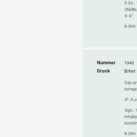
5. Ex
.:
Städte
d. d.".
B (WA 1
Nummer
1342
Druck
[Erfur
Das and
torheyt
4°: A-J
Sign
.:
Inhalt
bocklin
B (WA 1