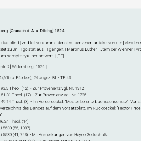
erg: [Cranach d. Ä. u. Döring] 1524
das blind | vnd toll verdamnis der sie= | benzehen artickel von der | elenden
itet zu Jn= | golstat aus= | gangen. | Martinus Luther. | Jtem der Wienner | A
um sampt sey= | ner antwort. | [TE]
hluß
:] Wittemberg. 1524. |
4
(A1
b
u. F4
b
leer), 24 ungez. Bl. - TE 43.
 193.5 Theol. (12). - Zur Provenienz vgl. Nr. 1312.
 151.31 Theol. (17). - Zur Provenienz vgl. Nr. 1725.
 149.14 Theol. (3). - Im Vorderdeckel: "Meister Lorentz buchssenschutz". Von 
sverzeichnis des Bandes auf dem Vorsatzblatt. Im Rückdeckel: "Hector Fride
".
 96.24 Theol. (14).
 Li 5530 (55, 1087).
 Li 5530 (41, 743). - Mit Anmerkungen von Heyno Gottschalk.