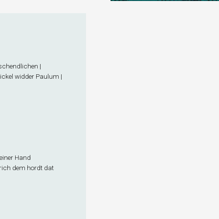
 schendlichen |
rtickel widder Paulum |
seiner Hand
rich dem hordt dat