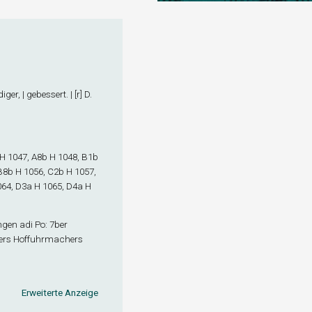
er, | gebessert. | [r] D.
H 1047, A8
b
H 1048, B1
b
B8
b
H 1056, C2
b
H 1057,
64, D3
a
H 1065, D4
a
H
ngen adi Po: 7ber
nsers Hoffuhrmachers
Erweiterte Anzeige