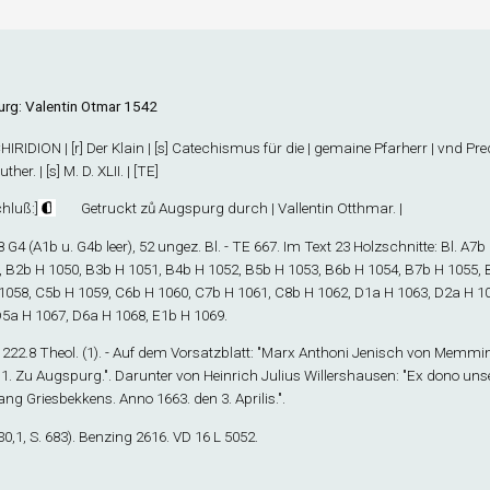
rg: Valentin Otmar 1542
HIRIDION | [r] Der Klain | [s] Catechismus für die | gemaine Pfarherr | vnd Predig
ther. | [s] M. D. XLII. | [TE]
hluß
:]
Getruckt zů Augspurg durch | Vallentin Otthmar. |
8
G
4
(A1
b
u. G4
b
leer), 52 ungez. Bl. - TE 667. Im Text 23 Holzschnitte: Bl. A7
b
, B2
b
H 1050, B3
b
H 1051, B4
b
H 1052, B5
b
H 1053, B6
b
H 1054, B7
b
H 1055, 
1058, C5
b
H 1059, C6
b
H 1060, C7
b
H 1061, C8
b
H 1062, D1
a
H 1063, D2
a
H 10
D5
a
H 1067, D6
a
H 1068, E1
b
H 1069.
 1222.8 Theol. (1). - Auf dem Vorsatzblatt: "Marx Anthoni Jenisch von Memmi
11. Zu Augspurg.". Darunter von Heinrich Julius Willershausen: "Ex dono u
ng Griesbekkens. Anno 1663. den 3. Aprilis.".
0,1, S. 683). Benzing 2616. VD 16 L 5052.