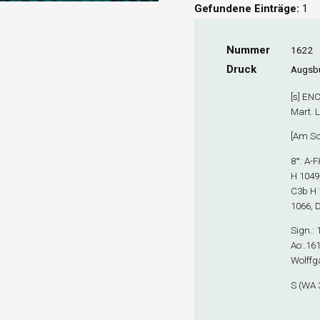
Gefundene Einträge:
1
Nummer
1622
Druck
Augsbu
[s] ENC
Mart. Lu
[
Am Sc
8°: A-F
H 1049
C3
b
H 
1066, 
Sign
.:
Ao:.16
Wolffga
S (WA 3