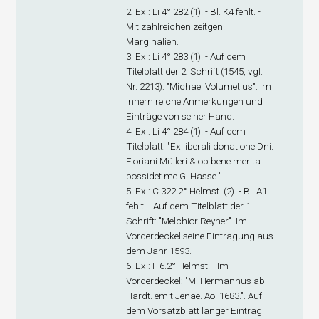
2. Ex
.: Li 4° 282 (1). - Bl. K4 fehlt. -
Mit zahlreichen zeitgen.
Marginalien.
3. Ex
.: Li 4° 283 (1). - Auf dem
Titelblatt der 2. Schrift (1545, vgl.
Nr. 2213): "Michael Volumetius". Im
Innern reiche Anmerkungen und
Einträge von seiner Hand.
4. Ex
.: Li 4° 284 (1). - Auf dem
Titelblatt: "Ex liberali donatione Dni.
Floriani Mülleri & ob bene merita
possidet me G. Hasse.".
5. Ex
.: C 322.2° Helmst. (2). - Bl. A1
fehlt. - Auf dem Titelblatt der 1.
Schrift: "Melchior Reyher". Im
Vorderdeckel seine Eintragung aus
dem Jahr 1593.
6. Ex
.: F 6.2° Helmst. - Im
Vorderdeckel: "M. Hermannus ab
Hardt. emit Jenae. Ao. 1683.". Auf
dem Vorsatzblatt langer Eintrag