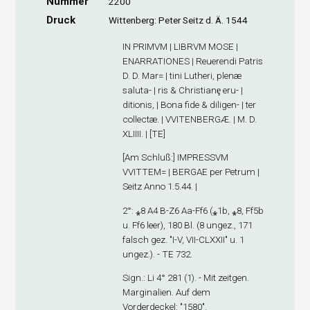
Nummer
2200
Druck
Wittenberg: Peter Seitz d. Ä. 1544
IN PRIMVM | LIBRVM MOSE |
ENARRATIONES | Reuerendi Patris
D. D. Mar= | tini Lutheri, plenæ
saluta- | ris & Christianȩ eru- |
ditionis, | Bona fide & diligen- | ter
collectæ. | VVITENBERGÆ. | M. D.
XLIIII. | [TE]
[
Am Schluß
:] IMPRESSVM
VVITTEM= | BERGAE per Petrum |
Seitz Anno 1.5.44. |
2°: ⁎
8
A
4
B-Z
6
Aa-Ff
6
(⁎1
b
, ⁎8, Ff5
b
u. Ff6 leer), 180 Bl. (8 ungez., 171
falsch gez. "I-V, VII-CLXXII" u. 1
ungez.). - TE 732.
Sign
.: Li 4° 281 (1). - Mit zeitgen.
Marginalien. Auf dem
Vorderdeckel: "1580".