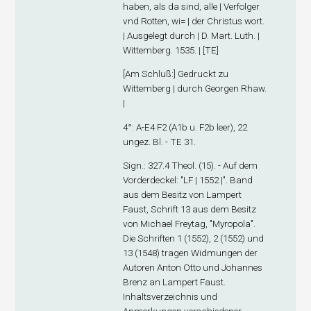
haben, als da sind, alle | Verfolger
vnd Rotten, wi= | der Christus wort.
| Ausgelegt durch | D. Mart. Luth. |
Wittemberg. 1535. | [TE]
[
Am Schluß
:] Gedruckt zu
Wittemberg | durch Georgen Rhaw.
|
4°: A-E
4
F
2
(A1
b
u. F2
b
leer), 22
ungez. Bl. - TE 31.
Sign
.: 327.4 Theol. (15). - Auf dem
Vorderdeckel: "LF | 1552 |". Band
aus dem Besitz von Lampert
Faust, Schrift 13 aus dem Besitz
von Michael Freytag, "Myropola".
Die Schriften 1 (1552), 2 (1552) und
13 (1548) tragen Widmungen der
Autoren Anton Otto und Johannes
Brenz an Lampert Faust.
Inhaltsverzeichnis und