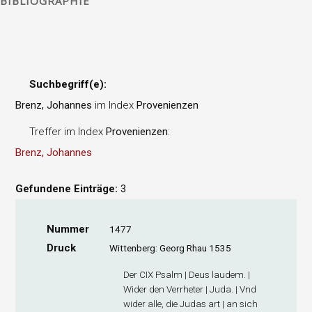
BIBLIOGRAPHIE
Suchbegriff(e):
Brenz, Johannes
im Index
Provenienzen
Treffer im Index
Provenienzen
:
Brenz, Johannes
Gefundene Einträge:
3
Nummer
1477
Druck
Wittenberg: Georg Rhau 1535
Der CIX Psalm | Deus laudem. |
Wider den Verrheter | Juda. | Vnd
wider alle, die Judas art | an sich