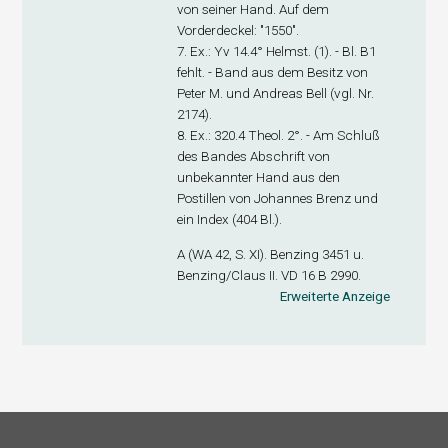
von seiner Hand. Auf dem
Vorderdeckel: "1550".
7. Ex
.: Yv 14.4° Helmst. (1). - Bl. B1
fehlt. - Band aus dem Besitz von
Peter M. und Andreas Bell (vgl. Nr.
2174).
8. Ex
.: 320.4 Theol. 2°. - Am Schluß
des Bandes Abschrift von
unbekannter Hand aus den
Postillen von Johannes Brenz und
ein Index (404 Bl.).
A (WA 42, S. XI). Benzing 3451 u.
Benzing/Claus II. VD 16 B 2990.
Erweiterte Anzeige