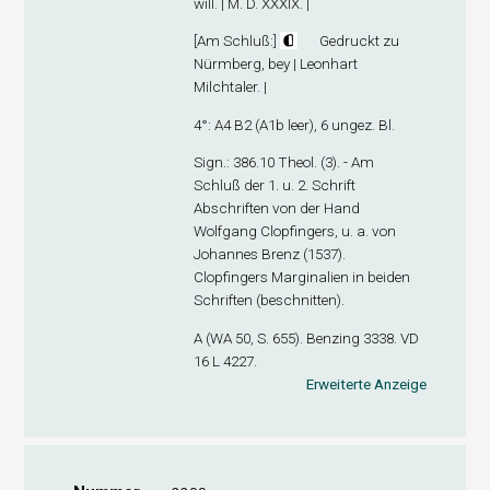
will. | M. D. XXXIX. |
[
Am Schluß
:]
Gedruckt zu
Nürmberg, bey | Leonhart
Milchtaler. |
4°: A
4
B
2
(A1
b
leer), 6 ungez. Bl.
Sign
.: 386.10 Theol. (3). - Am
Schluß der 1. u. 2. Schrift
Abschriften von der Hand
Wolfgang Clopfingers, u. a. von
Johannes Brenz (1537).
Clopfingers Marginalien in beiden
Schriften (beschnitten).
A (WA 50, S. 655). Benzing 3338. VD
16 L 4227.
Erweiterte Anzeige