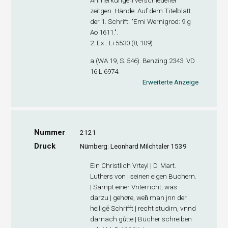
Anmerkungen verschiedener
zeitgen. Hände. Auf dem Titelblatt
der 1. Schrift: "Emi Wernigrod: 9 g
Ao 1611.".
2. Ex
.: Li 5530 (8, 109).
a (WA 19, S. 546). Benzing 2343. VD
16 L 6974.
Erweiterte Anzeige
Nummer
2121
Druck
Nürnberg: Leonhard Milchtaler 1539
Ein Christlich Vrteyl | D. Mart.
Luthers von | seinen eigen Buchern.
| Sampt einer Vnterricht, was
darzu | gehoͤre, wen̄ man jnn der
heiligē Schrifft | recht studirn, vnnd
darnach gůtte | Bücher schreiben