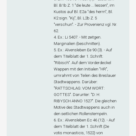
Bl. B1
b
Z. 1 "die leute ... liessen", im
Kustos auf Bl. E2
a
"des herrn", Bl.
K2 sign. "Kij", Bl. L2
b
Z. 5
"verschun". - Zur Provenienz vgl. Nr.
62.
4. Ex
.: Li 5407. - Mit zeitgen.
Marginalien (beschnitten).
5. Ex
.: Alvensleben Ee 90 (3). - Auf
dem Titelblatt der 1. Schrift:
"Ribisch". Auf dem Vorderdeckel
Wappen mit den Initialen "HR",
umrahmt von Teilen des Breslauer
Stadtwappens. Darüber:
"RATTSCHLAG: VOM WORT:
GOTTES". Darunter: "D: H:
RIBYSCH ANNO 1527". Die gleichen
Motive des Stadtwappens auch in
den seitlichen Rollenstempeln.
6. Ex
.: Alvensleben Ec 46 (12). - Auf
dem Titelblatt der 1. Schrift (De
votis monasticis, 1522) von