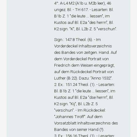
4°: A-L
4
M
2
(A1
b
u. M2
b
leer), 46
ungez. Bl. - TH 617. - Lesarten: Bl.
B1
b
Z. 1 "die leute ... liessen", im
Kustos auf Bl. E2
a
"des herrn", Bl.
K2 sign. "K", Bl. L2
b
Z. 5 "verschun".
Sign
.: 147.8 Theol. (6). - Im
Vorderdeckel Inhaltsverzeichnis
des Bandes von zeitgen. Hand. Auf
dem Vorderdeckel Portrait von
Friedrich dem Weisen eingeprägt,
auf dem Rückdeckel Portrait von
Luther (B 22). Dazu: "Anno 1532".
2. Ex
.: 151.24 Theol. (1). - Lesarten:
Bl. B1
b
Z. 1 "die leute ... liessen", im
Kustos auf Bl. E2
a
"dse herrn", Bl.
K2 sign. "Kij", Bl. L2
b
Z. 5
"verschun". - Im Rückdeckel:
"Johannes Tiroff". Auf dem
Vorsatzblatt Inhaltsverzeichnis des
Bandes von seiner Hand (?).
3. Ex
.: 156.16 Theol. (1). - Lesarten: