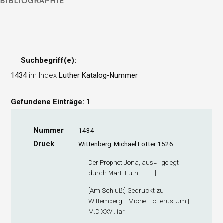
BIBLIOGRAPHIE
Suchbegriff(e):
1434
im Index
Luther Katalog-Nummer
Gefundene Einträge:
1
Nummer
1434
Druck
Wittenberg: Michael Lotter 1526
Der Prophet Jona, aus= | gelegt
durch Mart. Luth. | [TH]
[
Am Schluß
:] Gedruckt zu
Wittemberg. | Michel Lotterus. Jm |
M.D.XXVI. iar. |