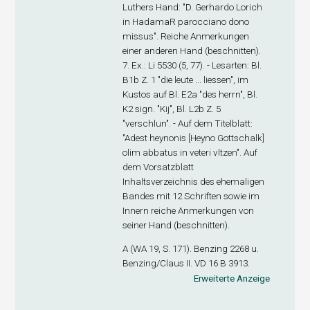
Luthers Hand: "D. Gerhardo Lorich
in HadamaR parocciano dono
missus". Reiche Anmerkungen
einer anderen Hand (beschnitten).
7. Ex
.: Li 5530 (5, 77). - Lesarten: Bl.
B1
b
Z. 1 "die leute ... liessen", im
Kustos auf Bl. E2
a
"des herrn", Bl.
K2 sign. "Kij", Bl. L2
b
Z. 5
"verschlun". - Auf dem Titelblatt:
"Adest heynonis [Heyno Gottschalk]
olim abbatus in veteri vltzen". Auf
dem Vorsatzblatt
Inhaltsverzeichnis des ehemaligen
Bandes mit 12 Schriften sowie im
Innern reiche Anmerkungen von
seiner Hand (beschnitten).
A (WA 19, S. 171). Benzing 2268 u.
Benzing/Claus II. VD 16 B 3913.
Erweiterte Anzeige