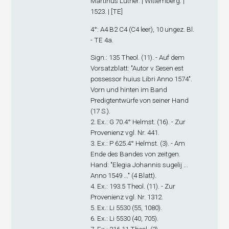
Martinus Luther. | Wittemberg. |
1523. | [TE]
4°: A
4
B
2
C
4
(C4 leer), 10 ungez. Bl.
- TE 4a.
Sign
.: 135 Theol. (11). - Auf dem
Vorsatzblatt: "Autor v Sesen est
possessor huius Libri Anno 1574".
Vorn und hinten im Band
Predigtentwürfe von seiner Hand
(17 S.).
2. Ex
.: G 70.4° Helmst. (16). - Zur
Provenienz vgl. Nr. 441.
3. Ex
.: P 625.4° Helmst. (3). - Am
Ende des Bandes von zeitgen.
Hand: "Elegia Johannis sugelij ...
Anno 1549 ..." (4 Blatt).
4. Ex
.: 193.5 Theol. (11). - Zur
Provenienz vgl. Nr. 1312.
5. Ex
.: Li 5530 (55, 1080).
6. Ex
.: Li 5530 (40, 705).