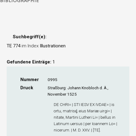
BIBLIOGRAPHIE
Suchbegriff(e):
TE 774
im Index
Illustrationen
Gefundene Einträge:
1
Nummer
0995
Druck
Straßburg: Johann Knobloch d. Ä.,
November 1525
DE CHRI= | STI IESV EX IVDAE= | is
ortu, matrisq́; eius Mariæ uirgi= |
nitate, Martini Lutheri Li= | bellus in
Latinum uersus | per Ioannem Lo= |
nicerum. | M. D. XXV. | [TE].