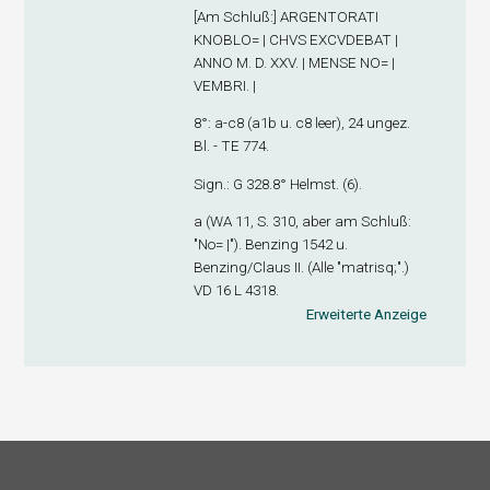
[
Am Schluß
:] ARGENTORATI
KNOBLO= | CHVS EXCVDEBAT |
ANNO M. D. XXV. | MENSE NO= |
VEMBRI. |
8°: a-c
8
(a1
b
u. c8 leer), 24 ungez.
Bl. - TE 774.
Sign
.: G 328.8° Helmst. (6).
a (WA 11, S. 310, aber am Schluß:
"No= |"). Benzing 1542 u.
Benzing/Claus II. (Alle "matrisq;".)
VD 16 L 4318.
Erweiterte Anzeige