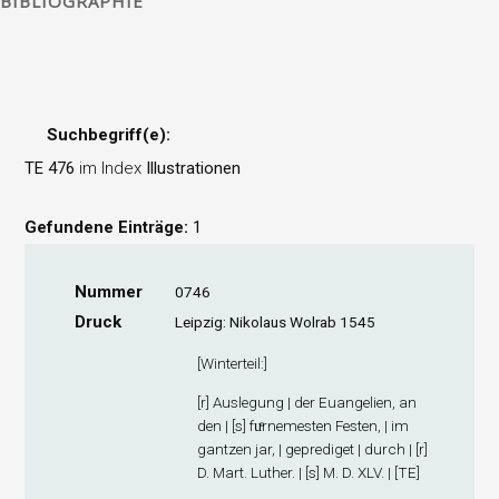
BIBLIOGRAPHIE
Suchbegriff(e):
TE 476
im Index
Illustrationen
Gefundene Einträge:
1
Nummer
0746
Druck
Leipzig: Nikolaus Wolrab 1545
[
Winterteil
:]
[r] Auslegung | der Euangelien, an
den | [s] fuͤrnemesten Festen, | im
gantzen jar, | geprediget | durch | [r]
D. Mart. Luther. | [s] M. D. XLV. | [TE]