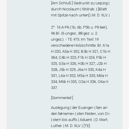
[
Am Schluß
:] Gedruckt zu Leipzig |
durch Nicolaum | Wolrab. | [Blatt
mit Spitze nach unten] | M. D. XLV. |
2°: 1
6
A-P
6
(1
b
, 6
b
, P5
b
u. P6 leer),
96 Bl. (6 ungez., 88 gez. u. 2
ungez.). - TE 475. Im Text 19
verschiedene Holzschnitte: Bl. A1
a
H 320, A5
a
H 352, B3
b
H 321, C1
b
H
364, C4
b
H 323, F1
b
H 324, F5
b
H
325, G3
a
H 326, H3
b
H 327, J2
b
H
328, J5
b
H 329, J6
a
H 330, K4
a
H
331, L6
a
H 332, M5
a
H 333, M6
a
H
334, M6
b
H 335, O2
a
H 336, O6
a
H
337.
[
Sommerteil
:]
Auslegung | der Euange= | lien an
den fuͤrneme= | sten Festen, von O=
| stern bis auffs | Aduent. | D. Mart.
Luther. | M. D. XLV. | [TE]