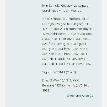
[
Am Schluß
:] Getruckt zu Leipzig
durch Nico = | laum Wolrab. |
2°: a-l
6
m
8
(a1
b
u. m8 leer), 74 Bl.
(1 ungez., 69 gez. u. 4 ungez.). - TE
476. Im Text 20 Holzschnitte, davon
17 verschiedene: Bl. a2
a
H 338, a6
b
H 339, c2
a
H 340, c5
a
H 330, e4
a
H
321, f3
a
H 342, g1
b
H 333, g2
a
H
343, g3
a
H 344, h2
b
H 345, h3
a
H
346, h5
b
H 321, h6
b
H 347, i4
a
H
340, i6
b
H 348, k1
a
H 349, k2
a
H
333, k2
b
H 350, l1
a
H 351, l2
a
H 352.
Sign
.: Li 4° 314:1 (2. u. 3).
[1] u. [2] (WA 10,1,2, S. XXX).
Benzing 1127 (ohne [r/s]). VD 16 L
3992.
Erweiterte Anzeige