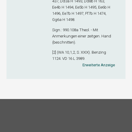
437, Dd3
a
H 1493, Dd8
b
H 163,
Ee4
b
H 1494, Ee5
b
H 1495, Ee6
b
H
1496, Ee7
b
H 1497, Ff7
b
H 1474,
Gg6
a
H 1498.
Sign
.: 990.108a Theol. - Mit
Anmerkungen einer zeitgen. Hand
(beschnitten).
[2] (WA 10,1,2, S. XXIX). Benzing
1124. VD 16 L 3989.
Erweiterte Anzeige