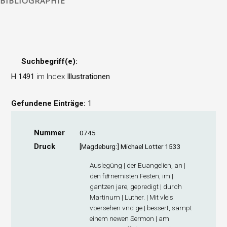
BIBLIOGRAPHIE
Suchbegriff(e):
H 1491
im Index
Illustrationen
Gefundene Einträge:
1
Nummer
0745
Druck
[Magdeburg:] Michael Lotter 1533
Auslegüng | der Euangelien, an |
den fuͤrnemisten Festen, im |
gantzen jare, gepredigt | durch
Martinum | Luther. | Mit vleis
vbersehen vnd ge | bessert, sampt
einem newen Sermon | am