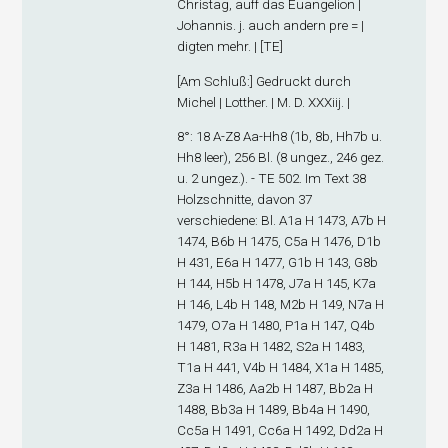
Christag, auff das Euangelion |
Johannis. j. auch andern pre = |
digten mehr. | [TE]
[
Am Schluß
:] Gedruckt durch
Michel | Lotther. | M. D. XXXiij. |
8°: 1
8
A-Z
8
Aa-Hh
8
(1
b
, 8
b
, Hh7
b
u.
Hh8 leer), 256 Bl. (8 ungez., 246 gez.
u. 2 ungez.). - TE 502. Im Text 38
Holzschnitte, davon 37
verschiedene: Bl. A1
a
H 1473, A7
b
H
1474, B6
b
H 1475, C5
a
H 1476, D1
b
H 431, E6
a
H 1477, G1
b
H 143, G8
b
H 144, H5
b
H 1478, J7
a
H 145, K7
a
H 146, L4
b
H 148, M2
b
H 149, N7
a
H
1479, O7
a
H 1480, P1
a
H 147, Q4
b
H 1481, R3
a
H 1482, S2
a
H 1483,
T1
a
H 441, V4
b
H 1484, X1
a
H 1485,
Z3
a
H 1486, Aa2
b
H 1487, Bb2
a
H
1488, Bb3
a
H 1489, Bb4
a
H 1490,
Cc5
a
H 1491, Cc6
a
H 1492, Dd2
a
H