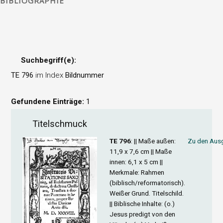
BIBLIOGRAPHIE
Suchbegriff(e):
TE 796
im Index
Bildnummer
Gefundene Einträge:
1
Titelschmuck
TE 796
: ||
Maße außen
:
Zu den Ausg
11,9 x 7,6 cm ||
Maße
innen
: 6,1 x 5 cm ||
Merkmale
: Rahmen
(biblisch/reformatorisch).
Weißer Grund. Titelschild.
||
Biblische Inhalte
: (o.)
Jesus predigt von den