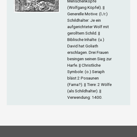
Menschenköpfe
(Wolfgang Köpfel). ||
Generelle Motive
: (l./r.)
Schildhalter: Je ein
aufgerichteter Wolf mit
gerolltem Schild. ||
Biblische Inhalte
: (u.)
David hat Goliath
erschlagen. Drei Frauen
besingen seinen Sieg zur
Harfe. ||
Christliche
Symbole
: (o.) Seraph
bläst 2 Posaunen
(Fama?). ||
Tiere
: 2 Wölfe
(als Schildhalter). ||
Verwendung
: 1400.