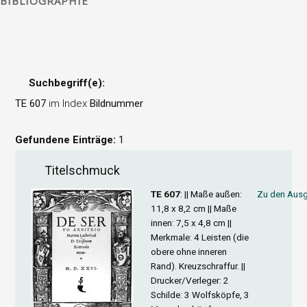
BIBLIOGRAPHIE
Suchbegriff(e):
TE 607
im Index
Bildnummer
Gefundene Einträge:
1
Titelschmuck
TE 607
: ||
Maße außen
:
Zu den Ausg
11,8 x 8,2 cm ||
Maße
innen
: 7,5 x 4,8 cm ||
Merkmale
: 4 Leisten (die
obere ohne inneren
Rand). Kreuzschraffur. ||
Drucker/Verleger
: 2
Schilde: 3 Wolfsköpfe, 3