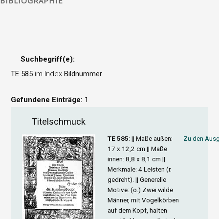
BIBLIOGRAPHIE
Suchbegriff(e):
TE 585
im Index
Bildnummer
Gefundene Einträge:
1
Titelschmuck
TE 585
: ||
Maße außen
:
Zu den Ausg
17 x 12,2 cm ||
Maße
innen
: 8,8 x 8,1 cm ||
Merkmale
: 4 Leisten (r.
gedreht). ||
Generelle
Motive
: (o.) Zwei wilde
Männer, mit Vogelkörben
auf dem Kopf, halten