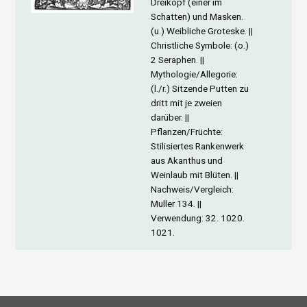
Dreikopf (einer im
Schatten) und Masken.
(u.) Weibliche Groteske. ||
Christliche Symbole
: (o.)
2 Seraphen. ||
Mythologie/Allegorie
:
(l./r.) Sitzende Putten zu
dritt mit je zweien
darüber. ||
Pflanzen/Früchte
:
Stilisiertes Rankenwerk
aus Akanthus und
Weinlaub mit Blüten. ||
Nachweis/Vergleich
:
Muller 134. ||
Verwendung
: 32. 1020.
1021.