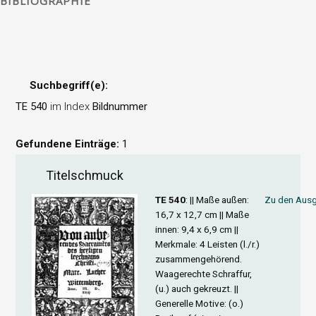
BIBLIOGRAPHIE
Suchbegriff(e):
TE 540
im Index
Bildnummer
Gefundene Einträge:
1
Titelschmuck
TE 540
: ||
Maße außen
:
Zu den Ausg
16,7 x 12,7 cm ||
Maße
innen
: 9,4 x 6,9 cm ||
Merkmale
: 4 Leisten (l./r.)
zusammengehörend.
Waagerechte Schraffur,
(u.) auch gekreuzt. ||
Generelle Motive
: (o.)