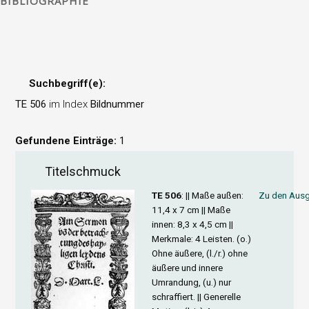
BIBLIOGRAPHIE
Suchbegriff(e):
TE 506
im Index
Bildnummer
Gefundene Einträge:
1
Titelschmuck
TE 506
: ||
Maße außen
:
Zu den Ausg
11,4 x 7 cm ||
Maße
innen
: 8,3 x 4,5 cm ||
Merkmale
: 4 Leisten. (o.)
Ohne äußere, (l./r.) ohne
äußere und innere
Umrandung, (u.) nur
schraffiert. ||
Generelle