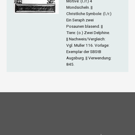
Motive
: (l./r.) 4
Mondsicheln. ||
Christliche Symbole
: (l./r.)
Ein Seraph zwei
Posaunen blasend. ||
Tiere
: (o.) Zwei Delphine.
||
Nachweis/Vergleich
:
Vgl. Muller 116. Vorlage:
Exemplar der SBStB
Augsburg. ||
Verwendung
:
845.