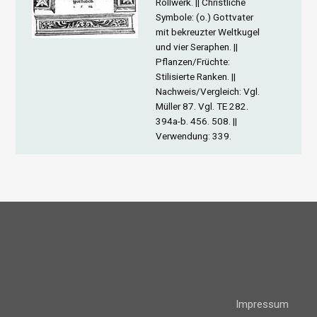
Rollwerk. ||
Christliche
Symbole
: (o.) Gottvater
mit bekreuzter Weltkugel
und vier Seraphen. ||
Pflanzen/Früchte
:
Stilisierte Ranken. ||
Nachweis/Vergleich
: Vgl.
Müller 87. Vgl. TE 282.
394a-b. 456. 508. ||
Verwendung
: 339.
Impressum