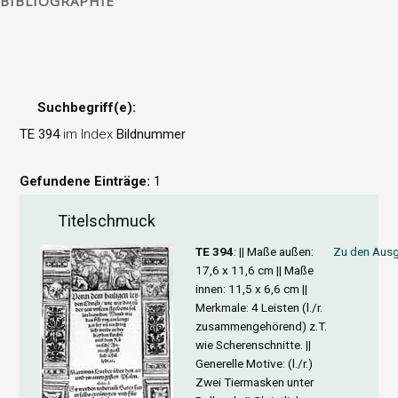
BIBLIOGRAPHIE
Suchbegriff(e):
TE 394
im Index
Bildnummer
Gefundene Einträge:
1
Titelschmuck
TE 394
: ||
Maße außen
:
Zu den Ausg
17,6 x 11,6 cm ||
Maße
innen
: 11,5 x 6,6 cm ||
Merkmale
: 4 Leisten (l./r.
zusammengehörend) z.T.
wie Scherenschnitte. ||
Generelle Motive
: (l./r.)
Zwei Tiermasken unter