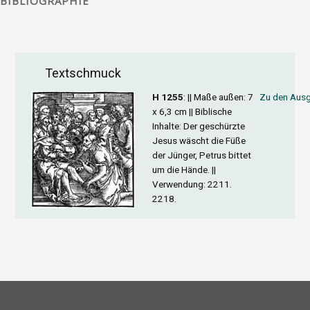
BIBLIOGRAPHIE
Textschmuck
H 1255
: ||
Maße außen
: 7
Zu den Ausg
x 6,3 cm ||
Biblische
Inhalte
: Der geschürzte
Jesus wäscht die Füße
der Jünger, Petrus bittet
um die Hände. ||
Verwendung
: 2211.
2218.