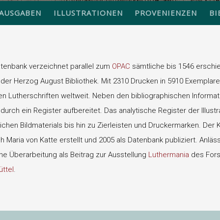
AUSGABEN
ILLUSTRATIONEN
PROVENIENZEN
BI
atenbank verzeichnet parallel zum
OPAC
sämtliche bis 1546 erschie
der Herzog August Bibliothek. Mit 2310 Drucken in 5910 Exemplare
 Lutherschriften weltweit. Neben den bibliographischen Informati
urch ein Register aufbereitet. Das analytische Register der Illust
eichen Bildmaterials bis hin zu Zierleisten und Druckermarken. Der
 Maria von Katte erstellt und 2005 als Datenbank publiziert. Anläs
ine Überarbeitung als Beitrag zur Ausstellung
Luthermania
des For
ttel
.