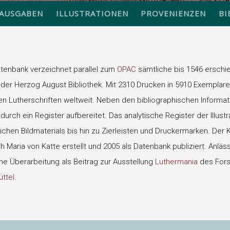
AUSGABEN
ILLUSTRATIONEN
PROVENIENZEN
BI
atenbank verzeichnet parallel zum
OPAC
sämtliche bis 1546 erschie
der Herzog August Bibliothek. Mit 2310 Drucken in 5910 Exemplare
 Lutherschriften weltweit. Neben den bibliographischen Informati
urch ein Register aufbereitet. Das analytische Register der Illust
eichen Bildmaterials bis hin zu Zierleisten und Druckermarken. Der
 Maria von Katte erstellt und 2005 als Datenbank publiziert. Anläs
ine Überarbeitung als Beitrag zur Ausstellung
Luthermania
des For
ttel
.