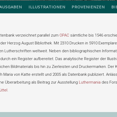
AUSGABEN
ILLUSTRATIONEN
PROVENIENZEN
BI
atenbank verzeichnet parallel zum
OPAC
sämtliche bis 1546 erschie
der Herzog August Bibliothek. Mit 2310 Drucken in 5910 Exemplare
 Lutherschriften weltweit. Neben den bibliographischen Informati
urch ein Register aufbereitet. Das analytische Register der Illust
eichen Bildmaterials bis hin zu Zierleisten und Druckermarken. Der
 Maria von Katte erstellt und 2005 als Datenbank publiziert. Anläs
ine Überarbeitung als Beitrag zur Ausstellung
Luthermania
des For
ttel
.