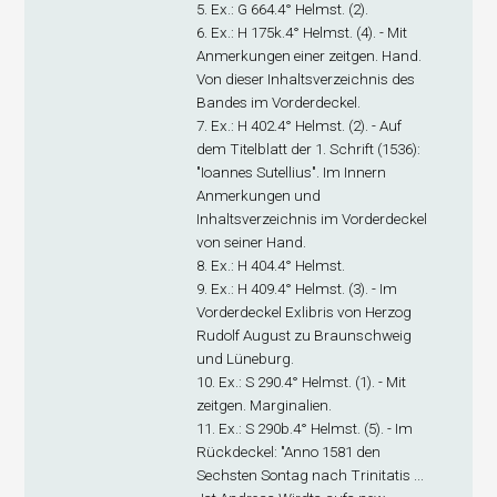
5. Ex
.: G 664.4° Helmst. (2).
6. Ex
.: H 175k.4° Helmst. (4). - Mit
Anmerkungen einer zeitgen. Hand.
Von dieser Inhaltsverzeichnis des
Bandes im Vorderdeckel.
7. Ex
.: H 402.4° Helmst. (2). - Auf
dem Titelblatt der 1. Schrift (1536):
"Ioannes Sutellius". Im Innern
Anmerkungen und
Inhaltsverzeichnis im Vorderdeckel
von seiner Hand.
8. Ex
.: H 404.4° Helmst.
9. Ex
.: H 409.4° Helmst. (3). - Im
Vorderdeckel Exlibris von Herzog
Rudolf August zu Braunschweig
und Lüneburg.
10. Ex
.: S 290.4° Helmst. (1). - Mit
zeitgen. Marginalien.
11. Ex
.: S 290b.4° Helmst. (5). - Im
Rückdeckel: "Anno 1581 den
Sechsten Sontag nach Trinitatis ...