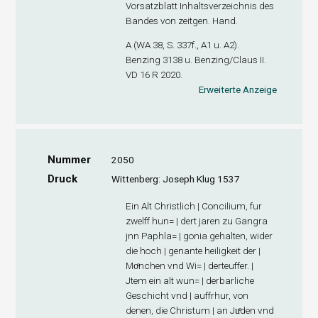
Vorsatzblatt Inhaltsverzeichnis des
Bandes von zeitgen. Hand.
A (WA 38, S. 337f., A
1
u. A
2
).
Benzing 3138 u. Benzing/Claus II.
VD 16 R 2020.
Erweiterte Anzeige
Nummer
2050
Druck
Wittenberg: Joseph Klug 1537
Ein Alt Christlich | Concilium, fur
zwelff hun= | dert jaren zu Gangra
jnn Paphla= | gonia gehalten, wider
die hoch | genante heiligkeit der |
Moͤnchen vnd Wi= | derteuffer. |
Jtem ein alt wun= | derbarliche
Geschicht vnd | auffrhur, von
denen, die Christum | an Juͤden vnd