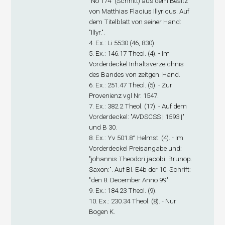
"No 174" (Schnitt) aus dem Besitz
von Matthias Flacius Illyricus. Auf
dem Titelblatt von seiner Hand:
"Illyr.".
4. Ex
.: Li 5530 (46, 830).
5. Ex
.: 146.17 Theol. (4). - Im
Vorderdeckel Inhaltsverzeichnis
des Bandes von zeitgen. Hand.
6. Ex
.: 251.47 Theol. (5). - Zur
Provenienz vgl Nr. 1547.
7. Ex
.: 382.2 Theol. (17). - Auf dem
Vorderdeckel: "AVDSCSS | 1593 |"
und B 30.
8. Ex
.: Yv 501.8° Helmst. (4). - Im
Vorderdeckel Preisangabe und:
"johannis Theodori jacobi. Brunop.
Saxon:". Auf Bl. E4
b
der 10. Schrift:
"den 8. December Anno 99".
9. Ex
.: 184.23 Theol. (9).
10. Ex
.: 230.34 Theol. (8). - Nur
Bogen K.