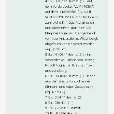
4. Ex
.: H 407.4° Helmst. (1). - Auf
dem Vorderdeckel: "LVM | 1636 |".
Auf dem Rückdeckel: "LVDOLff
VON MVNCHAVSEN mp". Im Innern
zahlreiche Einträge, Marginalien
und Abschriften, darunter: "Ob
Magister Cyriacus Spangenbergk
vonn der Vniversitet zu Wittenbergk
abgefallen vnd ein Ketzer worden
seij.", (13 Blatt).
5. Ex
.: H 409.4° Helmst. (1). - Im
Vorderdeckel Exlibris von Herzog
Rudolf August zu Braunschweig
und Lüneburg.
6. Ex
.: H 410.4° Helmst. (1). - Band
aus dem Besitz von Johannes
Stimann und Autor Gottschalck
(vgl. Nr. 2032).
7. Ex
.: S 54.4° Helmst. (2).
8. Ex
.: 258 Hist. (11).
9. Ex
.: Yv 239.8° Helmst.
10. Ex
.: F 1336 Helmst.