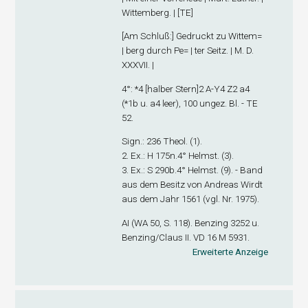
Wittemberg. | [TE]
[
Am Schluß
:] Gedruckt zu Wittem=
| berg durch Pe= | ter Seitz. | M. D.
XXXVII. |
4°: *
4
[halber Stern]
2
A-Y
4
Z
2
a
4
(*1
b
u. a4 leer), 100 ungez. Bl. - TE
52.
Sign
.: 236 Theol. (1).
2. Ex
.: H 175n.4° Helmst. (3).
3. Ex
.: S 290b.4° Helmst. (9). - Band
aus dem Besitz von Andreas Wirdt
aus dem Jahr 1561 (vgl. Nr. 1975).
A
I
(WA 50, S. 118). Benzing 3252 u.
Benzing/Claus II. VD 16 M 5931.
Erweiterte Anzeige