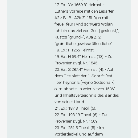
17. Ex
.: Yv 1669.8° Helmst. -
Luthers Vorrede mit den Lesarten
A
2
z.B.: Bl. A2
b
Z. 15f. "(on mit
freuel, feur | vnd schwert) Wolan
ich bin das ziel von Gott | gesteckt,",
Kustos "grund=", A3
a
Z. 2
"gruͤndliche gewisse öffentliche".
18. Ex
.: F 1265 Helmst.
19. Ex
.: H 59.4° Helmst. (13). - Zur
Provenienz vgl. Nr. 1545.
20. Ex
.: S 287.4° Helmst. (4). - Auf
dem Titelblatt der 1. Schrift: "est
liber heynoniß [Heyno Gottschalk]
olim abbatis in veteri vltzen 1536"
und Inhaltsverzeichnis des Bandes
von seiner Hand.
21. Ex
.: 187.3 Theol. (5).
22. Ex
.: 193.19 Theol. (6). - Zur
Provenienz vgl. Nr. 1509.
23. Ex
.: 281.5 Theol. (5). - Im
Vorderdeckel und auf dem