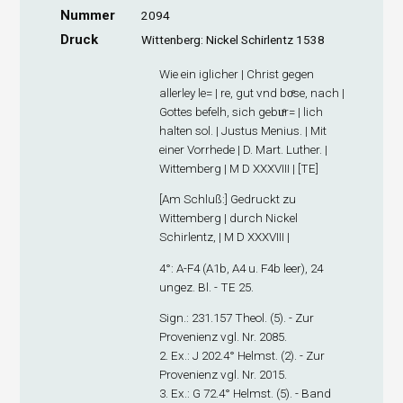
Nummer
2094
Druck
Wittenberg: Nickel Schirlentz 1538
Wie ein iglicher | Christ gegen
allerley le= | re, gut vnd boͤse, nach |
Gottes befelh, sich gebuͤr= | lich
halten sol. | Justus Menius. | Mit
einer Vorrhede | D. Mart. Luther. |
Wittemberg | M D XXXVIII | [TE]
[
Am Schluß
:] Gedruckt zu
Wittemberg | durch Nickel
Schirlentz, | M D XXXVIII |
4°: A-F
4
(A1
b
, A4 u. F4
b
leer), 24
ungez. Bl. - TE 25.
Sign
.: 231.157 Theol. (5). - Zur
Provenienz vgl. Nr. 2085.
2. Ex
.: J 202.4° Helmst. (2). - Zur
Provenienz vgl. Nr. 2015.
3. Ex
.: G 72.4° Helmst. (5). - Band