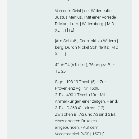
Von dem Geist | der Widerteuffer. |
Justus Menius. | Mit einer Vorrede. |
D. Mart. Luth. | Wittemberg. | M D
XLIIII. | [TE]
[
Am Schluß
:] Gedruckt zu Wittem |
berg, Durch Nickel Schirlentz | M D
XLIIII. |
4°: A-T
4
(A1
b
leer), 76 ungez. Bl. -
TE 25.
Sign
.: 193.19 Theol. (5). - Zur
Provenienz vgl. Nr. 1509.
2. Ex
.: 490.1 Theol. (10). - Mit
Anmerkungen einer zeitgen. Hand.
3. Ex
.: C 368.4° Helmst. (12). -
Zwischen Bl. A2 und A3 sind 2 Bl.
eines anderen Druckes
eingebunden. - Auf dem
Vorderdeckel: "VSS | 1573 |".