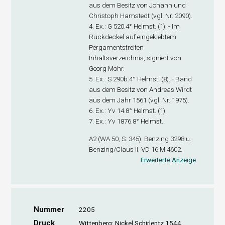
aus dem Besitz von Johann und
Christoph Hamstedt (vgl. Nr. 2090).
4. Ex
.: G 520.4° Helmst. (1). - Im
Rückdeckel auf eingeklebtem
Pergamentstreifen
Inhaltsverzeichnis, signiert von
Georg Mohr.
5. Ex
.: S 290b.4° Helmst. (8). - Band
aus dem Besitz von Andreas Wirdt
aus dem Jahr 1561 (vgl. Nr. 1975).
6. Ex
.: Yv 14.8° Helmst. (1).
7. Ex
.: Yv 1876.8° Helmst.
A
2
(WA 50, S. 345). Benzing 3298 u.
Benzing/Claus II. VD 16 M 4602.
Erweiterte Anzeige
Nummer
2205
Druck
Wittenberg: Nickel Schirlentz 1544