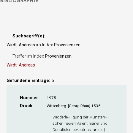
BIBLIOGRAPHIE
Suchbegriff(e):
Wirdt, Andreas
im Index
Provenienzen
Treffer im Index
Provenienzen
:
Wirdt, Andreas
Gefundene Einträge:
5
Nummer
1975
Druck
Wittenberg: [Georg Rhau] 1535
Widderle= | gung der Münsteri= |
schen newen Valentinianer vnd |
Donatisten bekentnus, an die |