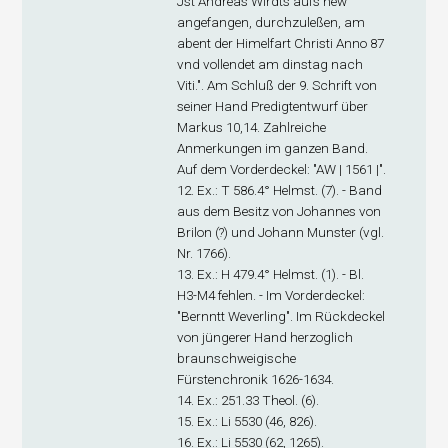
Jst Andreas Wirdts aufs new
angefangen, durchzuleßen, am
abent der Himelfart Christi Anno 87
vnd vollendet am dinstag nach
Viti.". Am Schluß der 9. Schrift von
seiner Hand Predigtentwurf über
Markus 10,14. Zahlreiche
Anmerkungen im ganzen Band.
Auf dem Vorderdeckel: "AW | 1561 |".
12. Ex
.: T 586.4° Helmst. (7). - Band
aus dem Besitz von Johannes von
Brilon (?) und Johann Munster (vgl.
Nr. 1766).
13. Ex
.: H 479.4° Helmst. (1). - Bl.
H3-M4 fehlen. - Im Vorderdeckel:
"Bernntt Weverling". Im Rückdeckel
von jüngerer Hand herzoglich
braunschweigische
Fürstenchronik 1626-1634.
14. Ex
.: 251.33 Theol. (6).
15. Ex
.: Li 5530 (46, 826).
16. Ex
.: Li 5530 (62, 1265).