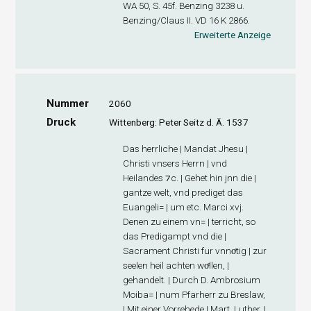
WA 50, S. 45f. Benzing 3238 u.
Benzing/Claus II. VD 16 K 2866.
Erweiterte Anzeige
Nummer
2060
Druck
Wittenberg: Peter Seitz d. Ä. 1537
Das herrliche | Mandat Jhesu |
Christi vnsers Herrn | vnd
Heilandes ⁊c. | Gehet hin jnn die |
gantze welt, vnd prediget das
Euangeli= | um etc. Marci xvj.
Denen zu einem vn= | terricht, so
das Predigampt vnd die |
Sacrament Christi fur vnnoͤtig | zur
seelen heil achten woͤllen, |
gehandelt. | Durch D. Ambrosium
Moiba= | num Pfarherr zu Breslaw,
| Mit einer Vorrehede | Mart. Luther. |