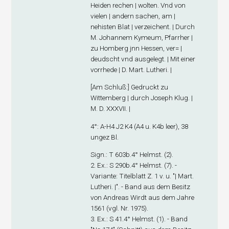
Heiden rechen | wolten. Vnd von
vielen | andern sachen, am |
nehisten Blat | verzeichent. | Durch
M. Johannem Kymeum, Pfarrher |
zu Homberg jnn Hessen, ver= |
deudscht vnd ausgelegt. | Mit einer
vorrhede | D. Mart. Lutheri. |
[
Am Schluß
:] Gedruckt zu
Wittemberg | durch Joseph Klug. |
M. D. XXXVII. |
4°: A-H
4
J
2
K
4
(A4 u. K4
b
leer), 38
ungez Bl.
Sign
.: T 603b.4° Helmst. (2).
2. Ex
.: S 290b.4° Helmst. (7). -
Variante: Titelblatt Z. 1 v. u. "| Mart.
Lutheri. |". - Band aus dem Besitz
von Andreas Wirdt aus dem Jahre
1561 (vgl. Nr. 1975).
3. Ex
.: S 41.4° Helmst. (1). - Band