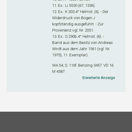
11. Ex
.: Li 5530 (67, 1336).
12. Ex
.: K 303.4° Helmst. (6). - Der
Widerdruck von Bogen J
kopfständig ausgeführt. - Zur
Provenienz vgl. Nr. 2051.
13. Ex
.: S 290b.4° Helmst. (6). -
Band aus dem Besitz von Andreas
Wirdt aus dem Jahr 1561 (vgl. Nr.
1975), 11. Exemplar).
WA 54, S. 116f. Benzing 3457. VD 16
M 4587.
Erweiterte Anzeige