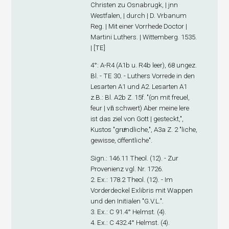
Christen zu Osnabrugk, | jnn
Westfalen, | durch | D. Vrbanum
Reg. | Mit einer Vorrhede Doctor |
Martini Luthers. | Wittemberg. 1535.
| [TE]
4°: A-R
4
(A1
b
u. R4
b
leer), 68 ungez.
Bl. - TE 30. - Luthers Vorrede in den
Lesarten A
1
und A
2
. Lesarten A
1
z.B.: Bl. A2
b
Z. 15f. "(on mit freuel,
feur | vn̄ schwert) Aber meine lere
ist das ziel von Gott | gesteckt,",
Kustos "gruͤndliche,", A3
a
Z. 2 "liche,
gewisse, öffentliche".
Sign
.: 146.11 Theol. (12). - Zur
Provenienz vgl. Nr. 1726.
2. Ex
.: 178.2 Theol. (12). - Im
Vorderdeckel Exlibris mit Wappen
und den Initialen "G.V.L.".
3. Ex
.: C 91.4° Helmst. (4).
4. Ex
.: C 432.4° Helmst. (4).