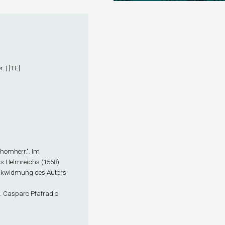
. | [TE]
 Dhomherr.". Im
as Helmreichs (1568)
chenkwidmung des Autors
. M. Casparo Pfafradio