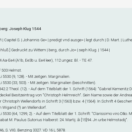
berg: Joseph Klug 1544
 | Capitel S. | Johannis Ge= | predigt vnd ausge= | legt durch | D. Mart. | Luther
hluß
:] Gedruckt zu Wittem | berg, durch Jo= | seph Klug. | 1544 |
4
Aa-Ee
4
(A1
b
, Ee3
b
u. Ee4 leer), 112 ungez. Bl. - TE 47.
 F 503 Helmst.
 Li 5530 (9, 128). - Mit zeitgen. Marginalien.
 Li 5530 (33, 503). - Mit zeitgen. Marginalien (beschnitten).
 342.2 Theol. (12). - Auf dem Titelblatt der 1. Schrift (1564): "Gabriel Kemenitz
deckel Besitzeintrag von "Christoph Helmreich". Sein Name sowie der Andre
r Christoph Wellendorfs in Schrift 3 (1563) bzw. 4 (1564). In Schrift 4 Ges
 Wigand (?) an Wellendorf.
 Li 5530 (64, 1299, 2). - Auf dem Titelblatt der 1. Schrift: "Clarissimo viro Dn̄o
bat M. Paulus Sutorius Halberst: 24. Martij. āi [15]94. Jn urbe Helmstadij".
6, S. VIII). Benzing 3327. VD 16 L 5878.