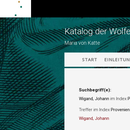
Katalog der Wolf
Maria von Katte
START
EINLEITU
Suchbegriff(e):
Wigand, Johann
im Index
P
Treffer im Index
Provenie
Wigand, Johann