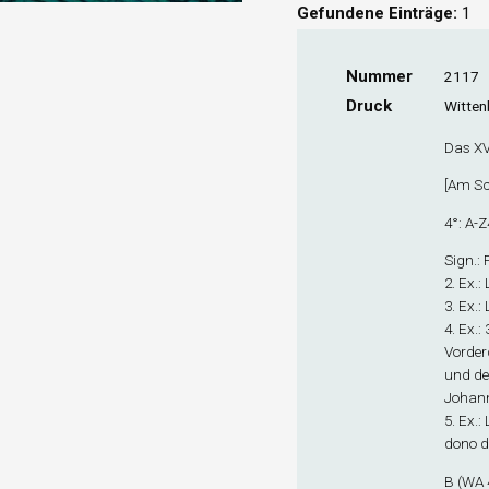
Gefundene Einträge:
1
Nummer
2117
Druck
Witten
Das XVI
[
Am Sc
4°: A-Z
Sign
.:
2. Ex
.:
3. Ex
.:
4. Ex
.:
Vorder
und de
Johann
5. Ex
.:
dono da
B (WA 4