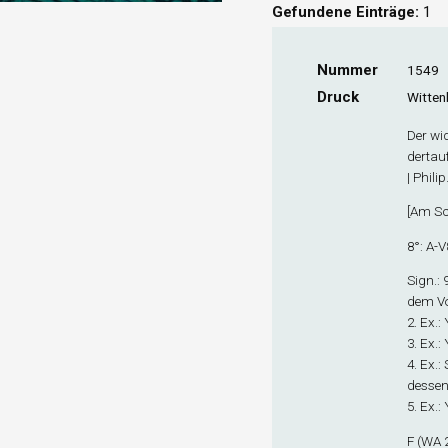
Gefundene Einträge:
1
Nummer
1549
Druck
Witten
Der wid
dertauf
| Phili
[
Am Sc
8°: A-V
Sign
.:
dem Vo
2. Ex
.:
3. Ex
.:
4. Ex
.:
dessen
5. Ex
.:
F (WA 2