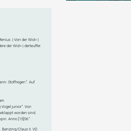
 Menius. | Von der Wid= |
lere der Wid= | derteuffer.
mann: Stoffregen.". Auf
len.
 Vogel junior". Von
eklappt worden sind.
pin. Anno [15]56.".
u. Benzing/Claus II. VD