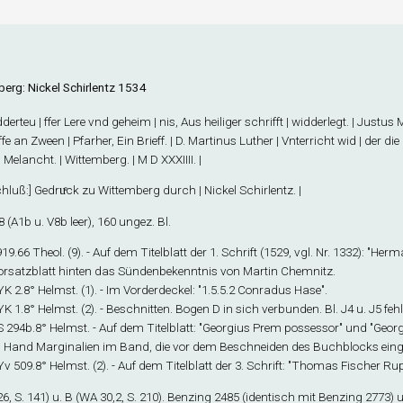
berg: Nickel Schirlentz 1534
derteu | ffer Lere vnd geheim | nis, Aus heiliger schrifft | widderlegt. | Justus
fe an Zween | Pfarher, Ein Brieff. | D. Martinus Luther | Vnterricht wid | der die 
p. Melancht. | Wittemberg. | M D XXXIIII. |
hluß
:] Gedruͤck zu Wittemberg durch | Nickel Schirlentz. |
8
(A1
b
u. V8
b
leer), 160 ungez. Bl.
 919.66 Theol. (9). - Auf dem Titelblatt der 1. Schrift (1529, vgl. Nr. 1332): "Her
rsatzblatt hinten das Sündenbekenntnis von Martin Chemnitz.
 YK 2.8° Helmst. (1). - Im Vorderdeckel: "1.5.5.2 Conradus Hase".
 YK 1.8° Helmst. (2). - Beschnitten. Bogen D in sich verbunden. Bl. J4 u. J5 feh
 S 294b.8° Helmst. - Auf dem Titelblatt: "Georgius Prem possessor" und "Georg
 Hand Marginalien im Band, die vor dem Beschneiden des Buchblocks eing
 Yv 509.8° Helmst. (2). - Auf dem Titelblatt der 3. Schrift: "Thomas Fischer Rup
6, S. 141) u. B (WA 30,2, S. 210). Benzing 2485 (identisch mit Benzing 2773) 