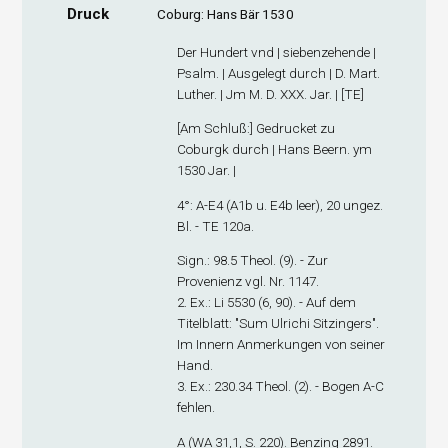
Druck
Coburg: Hans Bär 1530
Der Hundert vnd | siebenzehende |
Psalm. | Ausgelegt durch | D. Mart.
Luther. | Jm M. D. XXX. Jar. | [TE]
[
Am Schluß
:] Gedrucket zu
Coburgk durch | Hans Beern. ym
1530 Jar. |
4°: A-E
4
(A1
b
u. E4
b
leer), 20 ungez.
Bl. - TE 120a.
Sign
.: 98.5 Theol. (9). - Zur
Provenienz vgl. Nr. 1147.
2. Ex
.: Li 5530 (6, 90). - Auf dem
Titelblatt: "Sum Ulrichi Sitzingers".
Im Innern Anmerkungen von seiner
Hand.
3. Ex
.: 230.34 Theol. (2). - Bogen A-C
fehlen.
A (WA 31,1, S. 220). Benzing 2891.