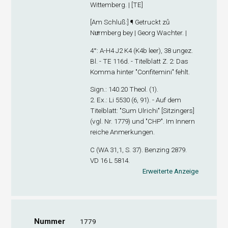
Wittemberg. | [TE]
[
Am Schluß
:] ¶ Getruckt zů
Nuͤrmberg bey | Georg Wachter. |
4°: A-H
4
J
2
K
4
(K4
b
leer), 38 ungez.
Bl. - TE 116d. - Titelblatt Z. 2: Das
Komma hinter "Confitemini" fehlt.
Sign
.: 140.20 Theol. (1).
2. Ex
.: Li 5530 (6, 91). - Auf dem
Titelblatt: "Sum Ulrichi" [Sitzingers]
(vgl. Nr. 1779) und "CHP". Im Innern
reiche Anmerkungen.
C (WA 31,1, S. 37). Benzing 2879.
VD 16 L 5814.
Erweiterte Anzeige
Nummer
1779