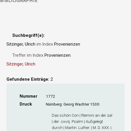
BIBLIOGRAPHIE
Suchbegriff(e):
Sitzinger, Ulrich
im Index
Provenienzen
Treffer im Index
Provenienzen
:
Sitzinger, Ulrich
Gefundene Einträge:
2
Nummer
1772
Druck
Nürnberg: Georg Wachter 1530
Das schön Con | fitemini an der zal
| der .cxviij. Psalm | Außgelegt
durch | Martin. Luther. | M. D. XXX. |