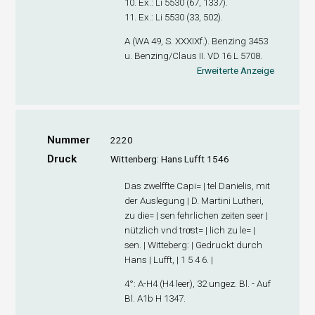
10. Ex
.: Li 5530 (67, 1337).
11. Ex
.: Li 5530 (33, 502).
A (WA 49, S. XXXIXf.). Benzing 3453
u. Benzing/Claus II. VD 16 L 5708.
Erweiterte Anzeige
Nummer
2220
Druck
Wittenberg: Hans Lufft 1546
Das zwelffte Capi= | tel Danielis, mit
der Auslegung | D. Martini Lutheri,
zu die= | sen fehrlichen zeiten seer |
nützlich vnd troͤst= | lich zu le= |
sen. | Witteberg: | Gedruckt durch
Hans | Lufft, | 1 5 4 6. |
4°: A-H
4
(H4 leer), 32 ungez. Bl. - Auf
Bl. A1
b
H 1347.