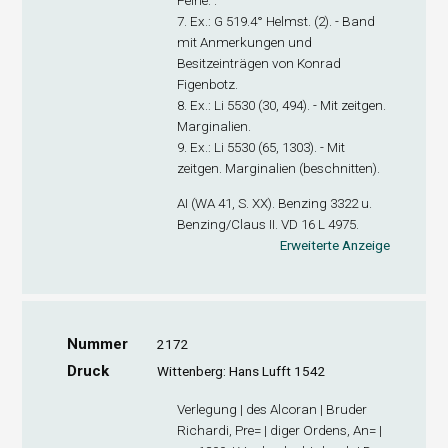
Peine.".
7. Ex
.: G 519.4° Helmst. (2). - Band
mit Anmerkungen und
Besitzeinträgen von Konrad
Figenbotz.
8. Ex
.: Li 5530 (30, 494). - Mit zeitgen.
Marginalien.
9. Ex
.: Li 5530 (65, 1303). - Mit
zeitgen. Marginalien (beschnitten).
A
I
(WA 41, S. XX). Benzing 3322 u.
Benzing/Claus II. VD 16 L 4975.
Erweiterte Anzeige
Nummer
2172
Druck
Wittenberg: Hans Lufft 1542
Verlegung | des Alcoran | Bruder
Richardi, Pre= | diger Ordens, An= |