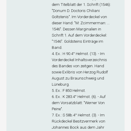
dem Titelblatt der 1. Schrift (1546):
"Donum D. Doctoris Chiliani
Goltstenis". Im Vorderdeckel von
dieser Hand: "M: Zcimmerman: ...
1546". Dessen Marginalien in
Schrift 1. Auf dem Vorderdeckel:
"1546". Goldsteins Einträge im
Band.
4. Ex
.: H 90.4° Helmst. (13). - Im
Vorderdeckel Inhaltsverzeichnis
des Bandes von zeitgen. Hand
sowie Exlibris von Herzog Rudolf
August zu Braunschweig und
Lüneburg.
5. Ex
.: F 850 Helmst.
6. Ex
.: K 283.4° Helmst. (6). - Auf
dem Vorsatzblatt: "Werner Von
Peine".
7. Ex
.: S 58b.4° Helmst. (3). - Im
Rückdeckel Besitzvermerk von
Johannes Bock aus dem Jahr