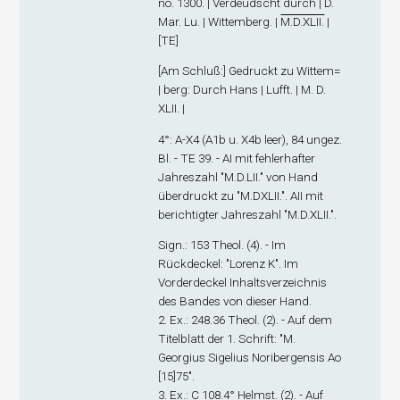
no. 1300. | Verdeudscht durch | D.
Mar. Lu. | Wittemberg. |
M.D.XLII.
|
[TE]
[
Am Schluß
:] Gedruckt zu Wittem=
| berg: Durch Hans | Lufft. | M. D.
XLII. |
4°: A-X
4
(A1
b
u. X4
b
leer), 84 ungez.
Bl. - TE 39. - A
I
mit fehlerhafter
Jahreszahl "M.D.LII." von Hand
überdruckt zu "M.DXLII.". A
II
mit
berichtigter Jahreszahl "M.D.XLII.".
Sign
.: 153 Theol. (4). - Im
Rückdeckel: "Lorenz K". Im
Vorderdeckel Inhaltsverzeichnis
des Bandes von dieser Hand.
2. Ex
.: 248.36 Theol. (2). - Auf dem
Titelblatt der 1. Schrift: "M.
Georgius Sigelius Noribergensis Ao
[15]75".
3. Ex
.: C 108.4° Helmst. (2). - Auf