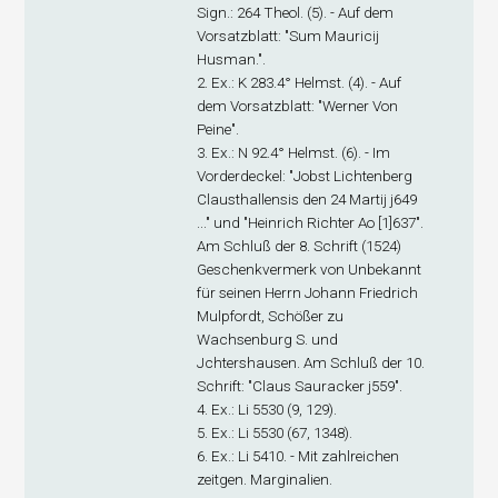
Sign
.: 264 Theol. (5). - Auf dem
Vorsatzblatt: "Sum Mauricij
Husman.".
2. Ex
.: K 283.4° Helmst. (4). - Auf
dem Vorsatzblatt: "Werner Von
Peine".
3. Ex
.: N 92.4° Helmst. (6). - Im
Vorderdeckel: "Jobst Lichtenberg
Clausthallensis den 24 Martij j649
..." und "Heinrich Richter Ao [1]637".
Am Schluß der 8. Schrift (1524)
Geschenkvermerk von Unbekannt
für seinen Herrn Johann Friedrich
Mulpfordt, Schößer zu
Wachsenburg S. und
Jchtershausen. Am Schluß der 10.
Schrift: "Claus Sauracker j559".
4. Ex
.: Li 5530 (9, 129).
5. Ex
.: Li 5530 (67, 1348).
6. Ex
.: Li 5410. - Mit zahlreichen
zeitgen. Marginalien.