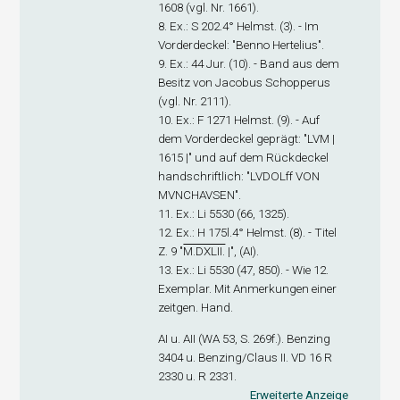
1608 (vgl. Nr. 1661).
8. Ex
.: S 202.4° Helmst. (3). - Im
Vorderdeckel: "Benno Hertelius".
9. Ex
.: 44 Jur. (10). - Band aus dem
Besitz von Jacobus Schopperus
(vgl. Nr. 2111).
10. Ex
.: F 1271 Helmst. (9). - Auf
dem Vorderdeckel geprägt: "LVM |
1615 |" und auf dem Rückdeckel
handschriftlich: "LVDOLff VON
MVNCHAVSEN".
11. Ex
.: Li 5530 (66, 1325).
12. Ex
.: H 175l.4° Helmst. (8). - Titel
Z. 9 "
M.DXLII.
|", (A
I
).
13. Ex
.: Li 5530 (47, 850). - Wie 12.
Exemplar. Mit Anmerkungen einer
zeitgen. Hand.
A
I
u. A
II
(WA 53, S. 269f.). Benzing
3404 u. Benzing/Claus II. VD 16 R
2330 u. R 2331.
Erweiterte Anzeige