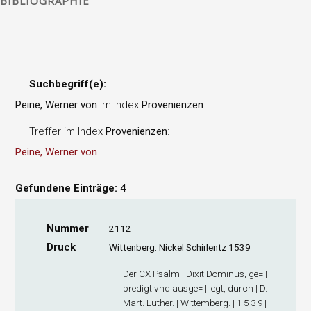
BIBLIOGRAPHIE
Suchbegriff(e):
Peine, Werner von
im Index
Provenienzen
Treffer im Index
Provenienzen
:
Peine, Werner von
Gefundene Einträge:
4
Nummer
2112
Druck
Wittenberg: Nickel Schirlentz 1539
Der CX Psalm | Dixit Dominus, ge= |
predigt vnd ausge= | legt, durch | D.
Mart. Luther. | Wittemberg. | 1 5 3 9 |