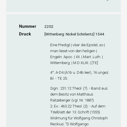
Nummer
2202
Druck
[Wittenberg: Nickel Schirlentz] 1544
Eine Predigt | vber die Epistel, so |
man lieset von den heiligen |
Engeln. Apoc. | XII. | Mart. Luth. |
Wittemberg. | M D XLIIII. | [TE]
4°: A-D
4
(A1
b
u. D4
b
leer), 16 ungez.
Bl. - TE 25.
Sign
.: 231.12 Theol. (7). - Band aus
dem Besitz von Matthäus
Ratzeberger (vgl. Nr. 1887).
2. Ex
.: 463.22 Theol. (2). - Auf dem
Titelblatt der 13. Schrift (1555)
Widmung für Wolfgang Christoph
Reckius: "D Wolfgango