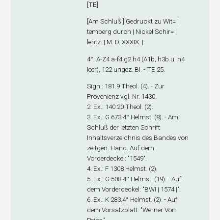
[TE]
[
Am Schluß
:] Gedruckt zu Wit= |
temberg durch | Nickel Schir= |
lentz. | M. D. XXXIX. |
4°: A-Z
4
a-f
4
g
2
h
4
(A1
b
, h3
b
u. h4
leer), 122 ungez. Bl. - TE 25.
Sign
.: 181.9 Theol. (4). - Zur
Provenienz vgl. Nr. 1430.
2. Ex
.: 140.20 Theol. (2).
3. Ex
.: G 673.4° Helmst. (8). - Am
Schluß der letzten Schrift
Inhaltsverzeichnis des Bandes von
zeitgen. Hand. Auf dem
Vorderdeckel: "1549".
4. Ex
.: F 1308 Helmst. (2).
5. Ex
.: G 508.4° Helmst. (19). - Auf
dem Vorderdeckel: "BWI | 1574 |".
6. Ex
.: K 283.4° Helmst. (2). - Auf
dem Vorsatzblatt: "Werner Von