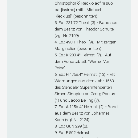
Christophor[o] Reckio adfini suo
car[issimo] mittit Michael
R[eckius]" (beschnitten).
3. Ex.
: 231.72 Theol. (3). - Band aus
dem Besitz von Theodor Schulte
(vgl. Nr. 2109).
4. Ex
.: 490.1 Theol. (9). - Mit zeitgen.
Marginalien (beschnitten).
5. Ex
.: K 283.4° Helmst. (7). - Auf
dem Vorsatzblatt: "Werner Von
Peine".
6. Ex
.: H 175e.4° Helmst. (13). - Mit
Widmungen aus dem Jahr 1563
des Stendaler Superintendenten
Simon Sinapius an Georg Paulus
(1) und Jacob Belling (7).
7. Ex
.: A 115b.4° Helmst. (2). - Band
aus dem Besitz von Johannes
Koch (vgl. Nr. 2124).
8. Ex
.: QuN 299 (2).
9. Ex
.: F 502 Helmst.