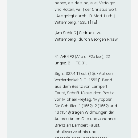
haben, als da sind, alle | Verfolger
vnd Rotten, wi= | der Christus wort.
| Ausgelegt durch | D. Mart. Luth. |
Wittemberg. 1535. | [TE]
[
Am Schluß
:] Gedruckt zu
Wittemberg | durch Georgen Rhaw.
|
4°: A-E
4
F
2
(A1
b
u. F2
b
leer), 22
ungez. Bl. - TE 31.
Sign
.: 327.4 Theol. (15). - Auf dem
Vorderdeckel: "LF | 1552 |". Band
aus dem Besitz von Lampert
Faust, Schrift 13 aus dem Besitz
von Michael Freytag, "Myropola".
Die Schriften 1 (1552), 2 (1552) und
13 (1548) tragen Widmungen der
Autoren Anton Otto und Johannes
Brenz an Lampert Faust.
Inhaltsverzeichnis und