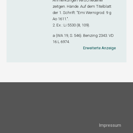
Anmerkungen verschiedener
zeitgen. Hände. Auf dem Titelblatt
der 1. Schrift: "Emi Wernigrod: 9 g
Ao 1611.".
2. Ex
.: Li 5530 (8, 109).
a (WA 19, S. 546). Benzing 2343. VD
16 L 6974.
Erweiterte Anzeige
Impressum