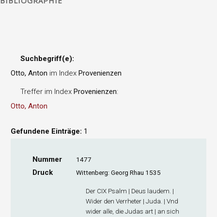
BIBLIOGRAPHIE
Suchbegriff(e):
Otto, Anton
im Index
Provenienzen
Treffer im Index
Provenienzen
:
Otto, Anton
Gefundene Einträge:
1
Nummer
1477
Druck
Wittenberg: Georg Rhau 1535
Der CIX Psalm | Deus laudem. |
Wider den Verrheter | Juda. | Vnd
wider alle, die Judas art | an sich