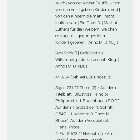
auch | von der Kinder Tauffe. | Jtem
von den vn= | geborn Kindern, vnd |
von den Kindern die man | nicht
teuffen kan. | Ein Trost D. | Martini
Luthers fur die | Weibern, welchen
es vngerat | gegangen ist mit
Kinder | geberen. | Anno M. D. XLij. |
[
Am Schluß
:] Gedrückt zu
Wittemberg, | durch Joseph Klug. |
Anno | M. D. XLII. |
4°: A-J
4
(J4
b
leer), 36 ungez. Bl.
Sign
.: 231.27 Theol. (3). - Auf dem
Titelblatt: "Jllustriss. Principi
Philippo etc. J. Bugenhagen D.D.D.".
Auf dem Titelblatt der 1. Schrift
(1542): "J. Knipstro D. Theo: M.
Rhode". Auf dem Vorsatzblatt:
"Hans Rhode".
2. Ex
.: G 673.4° Helmst. (4). - Am