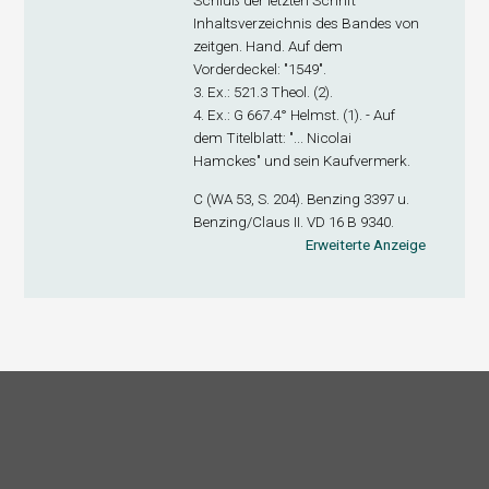
Schluß der letzten Schrift
Inhaltsverzeichnis des Bandes von
zeitgen. Hand. Auf dem
Vorderdeckel: "1549".
3. Ex
.: 521.3 Theol. (2).
4. Ex
.: G 667.4° Helmst. (1). - Auf
dem Titelblatt: "... Nicolai
Hamckes" und sein Kaufvermerk.
C (WA 53, S. 204). Benzing 3397 u.
Benzing/Claus II. VD 16 B 9340.
Erweiterte Anzeige