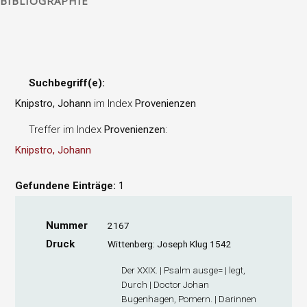
BIBLIOGRAPHIE
Suchbegriff(e):
Knipstro, Johann
im Index
Provenienzen
Treffer im Index
Provenienzen
:
Knipstro, Johann
Gefundene Einträge:
1
Nummer
2167
Druck
Wittenberg: Joseph Klug 1542
Der XXIX. | Psalm ausge= | legt,
Durch | Doctor Johan
Bugenhagen, Pomern. | Darinnen