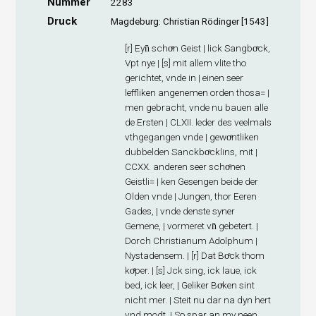
Nummer
2283
Druck
Magdeburg: Christian Rödinger [1543]
[r] Eyn̄ schoͤn Geist | lick Sangboͤck,
Vpt nye | [s] mit allem vlite tho
gerichtet, vnde in | einen seer
leffliken angenemen orden thosa= |
men gebracht, vnde nu bauen alle
de Ersten | CLXII. leder des veelmals
vthgegangen vnde | gewoͤntliken
dubbelden Sanckboͤcklins, mit |
CCXX. anderen seer schoͤnen
Geistli= | ken Gesengen beide der
Olden vnde | Jungen, thor Eeren
Gades, | vnde denste syner
Gemene, | vormeret vn̄ gebetert. |
Dorch Christianum Adolphum |
Nystadensem. | [r] Dat Boͤck thom
koͤper. | [s] Jck sing, ick laue, ick
bed, ick leer, | Geliker Boͤken sint
nicht mer. | Steit nu dar na dyn hert
vnd modt, | So spar an my neen