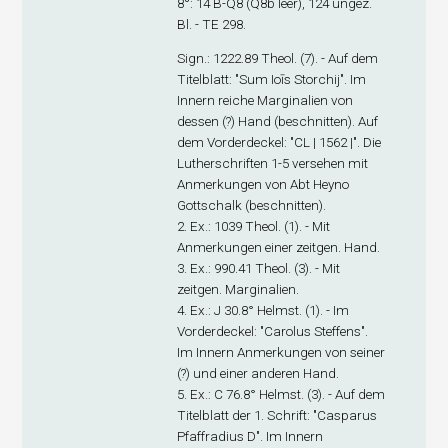
8°: 1
4
B-Q
8
(Q8
b
leer), 124 ungez.
Bl. - TE 298.
Sign
.: 1222.89 Theol. (7). - Auf dem
Titelblatt: "Sum Ioīs Storchij". Im
Innern reiche Marginalien von
dessen (?) Hand (beschnitten). Auf
dem Vorderdeckel: "CL | 1562 |". Die
Lutherschriften 1-5 versehen mit
Anmerkungen von Abt Heyno
Gottschalk (beschnitten).
2. Ex
.: 1039 Theol. (1). - Mit
Anmerkungen einer zeitgen. Hand.
3. Ex
.: 990.41 Theol. (3). - Mit
zeitgen. Marginalien.
4. Ex
.: J 30.8° Helmst. (1). - Im
Vorderdeckel: "Carolus Steffens".
Im Innern Anmerkungen von seiner
(?) und einer anderen Hand.
5. Ex
.: C 76.8° Helmst. (3). - Auf dem
Titelblatt der 1. Schrift: "Casparus
Pfaffradius D". Im Innern