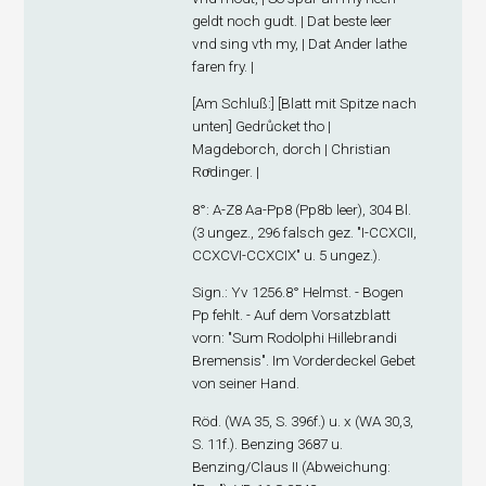
geldt noch gudt. | Dat beste leer
vnd sing vth my, | Dat Ander lathe
faren fry. |
[
Am Schluß
:] [Blatt mit Spitze nach
unten] Gedrůcket tho |
Magdeborch, dorch | Christian
Roͤdinger. |
8°: A-Z
8
Aa-Pp
8
(Pp8
b
leer), 304 Bl.
(3 ungez., 296 falsch gez. "I-CCXCII,
CCXCVI-CCXCIX" u. 5 ungez.).
Sign
.: Yv 1256.8° Helmst. - Bogen
Pp fehlt. - Auf dem Vorsatzblatt
vorn: "Sum Rodolphi Hillebrandi
Bremensis". Im Vorderdeckel Gebet
von seiner Hand.
Röd. (WA 35, S. 396f.) u. x (WA 30,3,
S. 11f.). Benzing 3687 u.
Benzing/Claus II (Abweichung: