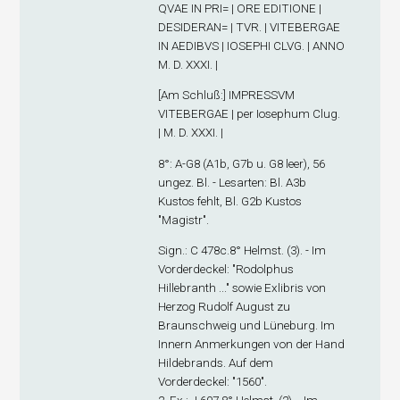
QVAE IN PRI= | ORE EDITIONE |
DESIDERAN= | TVR. | VITEBERGAE
IN AEDIBVS | IOSEPHI CLVG. | ANNO
M. D. XXXI. |
[
Am Schluß
:] IMPRESSVM
VITEBERGAE | per Iosephum Clug.
| M. D. XXXI. |
8°: A-G
8
(A1
b
, G7
b
u. G8 leer), 56
ungez. Bl. - Lesarten: Bl. A3
b
Kustos fehlt, Bl. G2
b
Kustos
"Magistr".
Sign.
: C 478c.8° Helmst. (3). - Im
Vorderdeckel: "Rodolphus
Hillebranth ..." sowie Exlibris von
Herzog Rudolf August zu
Braunschweig und Lüneburg. Im
Innern Anmerkungen von der Hand
Hildebrands. Auf dem
Vorderdeckel: "1560".