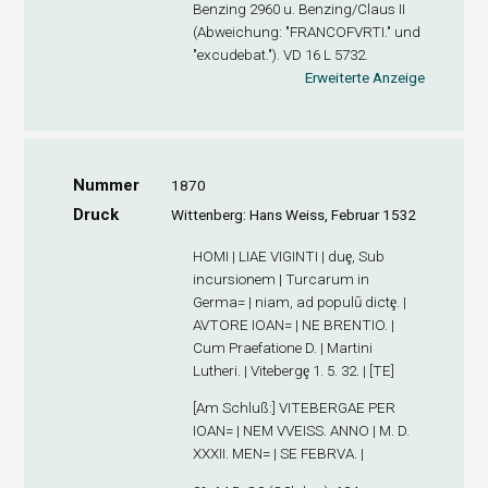
Benzing 2960 u. Benzing/Claus II
(Abweichung: "FRANCOFVRTI." und
"excudebat."). VD 16 L 5732.
Erweiterte Anzeige
Nummer
1870
Druck
Wittenberg: Hans Weiss, Februar 1532
HOMI | LIAE VIGINTI | duȩ, Sub
incursionem | Turcarum in
Germa= | niam, ad populū dictȩ. |
AVTORE IOAN= | NE BRENTIO. |
Cum Praefatione D. | Martini
Lutheri. | Vitebergȩ 1. 5. 32. | [TE]
[
Am Schluß
:] VITEBERGAE PER
IOAN= | NEM VVEISS. ANNO | M. D.
XXXII. MEN= | SE FEBRVA. |