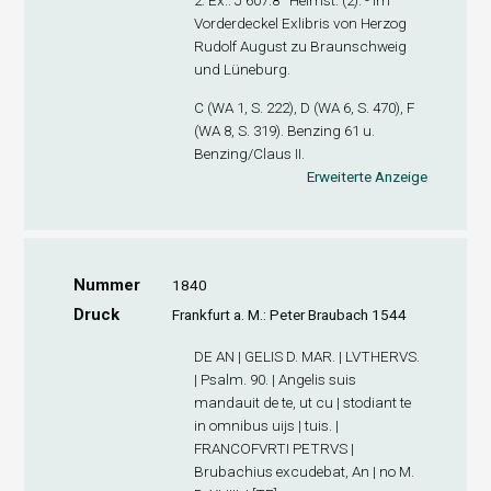
2. Ex.
: J 607.8° Helmst. (2). - Im
Vorderdeckel Exlibris von Herzog
Rudolf August zu Braunschweig
und Lüneburg.
C (WA 1, S. 222), D (WA 6, S. 470), F
(WA 8, S. 319). Benzing 61 u.
Benzing/Claus II.
Erweiterte Anzeige
Nummer
1840
Druck
Frankfurt a. M.: Peter Braubach 1544
DE AN | GELIS D. MAR. | LVTHERVS.
| Psalm. 90. | Angelis suis
mandauit de te, ut cu | stodiant te
in omnibus uijs | tuis. |
FRANCOFVRTI PETRVS |
Brubachius excudebat, An | no M.