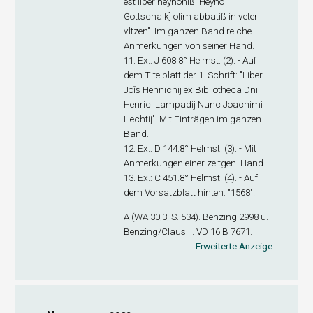
est liber heynoniß [Heyno
Gottschalk] olim abbatiß in veteri
vltzen". Im ganzen Band reiche
Anmerkungen von seiner Hand.
11. Ex
.: J 608.8° Helmst. (2). - Auf
dem Titelblatt der 1. Schrift: "Liber
Joīs Hennichij ex Bibliotheca Dni
Henrici Lampadij Nunc Joachimi
Hechtij". Mit Einträgen im ganzen
Band.
12. Ex
.: D 144.8° Helmst. (3). - Mit
Anmerkungen einer zeitgen. Hand.
13. Ex
.: C 451.8° Helmst. (4). - Auf
dem Vorsatzblatt hinten: "1568".
A (WA 30,3, S. 534). Benzing 2998 u.
Benzing/Claus II. VD 16 B 7671.
Erweiterte Anzeige