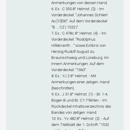
Anmerkungen von dessen Hand.
6. Ex
.: C 355.8° Helmst. (2). - Im
Vorderdeckel: "Johannes Schliert
Ao [15]90". Auf dem Vorderdeckel:
"B ... CZ | 1532 |".
7. Ex
.: C 478c.8° Helmst. (4). - Im
Vorderdeckel: "Rodolphus
Hillebranth ..." sowie Exlibris von
Herzog Rudolf August zu
Braunschweig und Lüneburg. Im
Innern Anmerkungen. Auf dem
Vorderdeckel: "1560".
8. Ex
.: YJ 2.8° Helmst. - Mit
Anmerkungen einer zeitgen. Hand
(beschnitten).
9. Ex
.: J 31.8° Helmst. (1). - Bl. 1-4,
Bogen B und Bl. C1-7 fehlen. - Im
Rückdeckel Inhaltsverzeichnis des
Bandes von zeitgen. Hand.
10. Ex
.: Yv 482.8° Helmst. (2). - Auf
dem Titelblatt der 1. Schrift: "1532