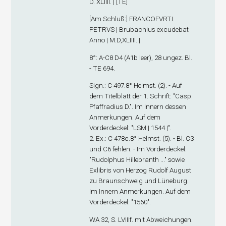
D. XLIIII. | [TE]
[
Am Schluß
:] FRANCOFVRTI
PETRVS | Brubachius excudebat
Anno | M.D,XLIIII. |
8°: A-C
8
D
4
(A1
b
leer), 28 ungez. Bl.
- TE 694.
Sign
.: C 497.8° Helmst. (2). - Auf
dem Titelblatt der 1. Schrift: "Casp.
Pfaffradius D.". Im Innern dessen
Anmerkungen. Auf dem
Vorderdeckel: "LSM | 1544 |".
2. Ex
.: C 478c.8° Helmst. (5). - Bl. C3
und C6 fehlen. - Im Vorderdeckel:
"Rudolphus Hillebranth ..." sowie
Exlibris von Herzog Rudolf August
zu Braunschweig und Lüneburg.
Im Innern Anmerkungen. Auf dem
Vorderdeckel: "1560".
WA 32, S. LVIIIf. mit Abweichungen.