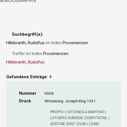
BIBLIOGRAPHIE
Suchbegriff(e):
Hillebranth, Rudolfus
im Index
Provenienzen
Treffer im Index
Provenienzen
:
Hillebranth, Rudolfus
Gefundene Einträge:
4
Nummer
0038
Druck
Wittenberg: Joseph Klug 1531
PROPO= | SITIONES A MARTINO |
LVTHERO SVBINDE | DISPVTATAE. |
ADDITAE SVNT QVAE= | DAM,