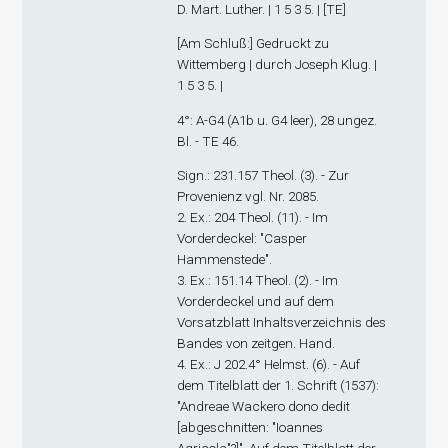
D. Mart. Luther. | 1 5 3 5. | [TE]
[
Am Schluß
:] Gedruckt zu
Wittemberg | durch Joseph Klug. |
1 5 3 5. |
4°: A-G
4
(A1
b
u. G4 leer), 28 ungez.
Bl. - TE 46.
Sign
.: 231.157 Theol. (3). - Zur
Provenienz vgl. Nr. 2085.
2. Ex
.: 204 Theol. (11). - Im
Vorderdeckel: "Casper
Hammenstede".
3. Ex
.: 151.14 Theol. (2). - Im
Vorderdeckel und auf dem
Vorsatzblatt Inhaltsverzeichnis des
Bandes von zeitgen. Hand.
4. Ex
.: J 202.4° Helmst. (6). - Auf
dem Titelblatt der 1. Schrift (1537):
"Andreae Wackero dono dedit
[abgeschnitten: "Ioannes