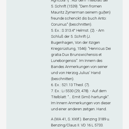
Agricola"?]". Auf dem Titelblatt der
5. Schrift (1539): "Dem fromen
Mauritz Zymerman seinem gu(ten)
freunde schenckt dis buch Anto:
Coruinus" (beschnitten).
5. Ex
.: S 313.4° Helmst. (2). - Am
Schluß der 5. Schrift (J.
Bugenhagen, Von der itzigen
Kriegsrüstung, 1546): "Henricus Dei
gratia Dux Brunswichensis et
Luneborgensis". Im Innern des
Bandes Anmerkungen von seiner
und von Herzog Julius' Hand
(beschnitten).
6. Ex
.: 521.13 Theol. (7).
7. Ex
.: Li 5530 (29, 478). - Auf dem
Titelblatt: "... Emit Simō hartungk".
Im Innern Anmerkungen von dieser
und einer anderen zeitgen. Hand.
A (WA 41, S. XXIIf.). Benzing 3189 u.
Benzing/Claus II. VD 16 L 5733.