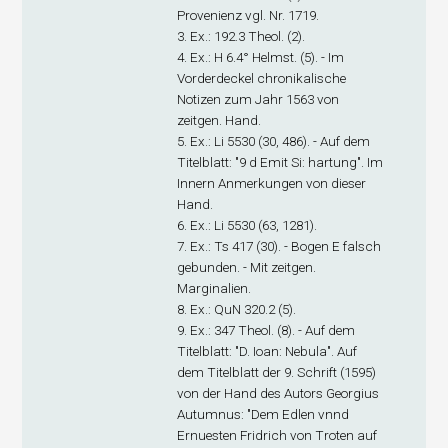
Provenienz vgl. Nr. 1719.
3. Ex
.: 192.3 Theol. (2).
4. Ex
.: H 6.4° Helmst. (5). - Im
Vorderdeckel chronikalische
Notizen zum Jahr 1563 von
zeitgen. Hand.
5. Ex
.: Li 5530 (30, 486). - Auf dem
Titelblatt: "9 d Emit Si: hartung". Im
Innern Anmerkungen von dieser
Hand.
6. Ex
.: Li 5530 (63, 1281).
7. Ex
.: Ts 417 (30). - Bogen E falsch
gebunden. - Mit zeitgen.
Marginalien.
8. Ex
.: QuN 320.2 (5).
9. Ex
.: 347 Theol. (8). - Auf dem
Titelblatt: "D. Ioan: Nebula". Auf
dem Titelblatt der 9. Schrift (1595)
von der Hand des Autors Georgius
Autumnus: "Dem Edlen vnnd
Ernuesten Fridrich von Troten auf