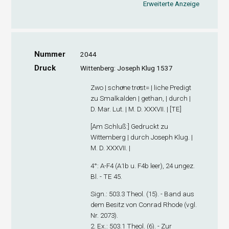
Erweiterte Anzeige
Nummer
2044
Druck
Wittenberg: Joseph Klug 1537
Zwo | schoͤne troͤst= | liche Predigt
zu Smalkalden | gethan, | durch |
D. Mar. Lut. | M. D. XXXVII. | [TE]
[
Am Schluß
:] Gedruckt zu
Wittemberg | durch Joseph Klug. |
M. D. XXXVII. |
4°: A-F
4
(A1
b
u. F4
b
leer), 24 ungez.
Bl. - TE 45.
Sign
.: 503.3 Theol. (15). - Band aus
dem Besitz von Conrad Rhode (vgl.
Nr. 2073).
2. Ex
.: 503.1 Theol. (6). - Zur