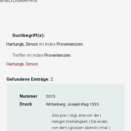
BIBLIOGRAPHIE
Suchbegriff(e):
Hartungk, Simon
im Index
Provenienzen
Treffer im Index
Provenienzen
:
Hartungk, Simon
Gefundene Einträge:
2
Nummer
2015
Druck
Wittenberg: Joseph Klug 1535
Zwo pre= | digt, eine von der |
Heiligen Dreifaltigkeit, | Die ander,
von dem | grossen abend= | mal. |