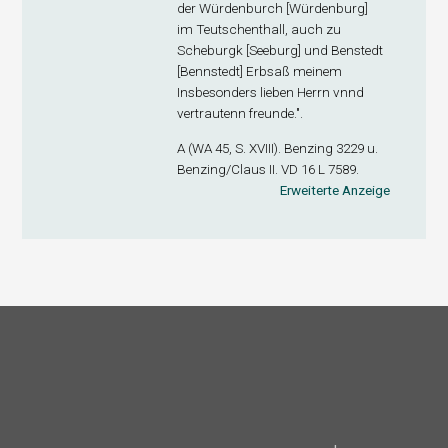
der Würdenburch [Würdenburg]
im Teutschenthall, auch zu
Scheburgk [Seeburg] und Benstedt
[Bennstedt] Erbsaß meinem
Insbesonders lieben Herrn vnnd
vertrautenn freunde.".
A (WA 45, S. XVIII). Benzing 3229 u.
Benzing/Claus II. VD 16 L 7589.
Erweiterte Anzeige