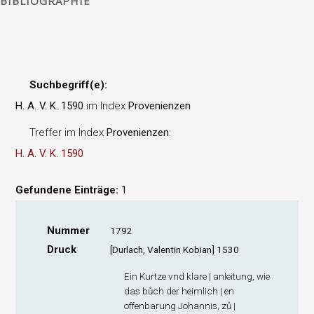
BIBLIOGRAPHIE
Suchbegriff(e):
H. A. V. K. 1590
im Index
Provenienzen
Treffer im Index
Provenienzen
:
H. A. V. K. 1590
Gefundene Einträge:
1
Nummer
1792
Druck
[Durlach, Valentin Kobian] 1530
Ein Kurtze vnd klare | anleitung, wie
das bůch der heimlich | en
offenbarung Johannis, zů |