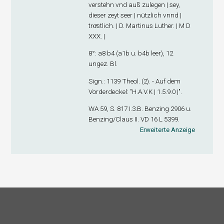
verstehn vnd auß zulegen | sey,
dieser zeyt seer | nützlich vnnd |
troͤstlich. | D. Martinus Luther. | M D
XXX. |
8°: a
8
b
4
(a1
b
u. b4
b
leer), 12
ungez. Bl.
Sign
.: 1139 Theol. (2). - Auf dem
Vorderdeckel: "H.A.V.K | 1.5.9.0 |".
WA 59, S. 817 I.3.B. Benzing 2906 u.
Benzing/Claus II. VD 16 L 5399.
Erweiterte Anzeige