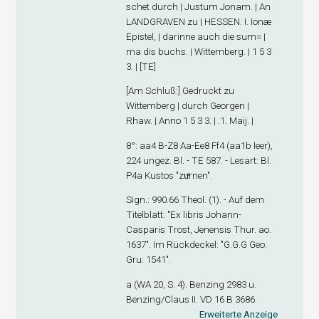
schet durch | Justum Jonam. | An
LANDGRAVEN zu | HESSEN. I. Ionæ
Epistel, | darinne auch die sum= |
ma dis buchs. | Wittemberg. | 1 5 3
3. | [TE]
[
Am Schluß
:] Gedruckt zu
Wittemberg | durch Georgen |
Rhaw. | Anno 1 5 3 3. | .1. Maij. |
8°: aa
4
B-Z
8
Aa-Ee
8
Ff
4
(aa1
b
leer),
224 ungez. Bl. - TE 587. - Lesart: Bl.
P4
a
Kustos "zuͤrnen".
Sign
.: 990.66 Theol. (1). - Auf dem
Titelblatt: "Ex libris Johann-
Casparis Trost, Jenensis Thur. ao.
1637". Im Rückdeckel: "G.G.G Geo:
Gru: 1541".
a (WA 20, S. 4). Benzing 2983 u.
Benzing/Claus II. VD 16 B 3686.
Erweiterte Anzeige