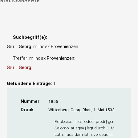
BIBLIOGRAPHIE
Suchbegriff(e):
Gru..., Georg
im Index
Provenienzen
Treffer im Index
Provenienzen
:
Gru..., Georg
Gefundene Einträge:
1
Nummer
1855
Druck
Wittenberg: Georg Rhau, 1. Mai 1533
Ecclesias= | tes, odder predi | ger
Salomo, ausge= | legt durch D. M.
Luth. | aus dem latin, verdeud= |