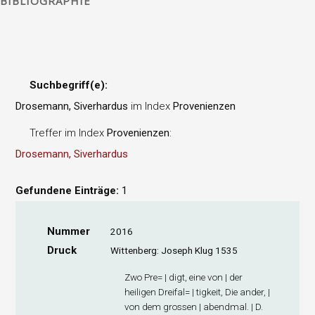
BIBLIOGRAPHIE
Suchbegriff(e):
Drosemann, Siverhardus
im Index
Provenienzen
Treffer im Index
Provenienzen
:
Drosemann, Siverhardus
Gefundene Einträge:
1
Nummer
2016
Druck
Wittenberg: Joseph Klug 1535
Zwo Pre= | digt, eine von | der
heiligen Dreifal= | tigkeit, Die ander, |
von dem grossen | abendmal. | D.