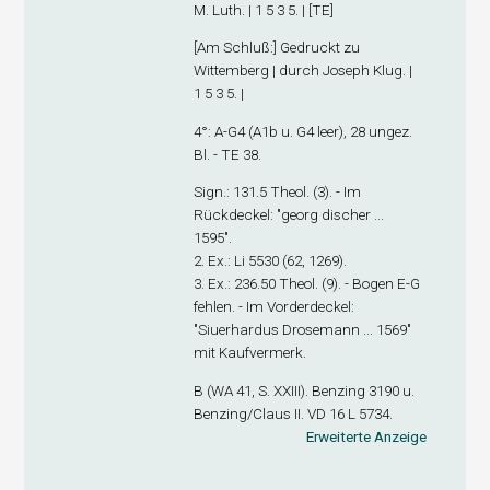
M. Luth. | 1 5 3 5. | [TE]
[
Am Schluß
:] Gedruckt zu
Wittemberg | durch Joseph Klug. |
1 5 3 5. |
4°: A-G
4
(A1
b
u. G4 leer), 28 ungez.
Bl. - TE 38.
Sign
.: 131.5 Theol. (3). - Im
Rückdeckel: "georg discher ...
1595".
2. Ex
.: Li 5530 (62, 1269).
3. Ex
.: 236.50 Theol. (9). - Bogen E-G
fehlen. - Im Vorderdeckel:
"Siuerhardus Drosemann ... 1569"
mit Kaufvermerk.
B (WA 41, S. XXIII). Benzing 3190 u.
Benzing/Claus II. VD 16 L 5734.
Erweiterte Anzeige