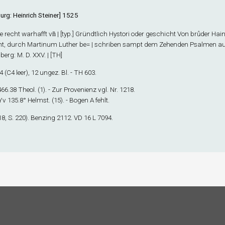
urg: Heinrich Steiner] 1525
Die recht warhafft vn̄ | [typ.] Gründtlich Hystori oder geschicht Von brůder Hai
nt, durch Martinum Luther be= | schriben sampt dem Zehenden Psalmen auß
erg: M. D. XXV. | [TH]
4
(C4 leer), 12 ungez. Bl. - TH 603.
 466.38 Theol. (1). - Zur Provenienz vgl. Nr. 1218.
 Yv 135.8° Helmst. (15). - Bogen A fehlt.
8, S. 220). Benzing 2112. VD 16 L 7094.