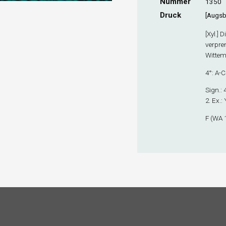
Nummer
1350
Druck
[Augsb
[Xyl.] 
verpre
Wittemb
4°: A-C
Sign
.:
2. Ex
.:
F (WA 1