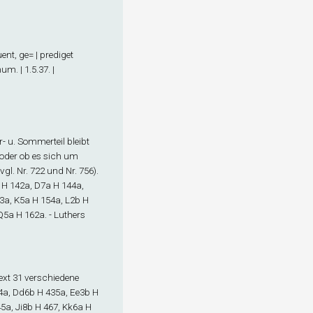
ent, ge= | prediget
m. | 1.5.37. |
er- u. Sommerteil bleibt
, oder ob es sich um
vgl. Nr. 722 und Nr. 756).
H 142a, D7
a
H 144a,
3a, K5
a
H 154a, L2
b
H
Q5
a
H 162a. - Luthers
 Text 31 verschiedene
4a, Dd6
b
H 435a, Ee3
b
H
5a, Ji8
b
H 467, Kk6
a
H