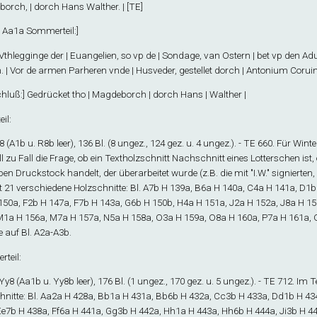
orch, | dorch Hans Walther. | [TE]
. Aa1
a
Sommerteil
:]
 Vthlegginge der | Euangelien, so vp de | Sondage, van Ostern | bet vp den Adu
 | Vor de armen Parheren vnde | Husveder, gestellet dorch | Antonium Coruinu
hluß
:] Gedrücket tho | Magdeborch | dorch Hans | Walther |
eil
:
8
(A1
b
u. R8
b
leer), 136 Bl. (8 ungez., 124 gez. u. 4 ungez.). - TE 660. Für Wint
l zu Fall die Frage, ob ein Textholzschnitt Nachschnitt eines Lotterschen ist
en Druckstock handelt, der überarbeitet wurde (z.B. die mit "I.W." signierten, 
t 21 verschiedene Holzschnitte: Bl. A7
b
H 139a, B6
a
H 140a, C4
a
H 141a, D1
b
150a, F2
b
H 147a, F7
b
H 143a, G6
b
H 150b, H4
a
H 151a, J2
a
H 152a, J8
a
H 15
M1
a
H 156a, M7
a
H 157a, N5
a
H 158a, O3
a
H 159a, O8
a
H 160a, P7
a
H 161a, 
 auf Bl. A2
a
-A3
b
.
teil
:
-Yy
8
(Aa1
b
u. Yy8
b
leer), 176 Bl. (1 ungez., 170 gez. u. 5 ungez.). - TE 712. Im
nitte: Bl. Aa2
a
H 428a, Bb1
a
H 431a, Bb6
b
H 432a, Cc3
b
H 433a, Dd1
b
H 43
Ee7
b
H 438a, Ff6
a
H 441a, Gg3
b
H 442a, Hh1
a
H 443a, Hh6
b
H 444a, Ji3
b
H 44