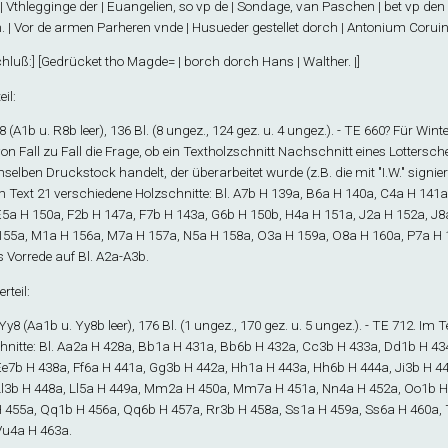
| Vthlegginge der | Euangelien, so vp de | Sondage, van Paschen | bet vp den 
 | Vor de armen Parheren vnde | Husueder gestellet dorch | Antonium Coruinum
hluß
:] [Gedrücket tho Magde= | borch dorch Hans | Walther. |]
eil
:
8
(A1
b
u. R8
b
leer), 136 Bl. (8 ungez., 124 gez. u. 4 ungez.). - TE 660? Für Wi
von Fall zu Fall die Frage, ob ein Textholzschnitt Nachschnitt eines Lottersche
elben Druckstock handelt, der überarbeitet wurde (z.B. die mit "I.W." signiert
m Text 21 verschiedene Holzschnitte: Bl. A7
b
H 139a, B6
a
H 140a, C4
a
H 141a
E5
a
H 150a, F2
b
H 147a, F7
b
H 143a, G6
b
H 150b, H4
a
H 151a, J2
a
H 152a, J8
155a, M1
a
H 156a, M7
a
H 157a, N5
a
H 158a, O3
a
H 159a, O8
a
H 160a, P7
a
H 
 Vorrede auf Bl. A2
a
-A3
b
.
teil
:
-Yy
8
(Aa1
b
u. Yy8
b
leer), 176 Bl. (1 ungez., 170 gez. u. 5 ungez.). - TE 712. Im
nitte: Bl. Aa2
a
H 428a, Bb1
a
H 431a, Bb6
b
H 432a, Cc3
b
H 433a, Dd1
b
H 43
Ee7
b
H 438a, Ff6
a
H 441a, Gg3
b
H 442a, Hh1
a
H 443a, Hh6
b
H 444a, Ji3
b
H 44
l3
b
H 448a, Ll5
a
H 449a, Mm2
a
H 450a, Mm7
a
H 451a, Nn4
a
H 452a, Oo1
b
H
 455a, Qq1
b
H 456a, Qq6
b
H 457a, Rr3
b
H 458a, Ss1
a
H 459a, Ss6
a
H 460a, 
Vu4
a
H 463a.