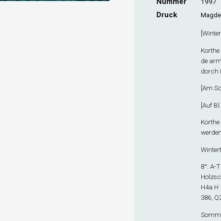
Nummer
1997
Druck
Magdeb
[
Wintert
Korthe 
de arm
dorch 
[
Am Sc
[
Auf Bl
Korthe 
werden.
Wintert
8°: A-T
Holzsch
H4
a
H 
386, Q
Sommer