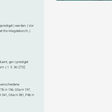
prediget | werden. | Vor
ket tho Magdeborch, |
uent, ge= | prediget
 | 1. 5. 36 | [TE]
1 verschiedene
F7
b
H 196, G5
a
H 197,
 341, O6
a
H 381, P4
b
H