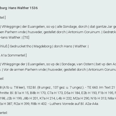
urg: Hans Walther 1536
eil
:]
| Vthlegginge | der Euangelien, so vp | alle Sondage, dorch | dat gantze Jar ge
en Parhern vnde | husveder, gestellet dorch | Antonium Coruinum. | Gedruͤc
Hans Walther. | [TE]
hluß
:] Gedrucket tho | Magdeborg | dorch Hans | Walther. |
. A1
a
Sommerteil
:]
| Vthlegginge der | Euangelien, so vp de | Sondage, van Ostern | bet vp den Ad
 | Vor de armen Parhern vnde | husveder, gestellet dorch | Antonium Coruinum.
eil
:
8
(A1
b
u. T8 leer), 152 Bl. (8 ungez., 137 gez. u. 7 ungez.). - TE 660. Im Text 2
nitte: Bl. B1
a
H 15, B8
b
H 170, C7
a
H 173, D5
a
H 184, E2
b
H 193, F1
b
H 195, 
198, J2
b
H 199, J8
b
H 201, K7
a
H 214, L4
b
H 232, M2
a
H 290, N1
b
H 313, N8
a
H
2
a
H 387, R2
a
H 399, R8
b
H 402. - Luthers Vorrede auf Bl. A2
a
-A4
a
.
teil
: