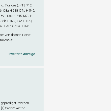
 u. 7 ungez.). - TE 712.
6, C8
a
H 538, D7
a
H 549,
691, L8
b
H 745, M7
b
H
 S5
b
H 872, T4
a
H 873,
a
H 937, Cc3
a
H 870.
rüber von dessen Hand:
aliensis".
Erweiterte Anzeige
 geprediget | werden. |
[s] Gedruͤcket tho