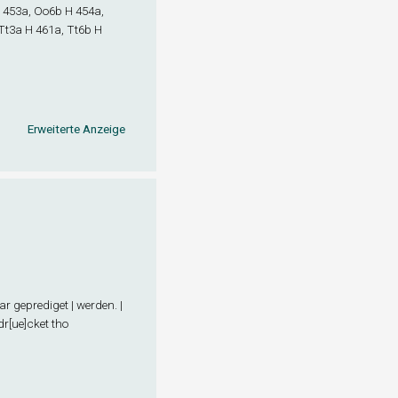
 453a, Oo6
b
H 454a,
Tt3
a
H 461a, Tt6
b
H
Erweiterte Anzeige
ar geprediget | werden. |
r[ue]cket tho