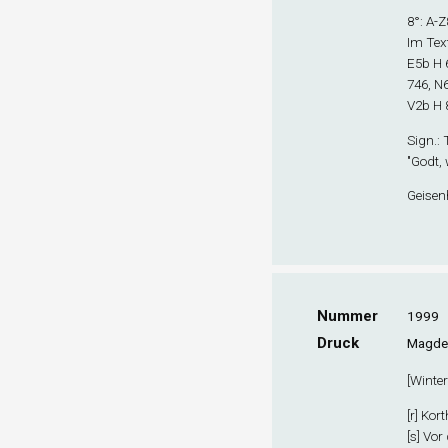
8°: A-Z
Im Tex
E5
b
H 
746, N
V2
b
H 
Sign
.:
"Godt,
Geisenh
Nummer
1999
Druck
Magdeb
[
Wintert
[r] Kor
[s] Vor