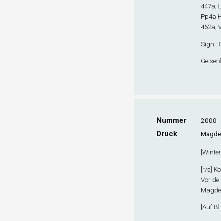
447a, L
Pp4
a
H
462a, 
Sign
.:
Geisenh
Nummer
2000
Druck
Magdeb
[
Wintert
[r/s] K
Vor de
Magdeb
[
Auf Bl