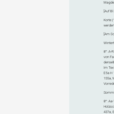
Magdeb
[
Auf Bl
Korte |
werden.
[
Am Sc
Wintert
8°: A-R
von Fal
denselb
Im Tex
E5
a
H 
155a, 
Vorrede
Sommer
8°: Aa
Holzsch
437a, 