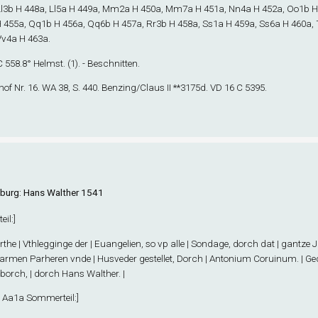
l3
b
H 448a, Ll5
a
H 449a, Mm2
a
H 450a, Mm7
a
H 451a, Nn4
a
H 452a, Oo1
b
H
 455a, Qq1
b
H 456a, Qq6
b
H 457a, Rr3
b
H 458a, Ss1
a
H 459a, Ss6
a
H 460a, 
Vv4
a
H 463a.
 C 558.8° Helmst. (1). - Beschnitten.
of Nr. 16. WA 38, S. 440. Benzing/Claus II **3175d. VD 16 C 5395.
urg: Hans Walther 1541
eil
:]
orthe | Vthlegginge der | Euangelien, so vp alle | Sondage, dorch dat | gantze J
 armen Parheren vnde | Husveder gestellet, Dorch | Antonium Coruinum. | Ged
orch, | dorch Hans Walther. |
. Aa1
a
Sommerteil
:]