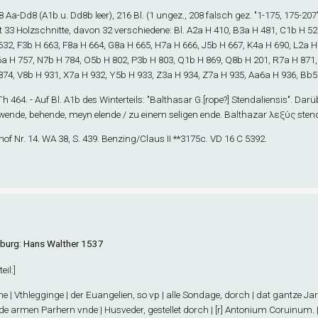
8
Aa-Dd
8
(A1
b
u. Dd8
b
leer), 216 Bl. (1 ungez., 208 falsch gez. "1-175, 175-207"
t 33 Holzschnitte, davon 32 verschiedene: Bl. A2
a
H 410, B3
a
H 481, C1
b
H 52
632, F3
b
H 663, F8
a
H 664, G8
a
H 665, H7
a
H 666, J5
b
H 667, K4
a
H 690, L2
a
H 
6
a
H 757, N7
b
H 784, O5
b
H 802, P3
b
H 803, Q1
b
H 869, Q8
b
H 201, R7
a
H 871,
874, V8
b
H 931, X7
a
H 932, Y5
b
H 933, Z3
a
H 934, Z7
a
H 935, Aa6
a
H 936, Bb5
 Th 464. - Auf Bl. A1
b
des Winterteils: "Balthasar G.[rope?] Stendaliensis". Da
 wende, behende, meyn elende / zu einem seligen ende. Balthazar λεξύς stend
of Nr. 14. WA 38, S. 439. Benzing/Claus II **3175c. VD 16 C 5392.
urg: Hans Walther 1537
eil
:]
the | Vthlegginge | der Euangelien, so vp | alle Sondage, dorch | dat gantze Jar
 de armen Parhern vnde | Husveder, gestellet dorch | [r] Antonium Coruinum. | 