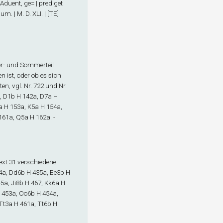
Aduent, ge= | prediget
. | M. D. XLI. | [TE]
nter- und Sommerteil
n ist, oder ob es sich
en, vgl. Nr. 722 und Nr.
, D1
b
H 142a, D7
a
H
a
H 153a, K5
a
H 154a,
161a, Q5
a
H 162a. -
 Text 31 verschiedene
4a, Dd6
b
H 435a, Ee3
b
H
5a, Ji8
b
H 467, Kk6
a
H
 453a, Oo6
b
H 454a,
Tt3
a
H 461a, Tt6
b
H