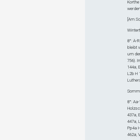
Korthe 
werden.
[
Am Sc
Wintert
8°: A-R
bleibt 
um dens
756). I
144a, 
L2
b
H 
Luthers
Sommer
8°: Aa
Holzsch
437a, 
447a, L
Pp4
a
H
462a, 