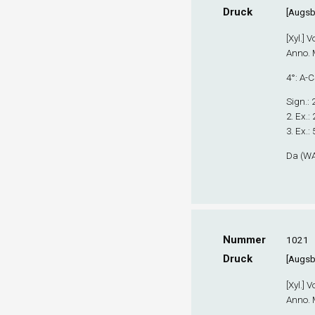
Druck
[Augsb
[Xyl.] 
Anno. M,
4°: A-C
Sign
.:
2. Ex.
:
3. Ex.
: 
Da (WA 
Nummer
1021
Druck
[Augsb
[Xyl.] 
Anno. M.