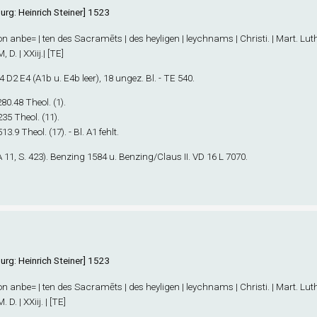
urg: Heinrich Steiner] 1523
Von anbe= | ten des Sacramēts | des heyligen | leychnams | Christi. | Mart. Luthe
 D. | XXiij.| [TE]
4
D
2
E
4
(A1
b
u. E4
b
leer), 18 ungez. Bl. - TE 540.
 280.48 Theol. (1).
 235 Theol. (11).
513.9 Theol. (17). - Bl. A1 fehlt.
11, S. 423). Benzing 1584 u. Benzing/Claus II. VD 16 L 7070.
urg: Heinrich Steiner] 1523
Von anbe= | ten des Sacramēts | des heyligen | leychnams | Christi. | Mart. Luthe
 D. | XXiij. | [TE]