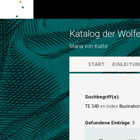
Katalog der Wolf
Maria von Katte
START
EINLEITU
Suchbegriff(e):
TE 540
im Index
Illustratio
Gefundene Einträge:
3