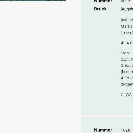
Nummer
0032
Druck
[Augsb
[Xyl.] 
Mart. |
| mon D
4°: A-C
Sign.
: 
2.Ex.
: 
3. Ex.
:
(beschn
4. Ex.
:
zeitge
C (WA 
Nummer
1020