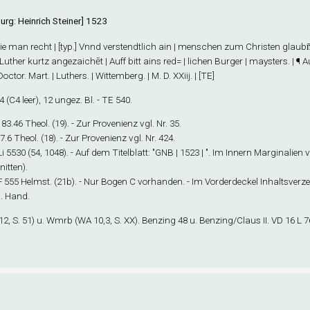
urg: Heinrich Steiner] 1523
Wie man recht | [typ.] Vnnd verstendtlich ain | menschen zum Christen glaubn̄ |
 Luther kurtz angezaichēt | Auff bitt ains red= | lichen Burger | maysters. | ¶
octor. Mart. | Luthers. | Wittemberg. | M. D. XXiij. | [TE]
4
(C4 leer), 12 ungez. Bl. - TE 540.
183.46 Theol. (19). - Zur Provenienz vgl. Nr. 35.
97.6 Theol. (18). - Zur Provenienz vgl. Nr. 424.
 Li 5530 (54, 1048). - Auf dem Titelblatt: "GNB | 1523 | ". Im Innern Marginalien
itten).
 F 555 Helmst. (21b). - Nur Bogen C vorhanden. - Im Vorderdeckel Inhaltsver
n. Hand.
12, S. 51) u. Wmr
b
(WA 10,3, S. XX). Benzing 48 u. Benzing/Claus II. VD 16 L 7