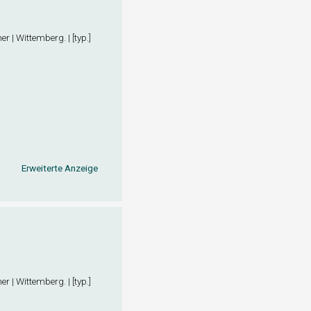
r | Wittemberg. | [typ.]
Erweiterte Anzeige
r | Wittemberg. | [typ.]