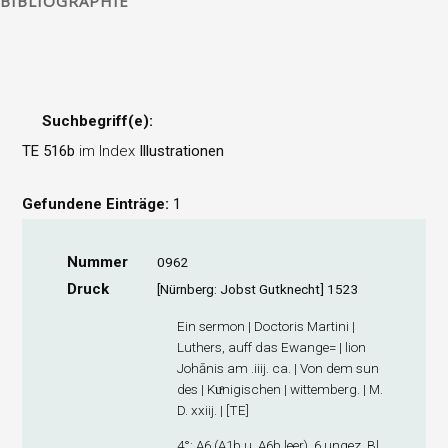
BIBLIOGRAPHIE
Suchbegriff(e):
TE 516b
im Index
Illustrationen
Gefundene Einträge:
1
Nummer
0962
Druck
[Nürnberg: Jobst Gutknecht] 1523
Ein sermon | Doctoris Martini |
Luthers, auff das Ewange= | lion
Johānis am .iiij. ca. | Von dem sun
des | Kuͤnigischen | wittemberg. | M.
D. xxiij. | [TE]
4°: A
6
(A1
b
u. A6
b
leer), 6 ungez. Bl.