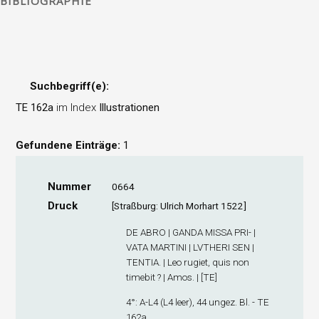
BIBLIOGRAPHIE
Suchbegriff(e):
TE 162a
im Index
Illustrationen
Gefundene Einträge:
1
Nummer
0664
Druck
[Straßburg: Ulrich Morhart 1522]
DE ABRO | GANDA MISSA PRI- |
VATA MARTINI | LVTHERI SEN |
TENTIA. | Leo rugiet, quis non
timebit ? | Amos. | [TE]
4°: A-L
4
(L4 leer), 44 ungez. Bl. - TE
162a.