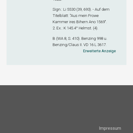
Sign.
: Li 5530 (39, 693). - Auf dem
Titelblatt: "Aus mein Frowe
Kammer ires Bihern Ano 1569".
2. Ex.
: K 145.4° Helmst. (4).
B (WA 8, S. 410). Benzing 998 u.
Benzing/Claus II. VD 16 L 3617.
Erweiterte Anzeige
Impressum