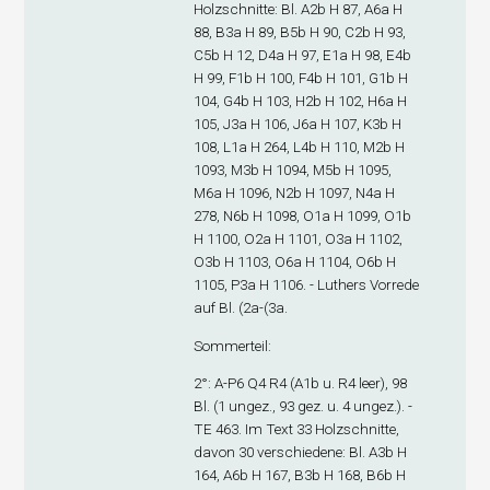
Holzschnitte: Bl. A2
b
H 87, A6
a
H
88, B3
a
H 89, B5
b
H 90, C2
b
H 93,
C5
b
H 12, D4
a
H 97, E1
a
H 98, E4
b
H 99, F1
b
H 100, F4
b
H 101, G1
b
H
104, G4
b
H 103, H2
b
H 102, H6
a
H
105, J3
a
H 106, J6
a
H 107, K3
b
H
108, L1
a
H 264, L4
b
H 110, M2
b
H
1093, M3
b
H 1094, M5
b
H 1095,
M6
a
H 1096, N2
b
H 1097, N4
a
H
278, N6
b
H 1098, O1
a
H 1099, O1
b
H 1100, O2
a
H 1101, O3
a
H 1102,
O3
b
H 1103, O6
a
H 1104, O6
b
H
1105, P3
a
H 1106. - Luthers Vorrede
auf Bl. (2
a
-(3
a
.
Sommerteil
:
2°: A-P
6
Q
4
R
4
(A1
b
u. R4 leer), 98
Bl. (1 ungez., 93 gez. u. 4 ungez.). -
TE 463. Im Text 33 Holzschnitte,
davon 30 verschiedene: Bl. A3
b
H
164, A6
b
H 167, B3
b
H 168, B6
b
H