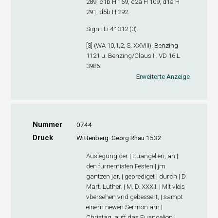
289, c1
b
H 169, c2
a
H 109, d1
a
H
291, d5
b
H 292.
Sign
.: Li 4° 312 (3).
[3] (WA 10,1,2, S. XXVIII). Benzing
1121 u. Benzing/Claus II. VD 16 L
3986.
Erweiterte Anzeige
Nummer
0744
Druck
Wittenberg: Georg Rhau 1532
Auslegung der | Euangelien, an |
den furnemisten Festen | jm
gantzen jar, | geprediget | durch | D.
Mart. Luther. | M. D. XXXII. | Mit vleis
vbersehen vnd gebessert, | sampt
einem newen Sermon am |
Christag, auff das Euangelion |