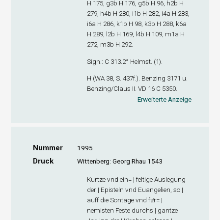
H 175, g3
b
H 176, g5
b
H 96, h2
b
H
279, h4
b
H 280, i1
b
H 282, i4
a
H 283,
i6
a
H 286, k1
b
H 98, k3
b
H 288, k6
a
H 289, l2
b
H 169, l4
b
H 109, m1
a
H
272, m3
b
H 292.
Sign
.: C 313.2° Helmst. (1).
H (WA 38, S. 437f.). Benzing 3171 u.
Benzing/Claus II. VD 16 C 5350.
Erweiterte Anzeige
Nummer
1995
Druck
Wittenberg: Georg Rhau 1543
Kurtze vnd ein= | feltige Auslegung
der | Episteln vnd Euangelien, so |
auff die Sontage vnd fuͤr= |
nemisten Feste durchs | gantze