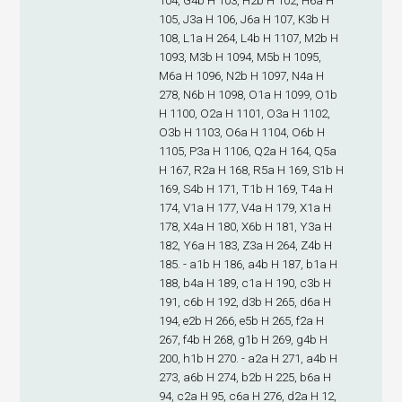
104, G4
b
H 103, H2
b
H 102, H6
a
H
105, J3
a
H 106, J6
a
H 107, K3
b
H
108, L1
a
H 264, L4
b
H 1107, M2
b
H
1093, M3
b
H 1094, M5
b
H 1095,
M6
a
H 1096, N2
b
H 1097, N4
a
H
278, N6
b
H 1098, O1
a
H 1099, O1
b
H 1100, O2
a
H 1101, O3
a
H 1102,
O3
b
H 1103, O6
a
H 1104, O6
b
H
1105, P3
a
H 1106, Q2
a
H 164, Q5
a
H 167, R2
a
H 168, R5
a
H 169, S1
b
H
169, S4
b
H 171, T1
b
H 169, T4
a
H
174, V1
a
H 177, V4
a
H 179, X1
a
H
178, X4
a
H 180, X6
b
H 181, Y3
a
H
182, Y6
a
H 183, Z3
a
H 264, Z4
b
H
185. - a1
b
H 186, a4
b
H 187, b1
a
H
188, b4
a
H 189, c1
a
H 190, c3
b
H
191, c6
b
H 192, d3
b
H 265, d6
a
H
194, e2
b
H 266, e5
b
H 265, f2
a
H
267, f4
b
H 268, g1
b
H 269, g4
b
H
200, h1
b
H 270. - a2
a
H 271, a4
b
H
273, a6
b
H 274, b2
b
H 225, b6
a
H
94, c2
a
H 95, c6
a
H 276, d2
a
H 12,