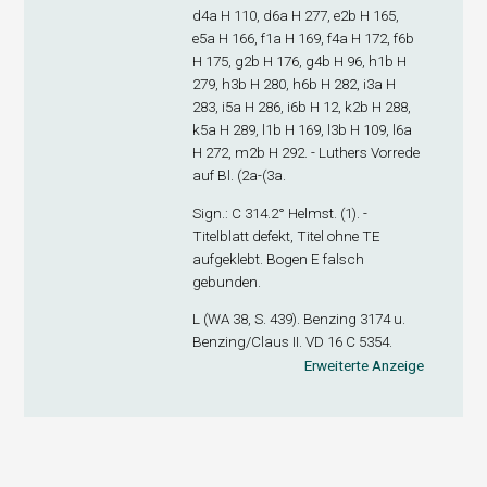
d4
a
H 110, d6
a
H 277, e2
b
H 165,
e5
a
H 166, f1
a
H 169, f4
a
H 172, f6
b
H 175, g2
b
H 176, g4
b
H 96, h1
b
H
279, h3
b
H 280, h6
b
H 282, i3
a
H
283, i5
a
H 286, i6
b
H 12, k2
b
H 288,
k5
a
H 289, l1
b
H 169, l3
b
H 109, l6
a
H 272, m2
b
H 292. - Luthers Vorrede
auf Bl. (2
a
-(3
a
.
Sign
.: C 314.2° Helmst. (1). -
Titelblatt defekt, Titel ohne TE
aufgeklebt. Bogen E falsch
gebunden.
L (WA 38, S. 439). Benzing 3174 u.
Benzing/Claus II. VD 16 C 5354.
Erweiterte Anzeige