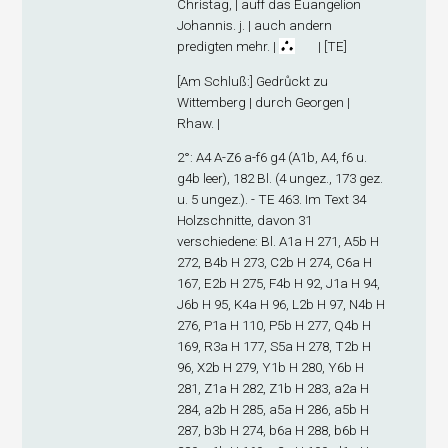
Christag, | auff das Euangelion
Johannis. j. | auch andern
predigten mehr. |
| [TE]
[
Am Schluß
:] Gedrůckt zu
Wittemberg | durch Georgen |
Rhaw. |
2°: A
4
A-Z
6
a-f
6
g
4
(A1
b
, A4, f6 u.
g4
b
leer), 182 Bl. (4 ungez., 173 gez.
u. 5 ungez.). - TE 463. Im Text 34
Holzschnitte, davon 31
verschiedene: Bl. A1
a
H 271, A5
b
H
272, B4
b
H 273, C2
b
H 274, C6
a
H
167, E2
b
H 275, F4
b
H 92, J1
a
H 94,
J6
b
H 95, K4
a
H 96, L2
b
H 97, N4
b
H
276, P1
a
H 110, P5
b
H 277, Q4
b
H
169, R3
a
H 177, S5
a
H 278, T2
b
H
96, X2
b
H 279, Y1
b
H 280, Y6
b
H
281, Z1
a
H 282, Z1
b
H 283, a2
a
H
284, a2
b
H 285, a5
a
H 286, a5
b
H
287, b3
b
H 274, b6
a
H 288, b6
b
H