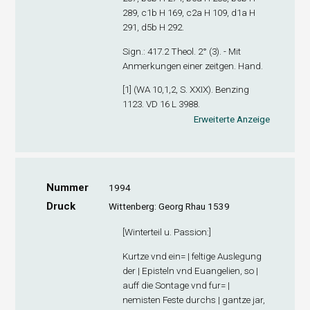
289, c1
b
H 169, c2
a
H 109, d1
a
H
291, d5
b
H 292.
Sign
.: 417.2 Theol. 2° (3). - Mit
Anmerkungen einer zeitgen. Hand.
[1] (WA 10,1,2, S. XXIX). Benzing
1123. VD 16 L 3988.
Erweiterte Anzeige
Nummer
1994
Druck
Wittenberg: Georg Rhau 1539
[
Winterteil u. Passion
:]
Kurtze vnd ein= | feltige Auslegung
der | Episteln vnd Euangelien, so |
auff die Sontage vnd fur= |
nemisten Feste durchs | gantze jar,