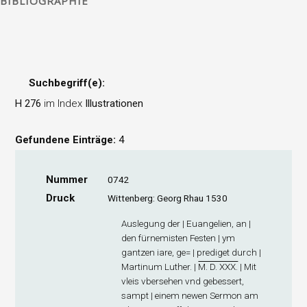
BIBLIOGRAPHIE
Suchbegriff(e):
H 276
im Index
Illustrationen
Gefundene Einträge:
4
Nummer
0742
Druck
Wittenberg: Georg Rhau 1530
Auslegung der | Euangelien, an |
den fürnemisten Festen | ym
gantzen iare, ge= | prediget durch |
Martinum Luther. |
M. D. XXX.
| Mit
vleis vbersehen vnd gebessert,
sampt | einem newen Sermon am