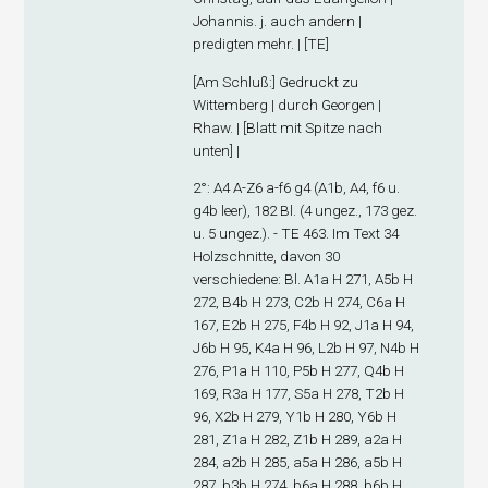
Johannis. j. auch andern |
predigten mehr. | [TE]
[
Am Schluß
:] Gedruckt zu
Wittemberg | durch Georgen |
Rhaw. | [Blatt mit Spitze nach
unten] |
2°: A
4
A-Z
6
a-f
6
g
4
(A1
b
, A4, f6 u.
g4
b
leer), 182 Bl. (4 ungez., 173 gez.
u. 5 ungez.). - TE 463. Im Text 34
Holzschnitte, davon 30
verschiedene: Bl. A1
a
H 271, A5
b
H
272, B4
b
H 273, C2
b
H 274, C6
a
H
167, E2
b
H 275, F4
b
H 92, J1
a
H 94,
J6
b
H 95, K4
a
H 96, L2
b
H 97, N4
b
H
276, P1
a
H 110, P5
b
H 277, Q4
b
H
169, R3
a
H 177, S5
a
H 278, T2
b
H
96, X2
b
H 279, Y1
b
H 280, Y6
b
H
281, Z1
a
H 282, Z1
b
H 289, a2
a
H
284, a2
b
H 285, a5
a
H 286, a5
b
H
287, b3
b
H 274, b6
a
H 288, b6
b
H