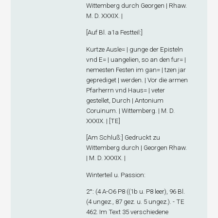
Wittemberg durch Georgen | Rhaw.
M. D. XXXIX. |
[
Auf Bl. a1
a
Festteil
:]
Kurtze Ausle= | gunge der Episteln
vnd E= | uangelien, so an den fur= |
nemesten Festen im gan= | tzen jar
geprediget | werden. | Vor die armen
Pfarherrn vnd Haus= | veter
gestellet, Durch | Antonium
Coruinum. | Wittemberg. | M. D.
XXXIX. | [TE]
[
Am Schluß
:] Gedruckt zu
Wittemberg durch | Georgen Rhaw.
| M. D. XXXIX. |
Winterteil u. Passion
:
2°: (
4
A-O
6
P
8
((1
b
u. P8 leer), 96 Bl.
(4 ungez., 87 gez. u. 5 ungez.). - TE
462. Im Text 35 verschiedene