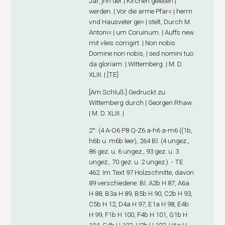
Jar, jnn der | Kirchen gelesen |
werden. | Vor die arme Pfar= | herrn
vnd Hausveter ge= | stelt, Durch M.
Antoni= | um Coruinum. | Auffs new
mit vleis corrigirt. | Non nobis
Domine non nobis, | sed nomini tuo
da gloriam. | Wittemberg. | M. D.
XLIII. | [TE]
[
Am Schluß
:] Gedruckt zu
Wittemberg durch | Georgen Rhaw.
| M. D. XLIII. |
2°: (
4
A-O
6
P
8
Q-Z
6
a-h
6
a-m
6
((1
b
,
h6
b
u. m6
b
leer), 264 Bl. (4 ungez.,
86 gez. u. 6 ungez., 93 gez. u. 3
ungez., 70 gez. u. 2 ungez.). - TE
462. Im Text 97 Holzschnitte, davon
89 verschiedene: Bl. A2
b
H 87, A6
a
H 88, B3
a
H 89, B5
b
H 90, C2
b
H 93,
C5
b
H 12, D4
a
H 97, E1
a
H 98, E4
b
H 99, F1
b
H 100, F4
b
H 101, G1
b
H