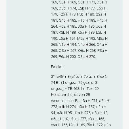
169, C3
a
H 169, C6
a
H 171, D3
a
H
169, D5
b
H 174, E2
b
H 177, E5
b
H
179, F2
b
H 178, F5
b
H 180, G2
a
H
181, G4
b
H 182, H1
b
H 183, H4
b
H
264, H6
a
H 185, J3
a
H 186, J6
a
H
187, K2
b
H 188, K5
b
H 189, L2
b
H
190, L5
a
H 191, M2
a
H 192, M5
a
H
265, N1
b
H 194, N4
a
H 266, O1
a
H
265, O3
b
H 267, O6
a
H 268, P3
a
H
269, P6
a
H 200, Q3
a
H 270.
Festteil
:
2°: a-l
6
m
8
(a1
b
, m7
b
u. m8 leer),
74 Bl. (1 ungez., 70 gez. u. 3
ungez.). - TE 463. Im Text 29
Holzschnitte, davon 28
verschiedene: Bl. a3
a
H 271, a5
b
H
273, b1
b
H 274, b3
b
H 167, c1
a
H
94, c3
a
H 95, d1
a
H 276, d3
a
H 12,
d5
a
H 110, e1
a
H 277, e3
b
H 165,
e6
a
H 166, f2
a
H 169, f5
a
H 172, g1
b