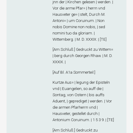
jnn der | Kirchen gelesen | werden. |
Vor die arme Pfar= | herrn vnd
Hausveter ge= | stelt, Durch M.
Antoni= | um Coruinum. | Non
nobis Domine non nobis, | sed
nomini tuo da gloriam. |
Wittemberg. | M. D. XXXIX. | [TE]
[
Am Schluß
:] Gedruckt zu Wittem=
| berg durch Georgen Rhaw. | M. D.
XXXIX. |
[
Auf Bl. A1
a
Sommerteil
:]
Kurtze Aus= | legung der Episteln
vnd | Euangelien, so auff die |
Sontag, von Ostern | bis auffs
Aduent, | geprediget | werden. | Vor
die armen Pfarherrn vnd |
Hausveter, gestellet durch |
Antonium Coruinum. | 1 5 3 9. | [TE]
[
Am Schluß
:] Gedruckt zu