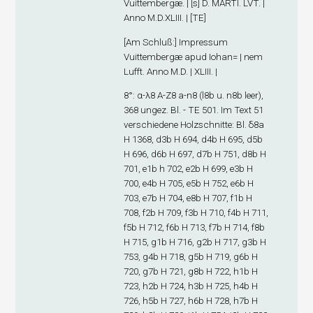
Vuittembergæ. | [s] D. MARTI. LVT. |
Anno M.D.XLIII. | [TE]
[
Am Schluß
:] Impressum
Vuittembergæ apud Iohan= | nem
Lufft. Anno M.D. | XLIII. |
8°: α-λ
8
A-Z
8
a-n
8
(l8
b
u. n8
b
leer),
368 ungez. Bl. - TE 501. Im Text 51
verschiedene Holzschnitte: Bl. δ8
a
H 1368, d3
b
H 694, d4
b
H 695, d5
b
H 696, d6
b
H 697, d7
b
H 751, d8
b
H
701, e1
b
h 702, e2
b
H 699, e3
b
H
700, e4
b
H 705, e5
b
H 752, e6
b
H
703, e7
b
H 704, e8
b
H 707, f1
b
H
708, f2
b
H 709, f3
b
H 710, f4
b
H 711,
f5
b
H 712, f6
b
H 713, f7
b
H 714, f8
b
H 715, g1
b
H 716, g2
b
H 717, g3
b
H
753, g4
b
H 718, g5
b
H 719, g6
b
H
720, g7
b
H 721, g8
b
H 722, h1
b
H
723, h2
b
H 724, h3
b
H 725, h4
b
H
726, h5
b
H 727, h6
b
H 728, h7
b
H