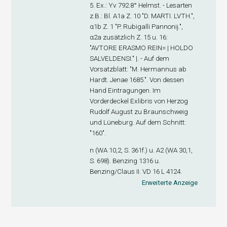
5. Ex
.: Yv 792.8° Helmst. - Lesarten
z.B.: Bl. A1
a
Z. 10 "D. MARTI. LVTH.",
α1
b
Z. 1 "P. Rubigalli Pannonij.",
α2
a
zusätzlich Z. 15 u. 16:
"AVTORE ERASMO REIN= | HOLDO
SALVELDENSI." |. - Auf dem
Vorsatzblatt: "M. Hermannus ab
Hardt. Jenae 1685.". Von dessen
Hand Eintragungen. Im
Vorderdeckel Exlibris von Herzog
Rudolf August zu Braunschweig
und Lüneburg. Auf dem Schnitt:
"160".
n (WA 10,2, S. 361f.) u. A
2
(WA 30,1,
S. 698). Benzing 1316 u.
Benzing/Claus II. VD 16 L 4124.
Erweiterte Anzeige