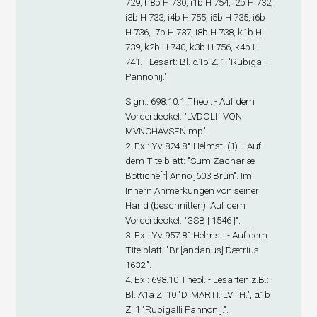
729, h8
b
H 730, i1
b
H 754, i2
b
H 732,
i3
b
H 733, i4
b
H 755, i5
b
H 735, i6
b
H 736, i7
b
H 737, i8
b
H 738, k1
b
H
739, k2
b
H 740, k3
b
H 756, k4
b
H
741. - Lesart: Bl. α1
b
Z. 1 "Rubigalli
Pannonij.".
Sign
.: 698.10.1 Theol. - Auf dem
Vorderdeckel: "LVDOLff VON
MVNCHAVSEN mp".
2. Ex
.: Yv 824.8° Helmst. (1). - Auf
dem Titelblatt: "Sum Zachariæ
Böttiche[r] Anno j603 Brun". Im
Innern Anmerkungen von seiner
Hand (beschnitten). Auf dem
Vorderdeckel: "GSB | 1546 |".
3. Ex
.: Yv 957.8° Helmst. - Auf dem
Titelblatt: "Br.[andanus] Dætrius.
1632.".
4. Ex
.: 698.10 Theol. - Lesarten z.B.:
Bl. A1
a
Z. 10 "D. MARTI. LVTH.", α1
b
Z. 1 "Rubigalli Pannonij.".