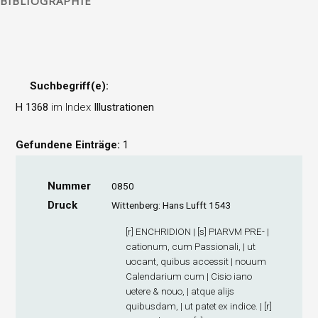
BIBLIOGRAPHIE
Suchbegriff(e):
H 1368
im Index
Illustrationen
Gefundene Einträge:
1
Nummer
0850
Druck
Wittenberg: Hans Lufft 1543
[r] ENCHRIDION | [s] PIARVM PRE- |
cationum, cum Passionali, | ut
uocant, quibus accessit | nouum
Calendarium cum | Cisio iano
uetere & nouo, | atque alijs
quibusdam, | ut patet ex indice. | [r]