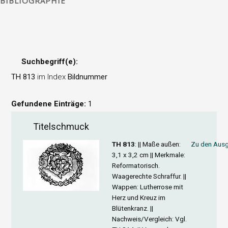
BIBLIOGRAPHIE
Suchbegriff(e):
TH 813
im Index
Bildnummer
Gefundene Einträge:
1
Titelschmuck
TH 813
: ||
Maße außen
:
Zu den Ausg
3,1 x 3,2 cm ||
Merkmale
:
Reformatorisch.
Waagerechte Schraffur. ||
Wappen
: Lutherrose mit
Herz und Kreuz im
Blütenkranz. ||
Nachweis/Vergleich
: Vgl.