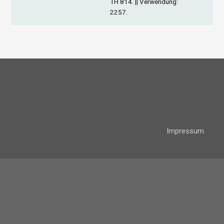
TH 814. ||
Verwendung
:
2257.
Impressum