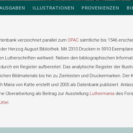
AUSGABEN
ILLUSTRATIONEN
PROVENIENZEN
BI
atenbank verzeichnet parallel zum
OPAC
sämtliche bis 1546 erschie
der Herzog August Bibliothek. Mit 2310 Drucken in 5910 Exemplare
 Lutherschriften weltweit. Neben den bibliographischen Informati
urch ein Register aufbereitet. Das analytische Register der Illust
eichen Bildmaterials bis hin zu Zierleisten und Druckermarken. Der
 Maria von Katte erstellt und 2005 als Datenbank publiziert. Anläs
ine Überarbeitung als Beitrag zur Ausstellung
Luthermania
des For
ttel
.